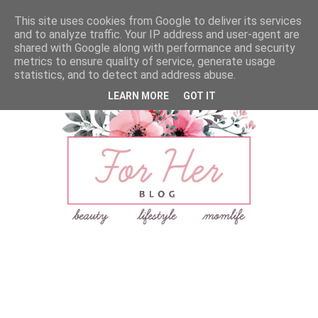
This site uses cookies from Google to deliver its services
and to analyze traffic. Your IP address and user-agent are
shared with Google along with performance and security
metrics to ensure quality of service, generate usage
statistics, and to detect and address abuse.
LEARN MORE
GOT IT