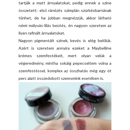
tartják a matt árnyalatokat, pedig ennek a színe
összetett: első ránézés szimplán szürkésbarnának
tűnhet, de ha jobban megnézzük, akkor látható
némi mályvás-lilás beütés, én nagyon szeretem az
ilyen rafinált árnyalatokat.
Nagyon pigmentált színek, kevés is elég belőlük.
Azért is szeretem annyira ezeket a Maybelline
krémes szemfestékeit, mert olyan velük a
végeredmény, mintha sokáig pepecseltem volna a
szemfestéssel, komplex az összhatás még egy öt
perc alatt összedobott szemsmink esetében is.