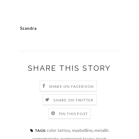
Szandra
SHARE THIS STORY
SHARE ON FACEBOOK
SHARE ON TWITTER
PIN THIS POST
color tattoo
,
maybelline
,
metallic
TAGS:
pomegranate
,
permanent taupe
,
teszt