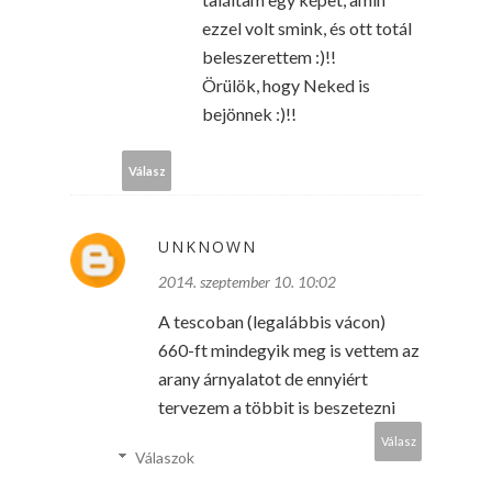
ezzel volt smink, és ott totál
beleszerettem :)!!
Örülök, hogy Neked is
bejönnek :)!!
Válasz
UNKNOWN
2014. szeptember 10. 10:02
A tescoban (legalábbis vácon)
660-ft mindegyik meg is vettem az
arany árnyalatot de ennyiért
tervezem a többit is beszetezni
Válasz
Válaszok