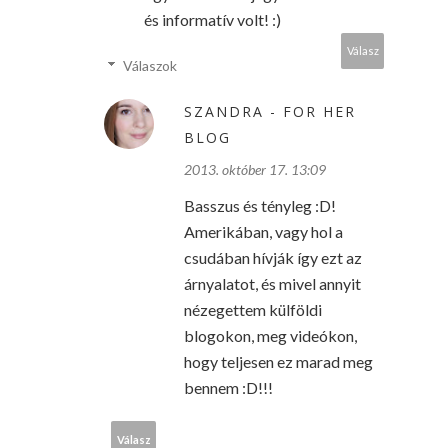
és informatív volt! :)
Válasz
Válaszok
SZANDRA - FOR HER
BLOG
2013. október 17. 13:09
Basszus és tényleg :D!
Amerikában, vagy hol a
csudában hívják így ezt az
árnyalatot, és mivel annyit
nézegettem külföldi
blogokon, meg videókon,
hogy teljesen ez marad meg
bennem :D!!!
Válasz