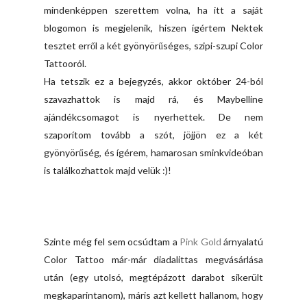
mindenképpen szerettem volna, ha itt a saját
blogomon is megjelenik, hiszen ígértem Nektek
tesztet erről a két gyönyörűséges, szipi-szupi Color
Tattooról.
Ha tetszik ez a bejegyzés, akkor október 24-ból
szavazhattok is majd rá, és Maybelline
ajándékcsomagot is nyerhettek. De nem
szaporítom tovább a szót, jöjjön ez a két
gyönyörűség, és ígérem, hamarosan sminkvideóban
is találkozhattok majd velük :)!
Szinte még fel sem ocsúdtam a
Pink Gold
árnyalatú
Color Tattoo már-már diadalittas megvásárlása
után (egy utolsó, megtépázott darabot sikerült
megkaparintanom), máris azt kellett hallanom, hogy