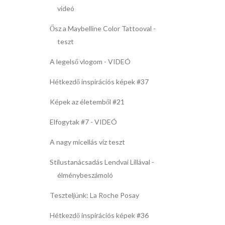
videó
Ősz a Maybelline Color Tattooval -
teszt
A legelső vlogom - VIDEÓ
Hétkezdő inspirációs képek #37
Képek az életemből #21
Elfogytak #7 - VIDEÓ
A nagy micellás víz teszt
Stílustanácsadás Lendvai Lillával -
élménybeszámoló
Teszteljünk: La Roche Posay
Hétkezdő inspirációs képek #36