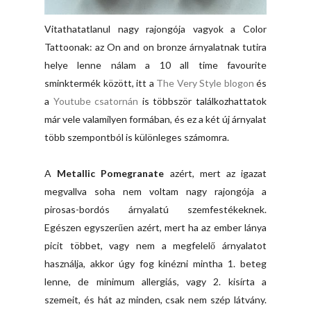
Vitathatatlanul nagy rajongója vagyok a Color
Tattoonak: az On and on bronze árnyalatnak tutira
helye lenne nálam a 10 all time favourite
sminktermék között, itt a
The Very Style blogon
és
a
Youtube csatornán
is többször találkozhattatok
már vele valamilyen formában, és ez a két új árnyalat
több szempontból is különleges számomra.
A
Metallic
Pomegranate
azért, mert az igazat
megvallva soha nem voltam nagy rajongója a
pirosas-bordós árnyalatú szemfestékeknek.
Egészen egyszerűen azért, mert ha az ember lánya
picit többet, vagy nem a megfelelő árnyalatot
használja, akkor úgy fog kinézni mintha 1. beteg
lenne, de minimum allergiás, vagy 2. kisírta a
szemeit, és hát az minden, csak nem szép látvány.