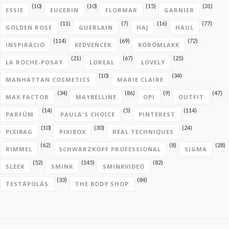
(10)
(10)
(15)
(31)
ESSIE
EUCERIN
FLORMAR
GARNIER
(11)
(7)
(16)
(77)
GOLDEN ROSE
GUERLAIN
HAJ
HAUL
(114)
(69)
(72)
INSPIRÁCIÓ
KEDVENCEK
KÖRÖMLAKK
(21)
(67)
(25)
LA ROCHE-POSAY
LOREAL
LOVELY
(10)
(34)
MANHATTAN COSMETICS
MARIE CLAIRE
(34)
(86)
(9)
(47)
MAX FACTOR
MAYBELLINE
OPI
OUTFIT
(14)
(5)
(114)
PARFÜM
PAULA'S CHOICE
PINTEREST
(10)
(30)
(24)
PIXIBAG
PIXIBOX
REAL TECHNIQUES
(62)
(8)
(28)
RIMMEL
SCHWARZKOPF PROFESSIONAL
SIGMA
(52)
(145)
(82)
SLEEK
SMINK
SMINKVIDEÓ
(33)
(84)
TESTÁPOLÁS
THE BODY SHOP