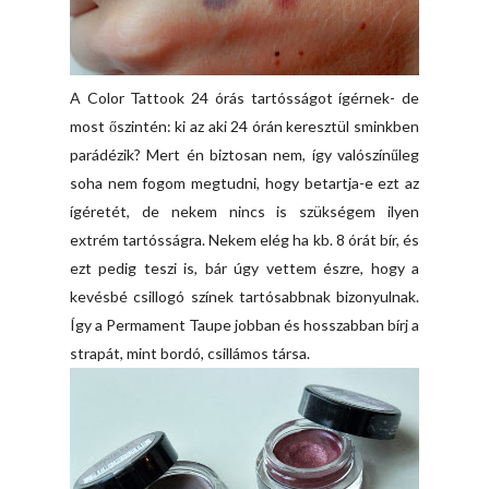
A Color Tattook 24 órás tartósságot ígérnek- de
most őszintén: ki az aki 24 órán keresztül sminkben
parádézik? Mert én biztosan nem, így valószínűleg
soha nem fogom megtudni, hogy betartja-e ezt az
ígéretét, de nekem nincs is szükségem ilyen
extrém tartósságra. Nekem elég ha kb. 8 órát bír, és
ezt pedig teszi is, bár úgy vettem észre, hogy a
kevésbé csillogó színek tartósabbnak bizonyulnak.
Így a Permament Taupe jobban és hosszabban bírj a
strapát, mint bordó, csillámos társa.