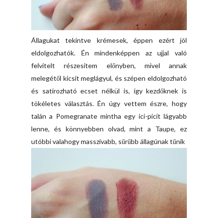
Állagukat tekintve krémesek, éppen ezért jól
eldolgozhatók. Én mindenképpen az ujjal való
felvitelt részesítem előnyben, mivel annak
melegétől kicsit meglágyul, és szépen eldolgozható
és satírozható ecset nélkül is, így kezdőknek is
tökéletes választás. Én úgy vettem észre, hogy
talán a Pomegranate mintha egy ici-picit lágyabb
lenne, és könnyebben olvad, mint a Taupe, ez
utóbbi valahogy masszívabb, sűrűbb állagúnak tűnik