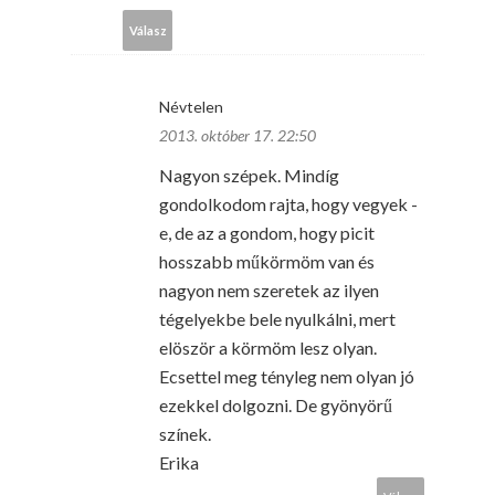
Válasz
Névtelen
2013. október 17. 22:50
Nagyon szépek. Mindíg
gondolkodom rajta, hogy vegyek -
e, de az a gondom, hogy picit
hosszabb műkörmöm van és
nagyon nem szeretek az ilyen
tégelyekbe bele nyulkálni, mert
elöször a körmöm lesz olyan.
Ecsettel meg tényleg nem olyan jó
ezekkel dolgozni. De gyönyörű
színek.
Erika