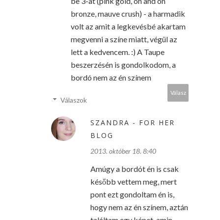
be 3-at (pink gold, on and on
bronze, mauve crush) - a harmadik
volt az amit a legkevésbé akartam
megvenni a színe miatt, végül az
lett a kedvencem. :) A Taupe
beszerzésén is gondolkodom, a
bordó nem az én színem
Válasz
Válaszok
SZANDRA - FOR HER
BLOG
2013. október 18. 8:40
Amúgy a bordót én is csak
később vettem meg, mert
pont ezt gondoltam én is,
hogy nem az én színem, aztán
találtam egy képet, amin