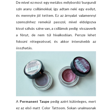
De mivel ez most egy metálos mélybordó/ burgundi
szín arany csillámokkal, így adtam neki egy esélyt,
és mennyire jól tettem. Ez az árnyalat valamennyi
szemszínhez remekül passzol, mivel eldolgozva
kissé szilvás színe van, a csillámok pedig visszaverik
a fényt, de nem túl hivalkodóan. Persze lehet
fokozni rétegezéssel, és akkor intenzívebb az
összhatás.
A
Permanent Taupe
pedig azért különleges, mert
ez az első matt Color Tattoom. Sokan unalmasnak