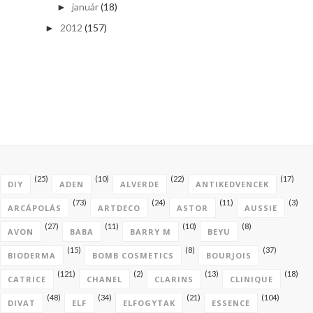
január
(18)
►
2012
(157)
►
(25)
(10)
(22)
(17)
DIY
ADEN
ALVERDE
ANTIKEDVENCEK
(73)
(24)
(11)
(3)
ARCÁPOLÁS
ARTDECO
ASTOR
AUSSIE
(27)
(11)
(10)
(8)
AVON
BABA
BARRY M
BEYU
(15)
(8)
(37)
BIODERMA
BOMB COSMETICS
BOURJOIS
(121)
(2)
(13)
(18)
CATRICE
CHANEL
CLARINS
CLINIQUE
(48)
(34)
(21)
(104)
DIVAT
ELF
ELFOGYTAK
ESSENCE