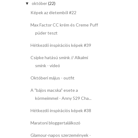
október
(22)
▼
Képek az életemből #22
Max Factor CC krém és Creme Puff
púder teszt
Hétkezdő inspirációs képek #39
Csipke hatású smink // Alkalmi
smink - videó
Októberi május - outfit
A "bájos macska" esete a
körmeimmel - Anny 529 Cha...
Hétkezdő inspirációs képek #38
Maratoni bloggertalálkozó
Glamour-napos szerzemények -