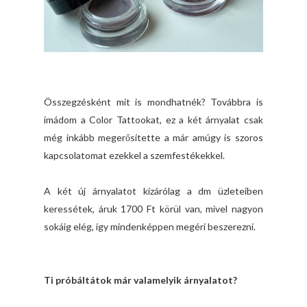
Összegzésként mit is mondhatnék? Továbbra is
imádom a Color Tattookat, ez a két árnyalat csak
még inkább megerősítette a már amúgy is szoros
kapcsolatomat ezekkel a szemfestékekkel.
A két új árnyalatot kizárólag a dm üzleteiben
keressétek, áruk 1700 Ft körül van, mivel nagyon
sokáig elég, így mindenképpen megéri beszerezni.
Ti próbáltátok már valamelyik árnyalatot?