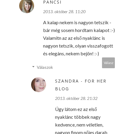
PANCSI
2013. október 28. 11:20
A kalap nekem is nagyon tetszik -
bár még sosem hordtam kalapot :-)
Valamitn az az első nyaklánc is
nagyon tetszik, olyan visszafogott
és elegáns, nekem bejön! :-)
Válasz
Válaszok
SZANDRA - FOR HER
BLOG
2013. október 28. 21:32
Úgy látom ez az első
nyaklánc többek nagy
kedvence, nem véletlen,
nagyon finom nőies darab