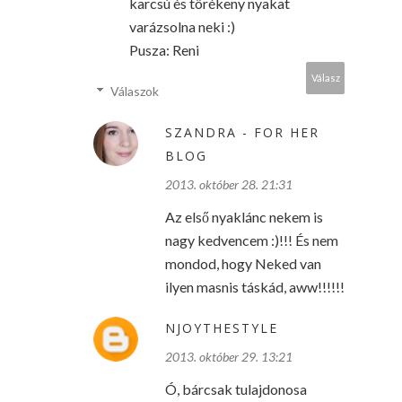
karcsú és törékeny nyakat
varázsolna neki :)
Pusza: Reni
Válasz
Válaszok
SZANDRA - FOR HER
BLOG
2013. október 28. 21:31
Az első nyaklánc nekem is
nagy kedvencem :)!!! És nem
mondod, hogy Neked van
ilyen masnis táskád, aww!!!!!!
NJOYTHESTYLE
2013. október 29. 13:21
Ó, bárcsak tulajdonosa