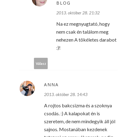
BLOG
2013. október 28. 21:32
Na ez megnyugtató, hogy
nem csak én találom meg
nehezen A tökéletes darabot
:)!
Válasz
ANNA
2013. október 28. 14:43
A rojtos bakcsizma és a szoknya
csodás. :) A kalapokat én is
szeretem, de nem mindegyik áll jól
sajnos. Mostanában kezdenek