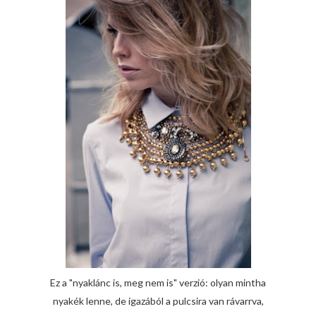
Ez a "nyaklánc is, meg nem is" verzió: olyan mintha
nyakék lenne, de igazából a pulcsira van rávarrva,