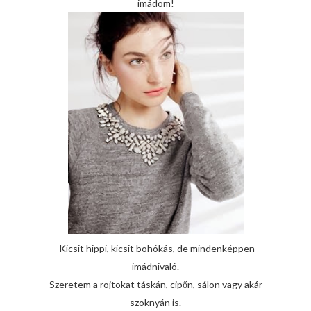
imádom!
Kicsit hippi, kicsit bohókás, de mindenképpen
imádnivaló.
Szeretem a rojtokat táskán, cipőn, sálon vagy akár
szoknyán is.