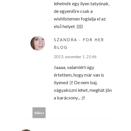
lehetnék egy ilyen tatyónak,
de egyenlőre csak a
wishlistemen foglalja el az
első helyet :))))
SZANDRA - FOR HER
BLOG
2013. november 1. 21:46
Jaaaa, valamiért úgy
értettem, hogy már van is
ilyened :)! De nem baj,
vágyakozni lehet, meghát jön
a karácsony... :)!
Válasz