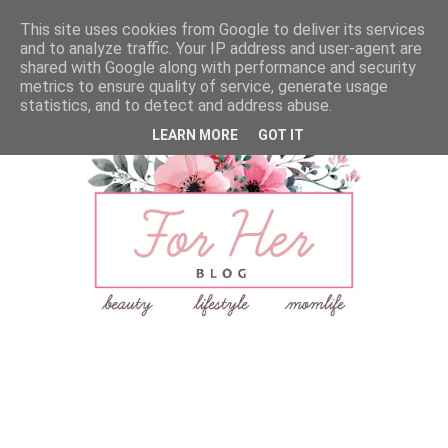
This site uses cookies from Google to deliver its services
and to analyze traffic. Your IP address and user-agent are
shared with Google along with performance and security
metrics to ensure quality of service, generate usage
statistics, and to detect and address abuse.
LEARN MORE
GOT IT