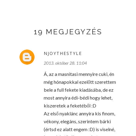
19 MEGJEGYZÉS
NJOYTHESTYLE
2013. október 28. 11:04
Á, az a masnitasi mennyire cuki, én
még hónapokkal ezelőtt szerettem
bele a full fekete kiadásába, de ez
most annyira édi-bédi hogy lehet,
kiszeretek a feketéből :D
Az első nyaklánc annyira kis finom,
vékony, elegáns, szerintem bárki
(értsd ez alatt engem :D) is viselné,