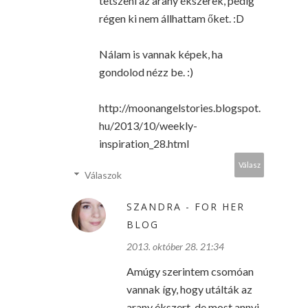
tetszeni az arany ékszerek, pedig
régen ki nem állhattam őket. :D
Nálam is vannak képek, ha
gondolod nézz be. :)
http://moonangelstories.blogspot.
hu/2013/10/weekly-
inspiration_28.html
Válasz
Válaszok
SZANDRA - FOR HER
BLOG
2013. október 28. 21:34
Amúgy szerintem csomóan
vannak így, hogy utálták az
arany ékszert, de most annyi