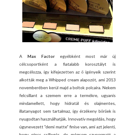
A
Max Factor
egyébként most már új
célcsoportként a fiatalabb korosztályt is
megcélozza, így kifejezetten az ő igényeik szerint
alkották meg a Whipped cream alapozót, ami 2013
novemberében kerül majd a boltok polcaira. Nekem
felcsillant a szemem erre a termékre, ugyanis
mindamellett, hogy hidratál és olajmentes,
illatanyagot sem tartalmaz, így érzékeny bőrűek is
nyugodtan használhatják. Innovatív megoldás, hogy
úgynevezett "demi matte" finise van, ami azt jelenti,
hogy nincs csillogás, de mégsem szupermatt a