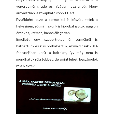
végeredmény, üde és hibátlan lesz a bőr. Négy
árnyalatban lesz kapható 3999 Ft-ért.
Egyébként ezzel a termékkel is készült smink a
helyszínen, sőt mi magunk is kipróbálhattuk, nagyon
érdekes, krémes, habos állaga van.
Emellett egy szupertitkos új termékről is
hallhattunk és ki is próbálhattuk, ez majd csak 2014
februárjában kerül a boltokra, így még nem is
mondhatok róla többet, de amint lehet, beszámolok
róla Nektek.