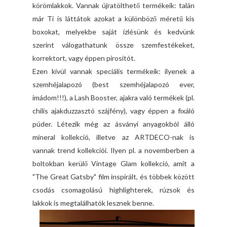
körömlakkok. Vannak újratölthető termékeik: talán
már Ti is láttátok azokat a különböző méretű kis
boxokat, melyekbe saját ízlésünk és kedvünk
szerint válogathatunk össze szemfestékeket,
korrektort, vagy éppen pirosítót.
Ezen kívül vannak speciális termékeik: ilyenek a
szemhéjalapozó (best szemhéjalapozó ever,
imádom!!!), a Lash Booster, ajakra való termékek (pl.
chilis ajakduzzasztó szájfény), vagy éppen a fixáló
púder. Létezik még az ásványi anyagokból álló
mineral kollekció, illetve az ARTDECO-nak is
vannak trend kollekciói. Ilyen pl. a novemberben a
boltokban kerülő Vintage Glam kollekció, amit a
"The Great Gatsby" film inspirált, és többek között
csodás csomagolású highlighterek, rúzsok és
lakkok is megtalálhatók lesznek benne.