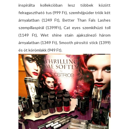
inspirálta kollekcióban lesz többek között
felragasztható tus (999 Ft), szemhéjpúder triók két
árnyalatban (1249 Ft), Better Than Fals Lashes
szempillaspirál (1399Ft), Cat eyes szemkihúzó toll
(1149 Ft), Wet shine stain ajakszínező három
árnyalatban (1349 Ft), Smooth pirosító stick (1399)
és öt körömlakk (949 Ft).