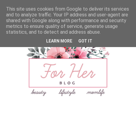
This site uses cookies from Google to deliver its services
and to analyze traffic. Your IP address and user-agent are
shared with Google along with performance and security
metrics to ensure quality of service, generate usage
statistics, and to detect and address abuse.
LEARN MORE
GOT IT