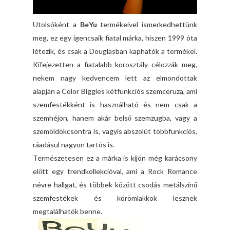
Utolsóként a
BeYu
termékeivel ismerkedhettünk
meg, ez egy igencsaik fiatal márka, hiszen 1999 óta
létezik, és csak a Douglasban kaphatók a termékei.
Kifejezetten a fiatalabb korosztály célozzák meg,
nekem nagy kedvencem lett az elmondottak
alapján a Color Biggies kétfunkciós szemceruza, ami
szemfestékként is használható és nem csak a
szemhéjon, hanem akár belső szemzugba, vagy a
szemöldökcsontra is, vagyis abszolút többfunkciós,
ráadásul nagyon tartós is.
Természetesen ez a márka is kijön még karácsony
előtt egy trendkollekcióval, ami a Rock Romance
névre hallgat, és többek között csodás metálszínű
szemfestékek és körömlakkok lesznek
megtalálhatók benne.