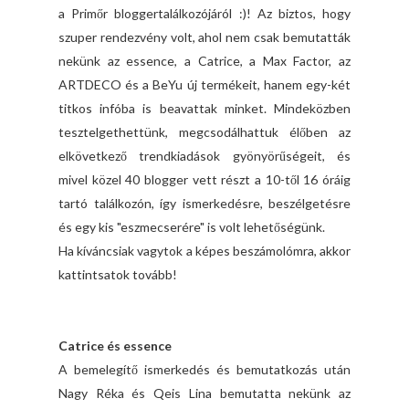
a Primőr bloggertalálkozójáról :)! Az biztos, hogy
szuper rendezvény volt, ahol nem csak bemutatták
nekünk az essence, a Catrice, a Max Factor, az
ARTDECO és a BeYu új termékeit, hanem egy-két
titkos infóba is beavattak minket. Mindeközben
tesztelgethettünk, megcsodálhattuk élőben az
elkövetkező trendkiadások gyönyörűségeit, és
mivel közel 40 blogger vett részt a 10-től 16 óráig
tartó találkozón, így ismerkedésre, beszélgetésre
és egy kis "eszmecserére" is volt lehetőségünk.
Ha kíváncsiak vagytok a képes beszámolómra, akkor
kattintsatok tovább!
Catrice és essence
A bemelegítő ismerkedés és bemutatkozás után
Nagy Réka és Qeis Lina bemutatta nekünk az