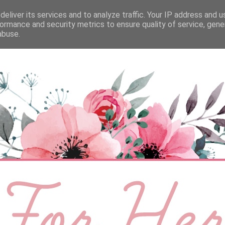
eliver its services and to analyze traffic. Your IP address and 
ÉLETMÓD
BABA
SZEMÉLYES
VIDEÓ
ormance and security metrics to ensure quality of service, gen
abuse.