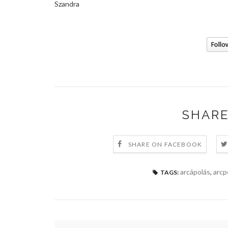
Szandra
SHARE
SHARE ON FACEBOOK
arcápolás
,
arcp
TAGS: