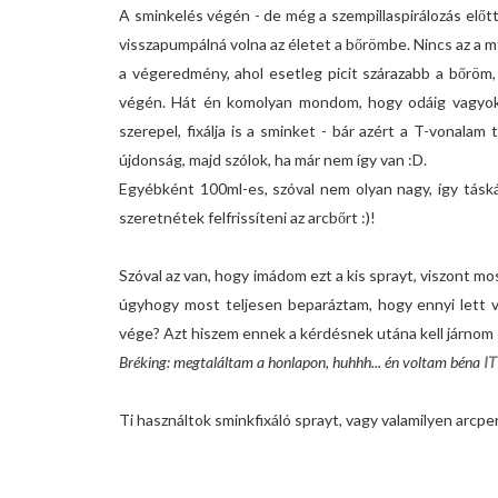
A sminkelés végén - de még a szempillaspirálozás előtt
visszapumpálná volna az életet a bőrömbe. Nincs az a 
a végeredmény, ahol esetleg picit szárazabb a bőröm,
végén. Hát én komolyan mondom, hogy odáig vagyok től
szerepel, fixálja is a sminket - bár azért a T-vonala
újdonság, majd szólok, ha már nem így van :D.
Egyébként 100ml-es, szóval nem olyan nagy, így tásk
szeretnétek felfrissíteni az arcbőrt :)!
Szóval az van, hogy imádom ezt a kis sprayt, viszont m
úgyhogy most teljesen beparáztam, hogy ennyi lett v
vége? Azt hiszem ennek a kérdésnek utána kell járnom 
Bréking: megtaláltam a honlapon, huhhh... én voltam béna
I
Ti használtok sminkfixáló sprayt, vagy valamilyen arcp