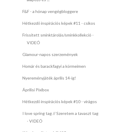
F&F - a hónap vengégbloggere
Hétkezdő inspirációs képek #11 - csíkos
Frissített sminktárolás/sminkkollekció -
VIDEÓ
Glamour-napos szerzemények
Homár és barackfagyi a körmeimen
Nyereményjáték április 14-ig!
Áprilisi Pixibox
Hétkezdő inspirációs képek #10 - virágos
I love spring tag // Szeretem a tavaszt tag
- VIDEÓ