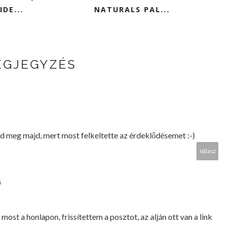
IDE...
NATURALS PAL...
EGJEGYZÉS
rd meg majd, mert most felkeltette az érdeklődésemet :-)
Válasz
G
ost a honlapon, frissítettem a posztot, az alján ott van a link