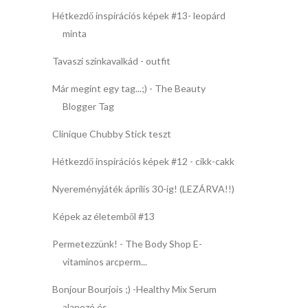
Hétkezdő inspirációs képek #13- leopárd
minta
Tavaszi színkavalkád - outfit
Már megint egy tag...;) - The Beauty
Blogger Tag
Clinique Chubby Stick teszt
Hétkezdő inspirációs képek #12 - cikk-cakk
Nyereményjáték április 30-ig! (LEZÁRVA!!)
Képek az életemből #13
Permetezzünk! - The Body Shop E-
vitaminos arcperm...
Bonjour Bourjois ;) -Healthy Mix Serum
alapozó és ...