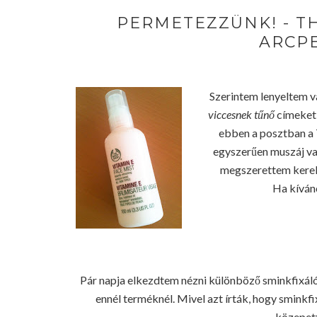
PERMETEZZÜNK! - T
ARCP
Szerintem lenyeltem v
viccesnek tűnő
címeket 
ebben a posztban a 
egyszerűen muszáj va
megszerettem kerek 
Ha kíván
Pár napja elkezdtem nézni különböző sminkfixáló
ennél terméknél. Mivel azt írták, hogy sminkfix
közepett