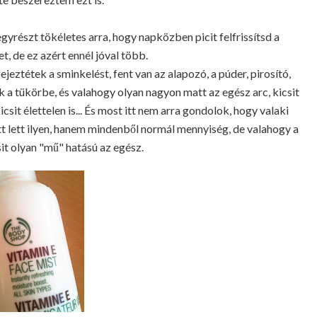
gyrészt tökéletes arra, hogy napközben picit felfrissítsd a
, de ez azért ennél jóval több.
jeztétek a sminkelést, fent van az alapozó, a púder, pirosító,
k a tükörbe, és valahogy olyan nagyon matt az egész arc, kicsit
csit élettelen is... És most itt nem arra gondolok, hogy valaki
t lett ilyen, hanem mindenből normál mennyiség, de valahogy a
it olyan "mű" hatású az egész.