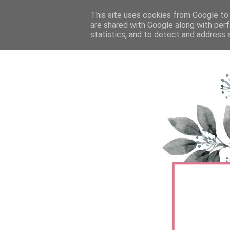
FŐOLDAL
This site uses cookies from Google to d
TERMÉKTESZTEK
BŐRÁPOLÁS
are shared with Google along with perf
statistics, and to detect and address 