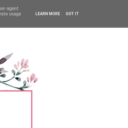
user-agent
erate usage
LEARN MORE
GOT IT