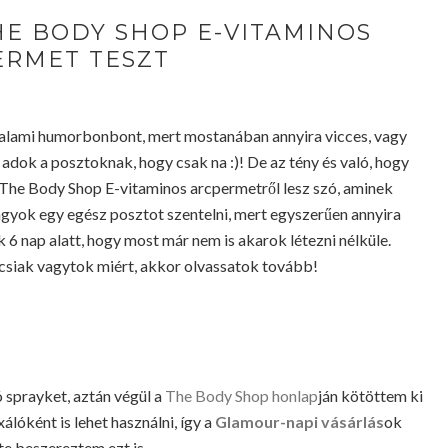
HE BODY SHOP E-VITAMINOS
ERMET TESZT
alami humorbonbont, mert mostanában annyira vicces, vagy
adok a posztoknak, hogy csak na :)! De az tény és való, hogy
The Body Shop E-vitaminos arcpermetről lesz szó, aminek
gyok egy egész posztot szentelni, mert egyszerűen annyira
6 nap alatt, hogy most már nem is akarok létezni nélküle.
csiak vagytok miért, akkor olvassatok tovább!
 sprayket, aztán végül a
The Body Shop honlap
ján kötöttem ki
álóként is lehet használni, így a
Glamour-napi vásárlás
ok
e beszereztem ezt is.