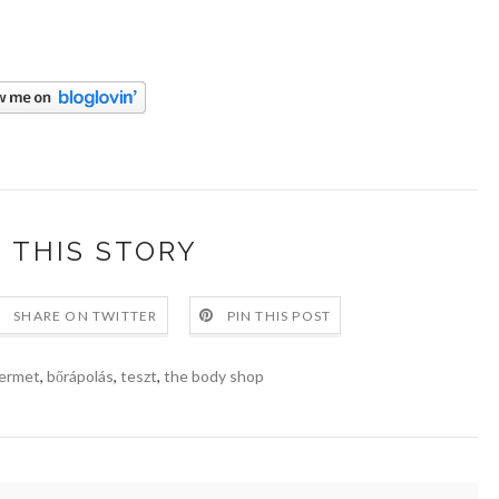
 THIS STORY
SHARE ON TWITTER
PIN THIS POST
ermet
,
bőrápolás
,
teszt
,
the body shop