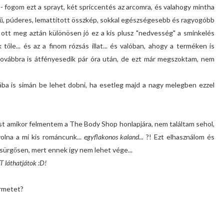
- fogom ezt a sprayt, két spriccentés az arcomra, és valahogy mintha
mű, púderes, lemattított összkép, sokkal egészségesebb és ragyogóbb
 ott meg aztán különösen jó ez a kis plusz "nedvesség" a sminkelés
e... és az a finom rózsás illat... és valóban, ahogy a terméken is
m továbbra is átfényesedik pár óra után, de ezt már megszoktam, nem
ába is simán be lehet dobni, ha esetleg majd a nagy melegben ezzel
ost amikor felmentem a The Body Shop honlapjára, nem találtam sehol,
olna a mi kis románcunk...
egyflakonos kaland...
?! Ezt elhasználom és
sürgősen, mert ennek így nem lehet vége...
TT
láthatjátok :D!
ermetet?