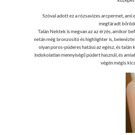
Szóval adott ez a rózsavizes arcpermet, ami e
megfáradt bőrödet
Talán Nektek is megvan az az érzés, amikor befe
netán még bronzosító és highlighter is, belenézte
olyan poros-púderes hatású az egész, és talán ki
indokolatlan mennyiségű púdert használ, és amiat
végén mégis kics