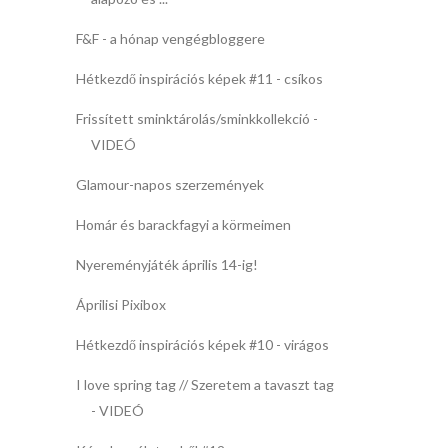
F&F - a hónap vengégbloggere
Hétkezdő inspirációs képek #11 - csíkos
Frissített sminktárolás/sminkkollekció -
VIDEÓ
Glamour-napos szerzemények
Homár és barackfagyi a körmeimen
Nyereményjáték április 14-ig!
Áprilisi Pixibox
Hétkezdő inspirációs képek #10 - virágos
I love spring tag // Szeretem a tavaszt tag
- VIDEÓ