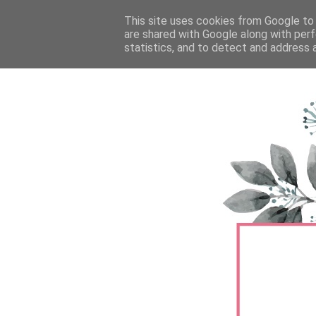
FŐOLDAL
This site uses cookies from Google to d
TERMÉKTESZTEK
BŐRÁPOLÁS
are shared with Google along with perf
statistics, and to detect and address 