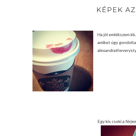
KÉPEK AZ
Ha jól emlékszem kb.
amiket úgy gondolt
alexandratheverystyl
Egy kis csoki a férj