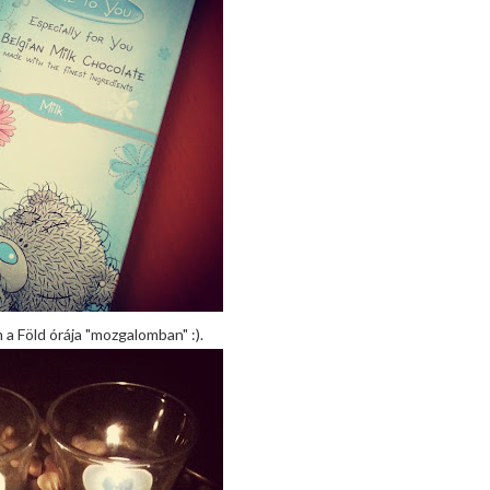
 a Föld órája "mozgalomban" :).