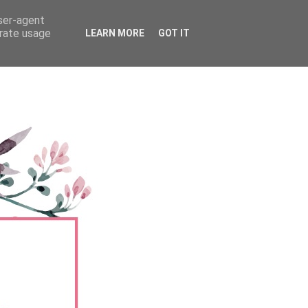
user-agent
erate usage
LEARN MORE
GOT IT