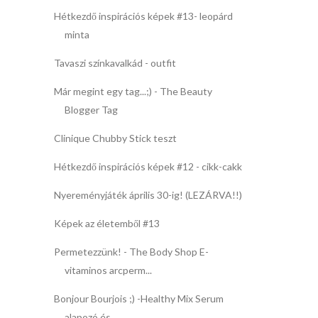
Hétkezdő inspirációs képek #13- leopárd
minta
Tavaszi színkavalkád - outfit
Már megint egy tag...;) - The Beauty
Blogger Tag
Clinique Chubby Stick teszt
Hétkezdő inspirációs képek #12 - cikk-cakk
Nyereményjáték április 30-ig! (LEZÁRVA!!)
Képek az életemből #13
Permetezzünk! - The Body Shop E-
vitaminos arcperm...
Bonjour Bourjois ;) -Healthy Mix Serum
alapozó és ...