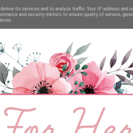
eliver its services and to analyze traffic. Your IP address and 
ÉLETMÓD
BABA
SZEMÉLYES
VIDEÓ
ormance and security metrics to ensure quality of service, gen
abuse.