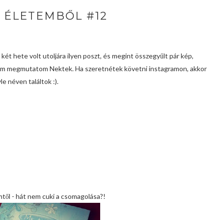
 ÉLETEMBŐL #12
 két hete volt utoljára ilyen poszt, és megint összegyűlt pár kép,
am megmutatom Nektek. Ha szeretnétek követni instagramon, akkor
e néven találtok :).
emtől - hát nem cuki a csomagolása?!