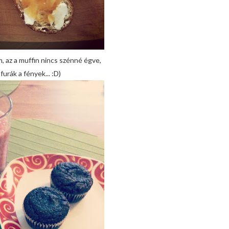
m, az a muffin nincs szénné égve,
furák a fények... :D)