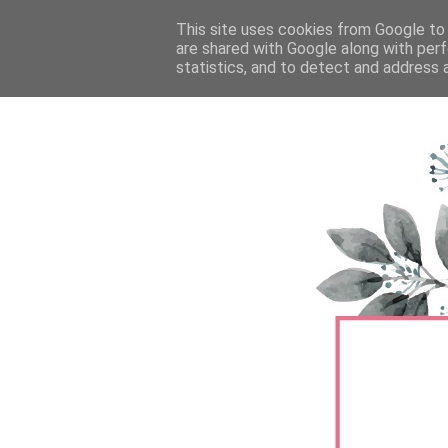
FŐOLDAL
This site uses cookies from Google to d
TERMÉKTESZTEK
BŐRÁPOLÁS
are shared with Google along with perf
statistics, and to detect and address 