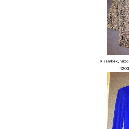
Királykék, húzot
4200