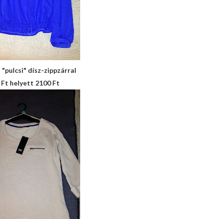
ú "pulcsi" dísz-zippzárral
 Ft helyett 2100 Ft