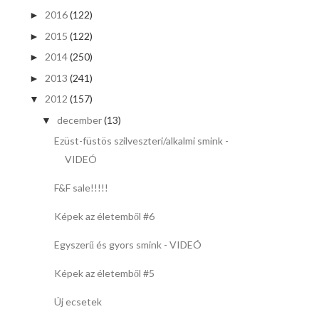
2016
(122)
►
2015
(122)
►
2014
(250)
►
2013
(241)
►
2012
(157)
▼
december
(13)
▼
Ezüst-füstös szilveszteri/alkalmi smink -
VIDEÓ
F&F sale!!!!!
Képek az életemből #6
Egyszerű és gyors smink - VIDEÓ
Képek az életemből #5
Új ecsetek