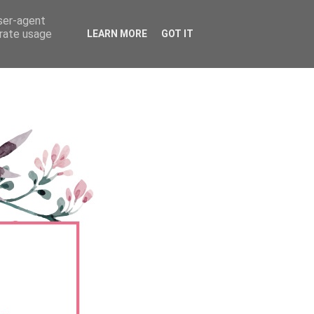
user-agent
erate usage
LEARN MORE
GOT IT