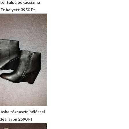
telitalpú bokacsizma
 Ft helyett 3950 Ft
áska rózsaszín béléssel
deti áron 2590 Ft