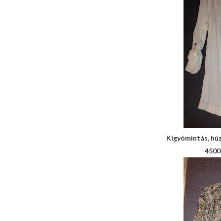
Kígyómintás, húzo
4500