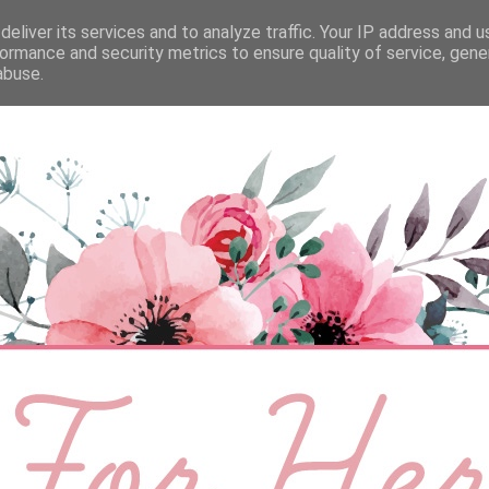
eliver its services and to analyze traffic. Your IP address and 
ÉLETMÓD
BABA
SZEMÉLYES
VIDEÓ
ormance and security metrics to ensure quality of service, gen
abuse.