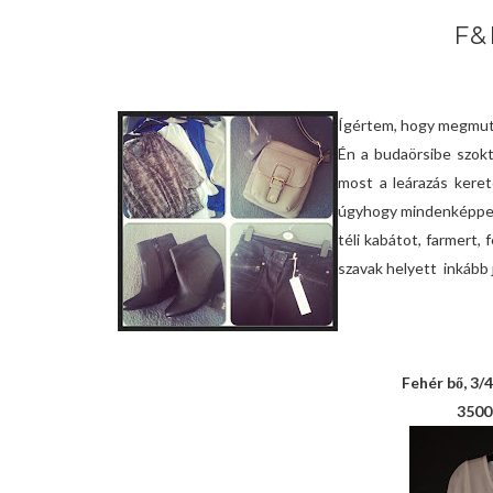
F&
Ígértem, hogy megmuta
Én a budaörsibe szokt
most a leárazás kere
úgyhogy mindenképpen é
téli kabátot, farmert, 
szavak helyett inkább 
Fehér bő, 3/4
3500