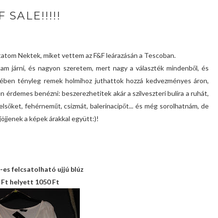
F SALE!!!!!
tom Nektek, miket vettem az F&F leárazásán a Tescoban.
am járni, és nagyon szeretem, mert nagy a választék mindenből, és
tében tényleg remek holmihoz juthattok hozzá kedvezményes áron,
rdemes benézni: beszerezhetitek akár a szilveszteri bulira a ruhát,
felsőket, fehérneműt, csizmát, balerinacipőt... és még sorolhatnám, de
jöjjenek a képek árakkal együtt:)!
-es felcsatolható ujjú blúz
 Ft helyett 1050 Ft