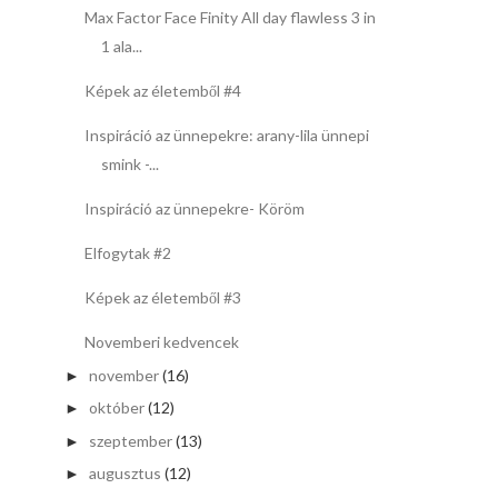
Max Factor Face Finity All day flawless 3 in
1 ala...
Képek az életemből #4
Inspiráció az ünnepekre: arany-lila ünnepi
smink -...
Inspiráció az ünnepekre- Köröm
Elfogytak #2
Képek az életemből #3
Novemberi kedvencek
november
(16)
►
október
(12)
►
szeptember
(13)
►
augusztus
(12)
►