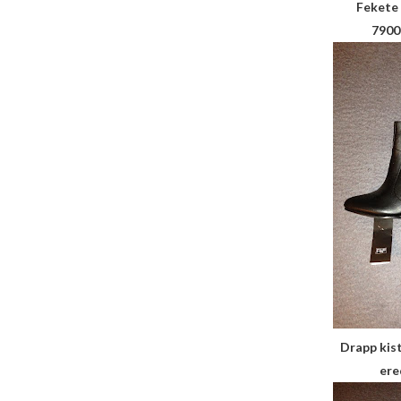
Fekete 
7900
Drapp kist
ere