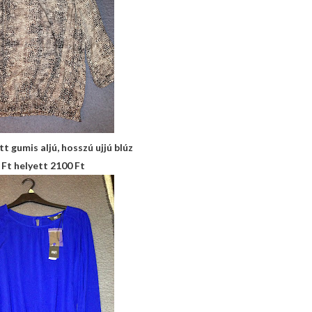
t gumis aljú, hosszú ujjú blúz
 Ft helyett 2100 Ft