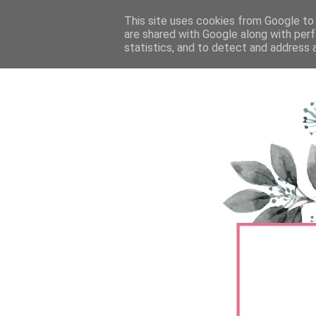
FŐOLDAL
This site uses cookies from Google to d
TERMÉKTESZTEK
BŐRÁPOLÁS
are shared with Google along with perf
statistics, and to detect and address 