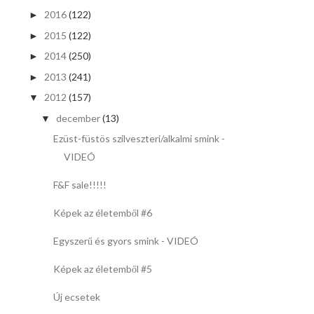
2016
(122)
►
2015
(122)
►
2014
(250)
►
2013
(241)
►
2012
(157)
▼
december
(13)
▼
Ezüst-füstös szilveszteri/alkalmi smink -
VIDEÓ
F&F sale!!!!!
Képek az életemből #6
Egyszerű és gyors smink - VIDEÓ
Képek az életemből #5
Új ecsetek