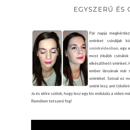
EGYSZERŰ ÉS 
Pár napja megkérdez
sminket csináljak 
sminkvideóban
, egy 
most inkább csinálok
elkészíthető sminket. 
ember lányának már n
sminkkel. Szóval ez m
smink lesz, ami tökélet
Ja és előre szólok, hogy lesz egy kis mókázás a videó más
Remélem tetszeni fog!