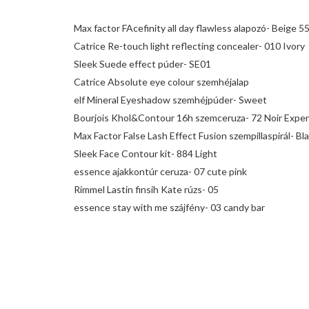
Max factor FAcefinity all day flawless alapozó- Beige 5
Catrice Re-touch light reflecting concealer- 010 Ivory
Sleek Suede effect púder- SE01
Catrice Absolute eye colour szemhéjalap
elf Mineral Eyeshadow szemhéjpúder- Sweet
Bourjois Khol&Contour 16h szemceruza- 72 Noir Exper
Max Factor False Lash Effect Fusion szempillaspirál- Bl
Sleek Face Contour kit- 884 Light
essence ajakkontúr ceruza- 07 cute pink
Rimmel Lastin finsih Kate rúzs- 05
essence stay with me szájfény- 03 candy bar