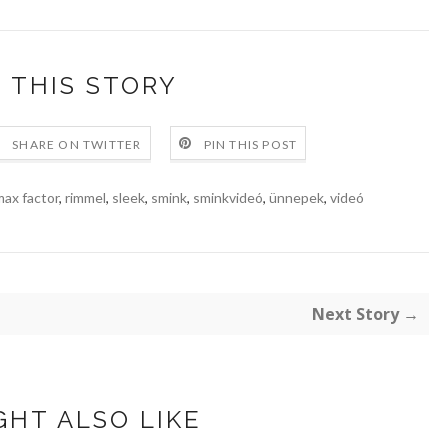
 THIS STORY
SHARE ON TWITTER
PIN THIS POST
ax factor
,
rimmel
,
sleek
,
smink
,
sminkvideó
,
ünnepek
,
videó
Next Story →
GHT ALSO LIKE