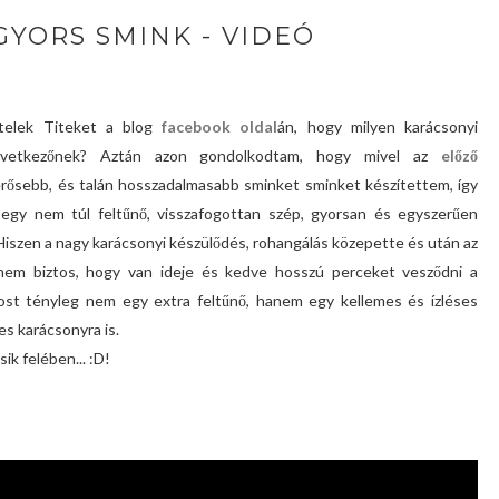
GYORS SMINK - VIDEÓ
telek Titeket a blog
facebook oldal
án, hogy milyen karácsonyi
következőnek? Aztán azon gondolkodtam, hogy mivel az
előző
erősebb, és talán hosszadalmasabb sminket sminket készítettem, így
 egy nem túl feltűnő, visszafogottan szép, gyorsan és egyszerűen
Hiszen a nagy karácsonyi készülődés, rohangálás közepette és után az
em biztos, hogy van ideje és kedve hosszú perceket vesződni a
ost tényleg nem egy extra feltűnő, hanem egy kellemes és ízléses
es karácsonyra is.
ik felében... :D!