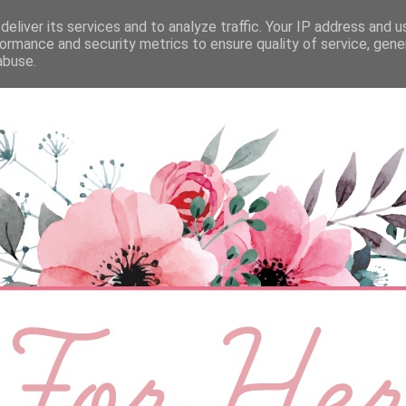
eliver its services and to analyze traffic. Your IP address and 
ÉLETMÓD
BABA
SZEMÉLYES
VIDEÓ
ormance and security metrics to ensure quality of service, gen
abuse.