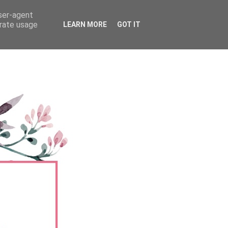
user-agent
erate usage
LEARN MORE
GOT IT