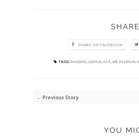
SHARE
SHARE ON FACEBOOK
bourjois
,
catrice
,
e.l.f.
,
elf
,
essence
,
m
TAGS:
← Previous Story
YOU MI