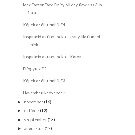
Max Factor Face Finity All day flawless 3 in
1 ala...
Képek az életemből #4
Inspiráció az ünnepekre: arany-lila ünnepi
smink -...
Inspiráció az ünnepekre- Köröm
Elfogytak #2
Képek az életemből #3
Novemberi kedvencek
november
(16)
►
október
(12)
►
szeptember
(13)
►
augusztus
(12)
►