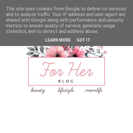
This site uses cookies from Google to deliver its services
and to analyze traffic. Your IP address and user-agent are
shared with Google along with performance and security
metrics to ensure quality of service, generate usage
statistics, and to detect and address abuse.
LEARN MORE
GOT IT