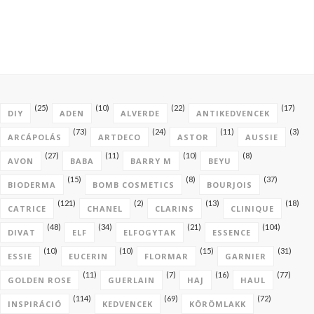
(25)
(10)
(22)
(17)
DIY
ADEN
ALVERDE
ANTIKEDVENCEK
(73)
(24)
(11)
(3)
ARCÁPOLÁS
ARTDECO
ASTOR
AUSSIE
(27)
(11)
(10)
(8)
AVON
BABA
BARRY M
BEYU
(15)
(8)
(37)
BIODERMA
BOMB COSMETICS
BOURJOIS
(121)
(2)
(13)
(18)
CATRICE
CHANEL
CLARINS
CLINIQUE
(48)
(34)
(21)
(104)
DIVAT
ELF
ELFOGYTAK
ESSENCE
(10)
(10)
(15)
(31)
ESSIE
EUCERIN
FLORMAR
GARNIER
(11)
(7)
(16)
(77)
GOLDEN ROSE
GUERLAIN
HAJ
HAUL
(114)
(69)
(72)
INSPIRÁCIÓ
KEDVENCEK
KÖRÖMLAKK