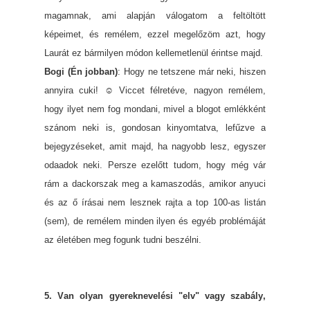
magamnak, ami alapján válogatom a feltöltött
képeimet, és remélem, ezzel megelőzöm azt, hogy
Laurát ez bármilyen módon kellemetlenül érintse majd.
Bogi (Én jobban)
: Hogy ne tetszene már neki, hiszen
annyira cuki! ☺ Viccet félretéve, nagyon remélem,
hogy ilyet nem fog mondani, mivel a blogot emlékként
szánom neki is, gondosan kinyomtatva, lefűzve a
bejegyzéseket, amit majd, ha nagyobb lesz, egyszer
odaadok neki. Persze ezelőtt tudom, hogy még vár
rám a dackorszak meg a kamaszodás, amikor anyuci
és az ő írásai nem lesznek rajta a top 100-as listán
(sem), de remélem minden ilyen és egyéb problémáját
az életében meg fogunk tudni beszélni.
5. Van olyan gyereknevelési "elv" vagy szabály,