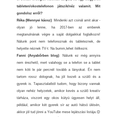
tableten/okostelefonon játszik/néz valamit. Mit
gondolsz erről?
Réka (Mennyei káosz)
: Mindenki azt csinál amit akar -
olyan jó lenne, ha 2017-ben az emberek
megtanulnának végre a saját dolgaikkal foglalkozni!
Nálunk pont nem telefonoznak és tableteznek, de
helyette néznek TV-t. Na bumm,lehet ítélkezni.
Fanni (Anyabőrben blog)
: Nálunk ez még annyira
nem érezhető, mert valahogy se a telefon se a tablet
nem köti le pár percnél tovább a lányokat. Én nem
tartom rossz dolognak, ha jól kezeli a szülő és a
gyerek is. Tapasztalatból tudom, hogy bizony vannak
olyan nehéz helyzetek, amikor kevés a szülő kreatív
tárháza, viszont egy okos kütyü ügyesen helyt áll,
például, amikor két gyerek sír az autó hátsó ülésén,
akkor jól tud jönni a YouTube mese lejátszási listája.😊