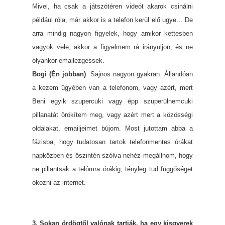
Mivel, ha csak a játszótéren videót akarok csinálni
például róla, már akkor is a telefon kerül elő ugye… De
arra mindig nagyon figyelek, hogy amikor kettesben
vagyok vele, akkor a figyelmem rá irányuljon, és ne
olyankor emailezgessek.
Bogi (Én jobban)
: Sajnos nagyon gyakran. Állandóan
a kezem ügyében van a telefonom, vagy azért, mert
Beni egyik szupercuki vagy épp szuperülnemcuki
pillanatát örökítem meg, vagy azért mert a közösségi
oldalakat, emailjeimet bújom. Most jutottam abba a
fázisba, hogy tudatosan tartok telefonmentes órákat
napközben és őszintén szólva nehéz megállnom, hogy
ne pillantsak a telómra órákig, tényleg tud függőséget
okozni az internet.
3. Sokan ördögtől valónak tartják, ha egy kisgyerek