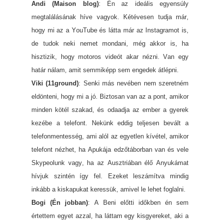
Andi (Maison blog)
: Én az ideális egyensúly
megtalálásának híve vagyok. Kétévesen tudja már,
hogy mi az a YouTube és látta már az Instagramot is,
de tudok neki nemet mondani, még akkor is, ha
hisztizik, hogy motoros videót akar nézni. Van egy
határ nálam, amit semmiképp sem engedek átlépni.
Viki (11ground)
: Senki más nevében nem szeretném
eldönteni, hogy mi a jó. Biztosan van az a pont, amikor
minden kötél szakad, és odaadja az ember a gyerek
kezébe a telefont. Nekünk eddig teljesen bevált a
telefonmentesség, ami alól az egyetlen kívétel, amikor
telefont nézhet, ha Apukája edzőtáborban van és vele
Skypeolunk vagy, ha az Ausztriában élő Anyukámat
hívjuk szintén így fel. Ezeket leszámítva mindig
inkább a kiskapukat keressük, amivel le lehet foglalni.
Bogi (Én jobban)
: A Beni előtti időkben én sem
értettem egyet azzal, ha láttam egy kisgyereket, aki a