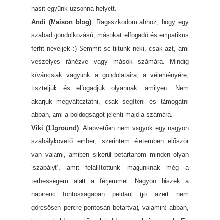
nasit együnk uzsonna helyett.
Andi (Maison blog)
: Ragaszkodom ahhoz, hogy egy
szabad gondolkozású, másokat elfogadó és empatikus
férfit neveljek :) Semmit se tiltunk neki, csak azt, ami
veszélyes ránézve vagy mások számára. Mindig
kíváncsiak vagyunk a gondolataira, a véleményére,
tiszteljük és elfogadjuk olyannak, amilyen. Nem
akarjuk megváltoztatni, csak segíteni és támogatni
abban, ami a boldogságot jelenti majd a számára.
Viki (11ground)
: Alapvetően nem vagyok egy nagyon
szabálykövető ember, szerintem életemben először
van valami, amiben sikerül betartanom minden olyan
‘szabályt’, amit felállítottunk magunknak még a
terhességem alatt a férjemmel. Nagyon hiszek a
napirend fontosságában például (jó azért nem
görcsösen percre pontosan betartva), valamint abban,