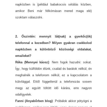
napközben is (például babakocsis sétálás közben,
amikor Beni már félkómásan mered maga elé)
szoktam válaszolni.
2. Őszintén: mennyit lát(nak) a gyerkőc(ök)
telefonnal a kezedben? Milyen gyakran csekkolod
napközben a különböző közösségi oldalakat,
emaileket?
Réka (Mennyei káosz)
: Nem fogok hazudni: sokat.
Így, hogy külföldön élünk, család és barátok nélkül, én
meghalnék a telefonom nélkül, ez a kapcsolatom a
külvilággal. Ettől függetlenül a telefonozás sosem
megy az együtt töltött idő kárára, erre nagyon
odafigyelek.
Fanni (Anyabőrben blog)
: Próbálok akkor pötyögni a