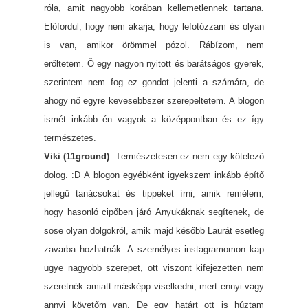
róla, amit nagyobb korában kellemetlennek tartana.
Előfordul, hogy nem akarja, hogy lefotózzam és olyan
is van, amikor örömmel pózol. Rábízom, nem
erőltetem. Ő egy nagyon nyitott és barátságos gyerek,
szerintem nem fog ez gondot jelenti a számára, de
ahogy nő egyre kevesebbszer szerepeltetem. A blogon
ismét inkább én vagyok a középpontban és ez így
természetes.
Viki (11ground)
: Természetesen ez nem egy kötelező
dolog. :D A blogon egyébként igyekszem inkább építő
jellegű tanácsokat és tippeket írni, amik remélem,
hogy hasonló cipőben járó Anyukáknak segítenek, de
sose olyan dolgokról, amik majd később Laurát esetleg
zavarba hozhatnák. A személyes instagramomon kap
ugye nagyobb szerepet, ott viszont kifejezetten nem
szeretnék amiatt másképp viselkedni, mert ennyi vagy
annyi követőm van. De egy határt ott is húztam