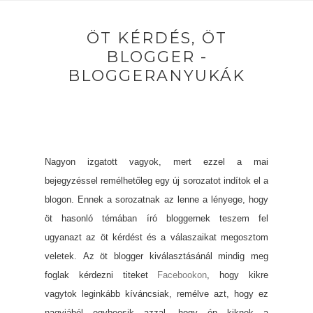
ÖT KÉRDÉS, ÖT
BLOGGER -
BLOGGERANYUKÁK
Nagyon izgatott vagyok, mert ezzel a mai
bejegyzéssel remélhetőleg egy új sorozatot indítok el a
blogon. Ennek a sorozatnak az lenne a lényege, hogy
öt hasonló témában író bloggernek teszem fel
ugyanazt az öt kérdést és a válaszaikat megosztom
veletek. Az öt blogger kiválasztásánál mindig meg
foglak kérdezni titeket
Facebookon
, hogy kikre
vagytok leginkább kíváncsiak, remélve azt, hogy ez
nagyjából egybeesik azzal, hogy én kiknek a