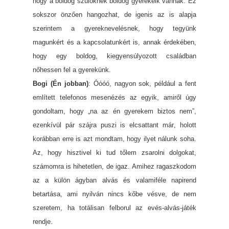
hogy a boldog szülőknek boldog gyerekeik vannak. Ez
sokszor önzően hangozhat, de igenis az is alapja
szerintem a gyereknevelésnek, hogy tegyünk
magunkért és a kapcsolatunkért is, annak érdekében,
hogy egy boldog, kiegyensúlyozott családban
nőhessen fel a gyerekünk.
Bogi (Én jobban)
: Óóóó, nagyon sok, például a fent
említett telefonos mesenézés az egyik, amiről úgy
gondoltam, hogy „na az én gyerekem biztos nem”,
ezenkívül pár szájra puszi is elcsattant már, holott
korábban erre is azt mondtam, hogy ilyet nálunk soha.
Az, hogy hisztivel ki tud tőlem zsarolni dolgokat,
számomra is hihetetlen, de igaz. Amihez ragaszkodom
az a külön ágyban alvás és valamiféle napirend
betartása, ami nyilván nincs kőbe vésve, de nem
szeretem, ha totálisan felborul az evés-alvás-játék
rendje.