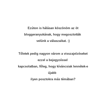
Ezúton is hálásan köszönöm az öt
bloggeranyukának, hogy
megosztották
velünk a válaszaikat. :)
Tőletek pedig nagyon várom a visszajelzéseket
ezzel a bejegyzéssel
kapcsolatban, főleg, hogy
kíváncsiak lennétek-e
újabb
ilyen posztokra más témában?