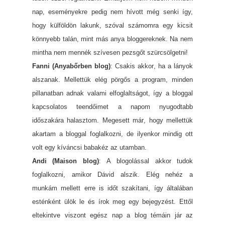
nap, eseményekre pedig nem hívott még senki így,
hogy külföldön lakunk, szóval számomra egy kicsit
könnyebb talán, mint más anya bloggereknek. Na nem
mintha nem mennék szívesen pezsgőt szürcsölgetni!
Fanni (Anyabőrben blog)
: Csakis akkor, ha a lányok
alszanak. Mellettük elég pörgős a program, minden
pillanatban adnak valami elfoglaltságot, így a bloggal
kapcsolatos teendőimet a napom nyugodtabb
időszakára halasztom. Megesett már, hogy mellettük
akartam a bloggal foglalkozni, de ilyenkor mindig ott
volt egy kíváncsi babakéz az utamban.
Andi (Maison blog)
: A blogolással akkor tudok
foglalkozni, amikor Dávid alszik. Elég nehéz a
munkám mellett erre is időt szakítani, így általában
esténként ülök le és írok meg egy bejegyzést. Ettől
eltekintve viszont egész nap a blog témáin jár az