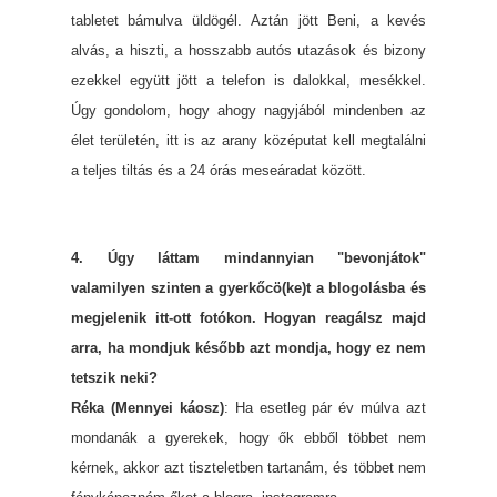
tabletet bámulva üldögél. Aztán jött Beni, a kevés
alvás, a hiszti, a hosszabb autós utazások és bizony
ezekkel együtt jött a telefon is dalokkal, mesékkel.
Úgy gondolom, hogy ahogy nagyjából mindenben az
élet területén, itt is az arany középutat kell megtalálni
a teljes tiltás és a 24 órás meseáradat között.
4. Úgy láttam mindannyian "bevonjátok"
valamilyen szinten a gyerkőcö(ke)t a blogolásba és
megjelenik itt-ott fotókon. Hogyan reagálsz majd
arra, ha mondjuk később azt mondja, hogy ez nem
tetszik neki?
Réka (Mennyei káosz)
: Ha esetleg pár év múlva azt
mondanák a gyerekek, hogy ők ebből többet nem
kérnek, akkor azt tiszteletben tartanám, és többet nem