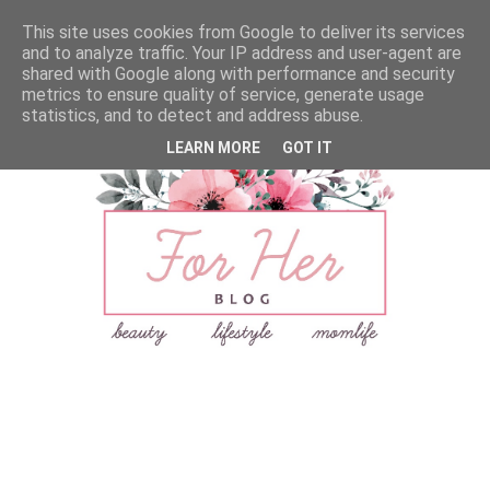
This site uses cookies from Google to deliver its services
and to analyze traffic. Your IP address and user-agent are
shared with Google along with performance and security
metrics to ensure quality of service, generate usage
statistics, and to detect and address abuse.
LEARN MORE
GOT IT