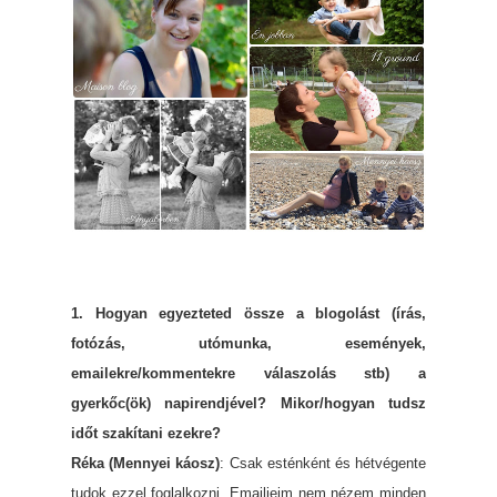
1. Hogyan egyezteted össze a blogolást (írás,
fotózás, utómunka, események,
emailekre/kommentekre válaszolás stb) a
gyerkőc(ök) napirendjével? Mikor/hogyan tudsz
időt szakítani ezekre?
Réka (Mennyei káosz)
: Csak es
ténként és hétvégente
tudok ezzel foglalkozni. Emailjeim nem nézem minden