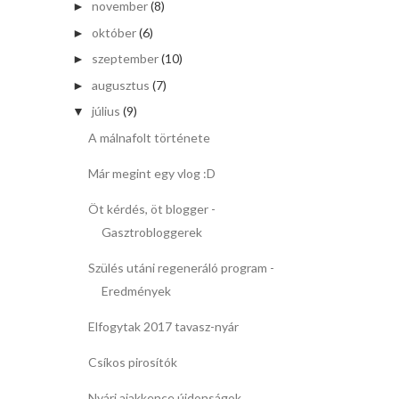
november
(8)
►
október
(6)
►
szeptember
(10)
►
augusztus
(7)
►
július
(9)
▼
A málnafolt története
Már megint egy vlog :D
Öt kérdés, öt blogger -
Gasztrobloggerek
Szülés utáni regeneráló program -
Eredmények
Elfogytak 2017 tavasz-nyár
Csíkos pirosítók
Nyári ajakkence újdonságok