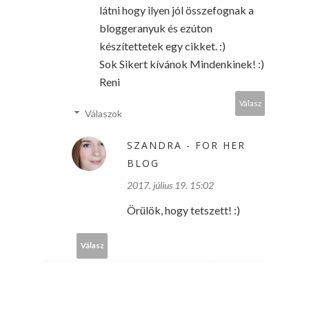
látni hogy ilyen jól összefognak a
bloggeranyuk és ezúton
készítettetek egy cikket. :)
Sok Sikert kívánok Mindenkinek! :)
Reni
Válasz
Válaszok
SZANDRA - FOR HER
BLOG
2017. július 19. 15:02
Örülök, hogy tetszett! :)
Válasz