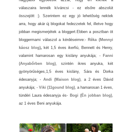
válaszaira lennék kíváncsi - ez elsőre abszolút
összejött :).
Szerintem ez egy jó lehetőség nektek
arra, hogy akár új blogokat fedezzetek fel, illetve hogy
jobban megismerjétek a bloggert.
Ebben a posztban öt
bloggermami válaszol a kérdéseimre:
-
Réka (Mennyi
káosz blog)
,
két 1,5 éves ikerfiú, Bennett és Henry,
valamint hamarosan egy kislány anyukája;
-
Fanni
(Anyabőrben blog)
, szintén ikres anyuka, két
gyönyörűséges,1,5 éves kislány, Sára és Dorka
édesanyja;
-
Andi (Maison blog)
, a 2 éves Dávid
anyukája;
-
Viki (11gound blog)
, a hamarosan 1 éves,
tündéri Laura édesanyja és
-
Bogi (Én jobban blog)
,
az 1 éves Beni anyukája.