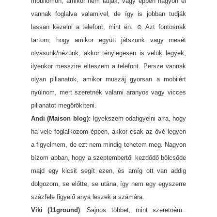
mobilomon, amikor nem látják, vagy éppen nagyon el
vannak foglalva valamivel, de így is jobban tudják
lassan kezelni a telefont, mint én. ☺ Azt fontosnak
tartom, hogy amikor együtt játszunk vagy mesét
olvasunk/nézünk, akkor ténylegesen is velük legyek,
ilyenkor messzire elteszem a telefont. Persze vannak
olyan pillanatok, amikor muszáj gyorsan a mobilért
nyúlnom, mert szeretnék valami aranyos vagy vicces
pillanatot megörökíteni.
Andi (Maison blog)
: Igyekszem odafigyelni arra, hogy
ha vele foglalkozom éppen, akkor csak az övé legyen
a figyelmem, de ezt nem mindig tehetem meg. Nagyon
bízom abban, hogy a szeptembertől kezdődő bölcsőde
majd egy kicsit segít ezen, és amíg ott van addig
dolgozom, se előtte, se utána, így nem egy egyszerre
százfele figyelő anya leszek a számára.
Viki (11ground)
: Sajnos többet, mint szeretném..