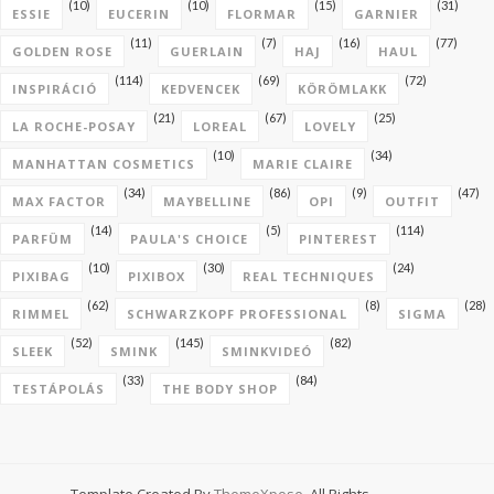
(10)
(10)
(15)
(31)
ESSIE
EUCERIN
FLORMAR
GARNIER
(11)
(7)
(16)
(77)
GOLDEN ROSE
GUERLAIN
HAJ
HAUL
(114)
(69)
(72)
INSPIRÁCIÓ
KEDVENCEK
KÖRÖMLAKK
(21)
(67)
(25)
LA ROCHE-POSAY
LOREAL
LOVELY
(10)
(34)
MANHATTAN COSMETICS
MARIE CLAIRE
(34)
(86)
(9)
(47)
MAX FACTOR
MAYBELLINE
OPI
OUTFIT
(14)
(5)
(114)
PARFÜM
PAULA'S CHOICE
PINTEREST
(10)
(30)
(24)
PIXIBAG
PIXIBOX
REAL TECHNIQUES
(62)
(8)
(28)
RIMMEL
SCHWARZKOPF PROFESSIONAL
SIGMA
(52)
(145)
(82)
SLEEK
SMINK
SMINKVIDEÓ
(33)
(84)
TESTÁPOLÁS
THE BODY SHOP