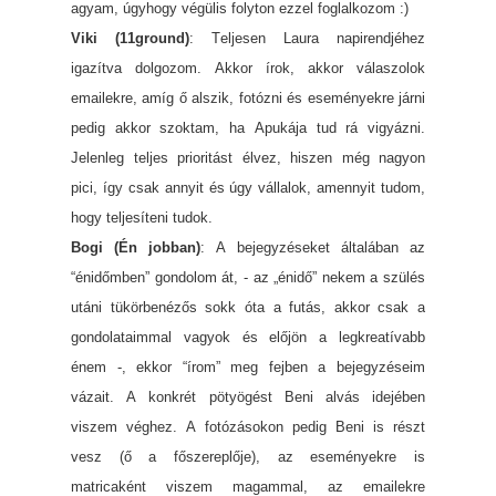
agyam, úgyhogy végülis folyton ezzel foglalkozom :)
Viki (11ground)
: Teljesen Laura napirendjéhez
igazítva dolgozom. Akkor írok, akkor válaszolok
emailekre, amíg ő alszik, fotózni és eseményekre járni
pedig akkor szoktam, ha Apukája tud rá vigyázni.
Jelenleg teljes prioritást élvez, hiszen még nagyon
pici, így csak annyit és úgy vállalok, amennyit tudom,
hogy teljesíteni tudok.
Bogi (Én jobban)
: A bejegyzéseket általában az
“énidőmben” gondolom át, - az „énidő” nekem a szülés
utáni tükörbenézős sokk óta a futás, akkor csak a
gondolataimmal vagyok és előjön a legkreatívabb
énem -, ekkor “írom” meg fejben a bejegyzéseim
vázait. A konkrét pötyögést Beni alvás idejében
viszem véghez. A fotózásokon pedig Beni is részt
vesz (ő a főszereplője), az eseményekre is
matricaként viszem magammal, az emailekre