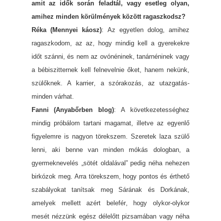
amit az idők során feladtál, vagy esetleg olyan,
amihez minden körülmények között ragaszkodsz?
Réka (Mennyei káosz)
: Az egyetlen dolog, amihez
ragaszkodom, az az, hogy mindig kell a gyerekekre
időt szánni, és nem az ovónéninek, tanárnéninek vagy
a bébiszitternek kell felnevelnie őket, hanem nekünk,
szülőknek. A karrier, a szórakozás, az utazgatás-
minden várhat.
Fanni (Anyabőrben blog)
: A következetességhez
mindig próbálom tartani magamat, illetve az egyenlő
figyelemre is nagyon törekszem. Szeretek laza szülő
lenni, aki benne van minden mókás dologban, a
gyermeknevelés „sötét oldalával” pedig néha nehezen
birkózok meg. Arra törekszem, hogy pontos és érthető
szabályokat tanítsak meg Sárának és Dorkának,
amelyek mellett azért belefér, hogy olykor-olykor
mesét nézzünk egész délelőtt pizsamában vagy néha