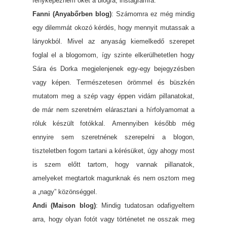
fényképezném őket a blogra, instagramra.
Fanni (Anyabőrben blog)
: Számomra ez még mindig
egy dilemmát okozó kérdés, hogy mennyit mutassak a
lányokból. Mivel az anyaság kiemelkedő szerepet
foglal el a blogomom, így szinte elkerülhetetlen hogy
Sára és Dorka megjelenjenek egy-egy bejegyzésben
vagy képen. Természetesen örömmel és büszkén
mutatom meg a szép vagy éppen vidám pillanatokat,
de már nem szeretném elárasztani a hírfolyamomat a
róluk készült fotókkal. Amennyiben később még
ennyire sem szeretnének szerepelni a blogon,
tiszteletben fogom tartani a kérésüket, úgy ahogy most
is szem előtt tartom, hogy vannak pillanatok,
amelyeket megtartok magunknak és nem osztom meg
a „nagy” közönséggel.
Andi (Maison blog)
: Mindig tudatosan odafigyeltem
arra, hogy olyan fotót vagy történetet ne osszak meg