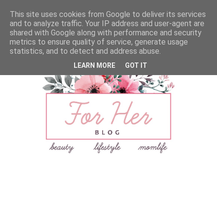
This site uses cookies from Google to deliver its services
and to analyze traffic. Your IP address and user-agent are
shared with Google along with performance and security
metrics to ensure quality of service, generate usage
statistics, and to detect and address abuse.
LEARN MORE
GOT IT