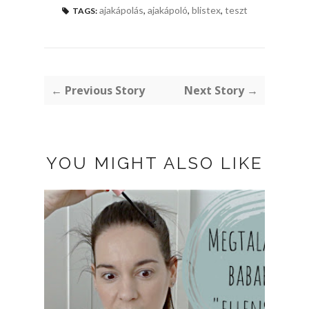
ajakápolás
,
ajakápoló
,
blistex
,
teszt
TAGS:
← Previous Story
Next Story →
YOU MIGHT ALSO LIKE