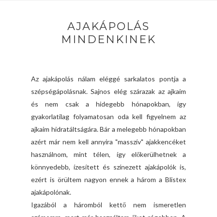
AJAKÁPOLÁS
MINDENKINEK
Az ajakápolás nálam eléggé sarkalatos pontja a
szépségápolásnak. Sajnos elég szárazak az ajkaim
és nem csak a hidegebb hónapokban, így
gyakorlatilag folyamatosan oda kell figyelnem az
ajkaim hidratáltságára. Bár a melegebb hónapokban
azért már nem kell annyira "masszív" ajakkencéket
használnom, mint télen, így előkerülhetnek a
könnyedebb, ízesített és színezett ajakápolók is,
ezért is örültem nagyon ennek a három a Blistex
ajakápolónak.
Igazából a háromból kettő nem ismeretlen