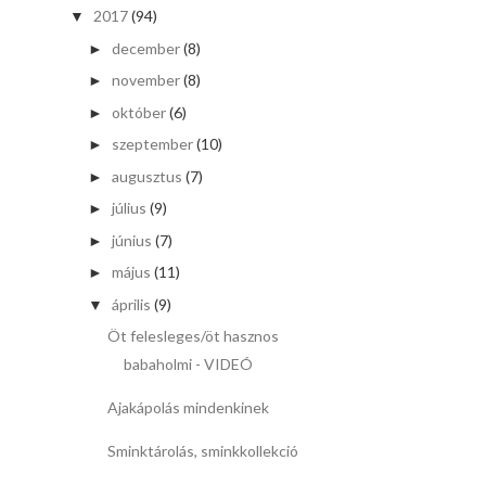
2017
(94)
▼
december
(8)
►
november
(8)
►
október
(6)
►
szeptember
(10)
►
augusztus
(7)
►
július
(9)
►
június
(7)
►
május
(11)
►
április
(9)
▼
Öt felesleges/öt hasznos
babaholmi - VIDEÓ
Ajakápolás mindenkinek
Sminktárolás, sminkkollekció