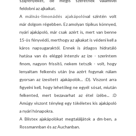
szájfényeket, de mégis szeretnék valamivel
feldobni az ajkaikat.
A
málnás-limonádés ajakápoló
val szintén volt
már dolgom régebben. Ez amolyan tipikus könnyed,
nyári ajakápoló, már csak azért is, mert van benne
15-ös fényvédő, merthogy az ajkakat is védeni kell a
káros napsugaraktól. Ennek is átlagos hidratáló
hatása van és eléggé intenzív az íze - szerintem
finom, nagyon frissítő, nekem tetszik - volt, hogy
lenyaltam felkenés után (na azért fogynak nálam
gyorsan az ízesített ajakápolók... :D). Viszont arra
figyelni kell, hogy lehetőleg ne egyél sósat, miután
felkented, mert bezavarhat az étel ízébe... :D
Amúgy viszont tényleg egy tökéletes kis ajakápoló
a nyári hónapokra.
A Blistex ajakápolókat megtaláljátok a dm-ben, a
Rossmannban és az Auchanban.