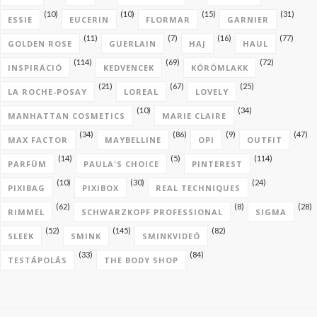
(10)
(10)
(15)
(31)
ESSIE
EUCERIN
FLORMAR
GARNIER
(11)
(7)
(16)
(77)
GOLDEN ROSE
GUERLAIN
HAJ
HAUL
(114)
(69)
(72)
INSPIRÁCIÓ
KEDVENCEK
KÖRÖMLAKK
(21)
(67)
(25)
LA ROCHE-POSAY
LOREAL
LOVELY
(10)
(34)
MANHATTAN COSMETICS
MARIE CLAIRE
(34)
(86)
(9)
(47)
MAX FACTOR
MAYBELLINE
OPI
OUTFIT
(14)
(5)
(114)
PARFÜM
PAULA'S CHOICE
PINTEREST
(10)
(30)
(24)
PIXIBAG
PIXIBOX
REAL TECHNIQUES
(62)
(8)
(28)
RIMMEL
SCHWARZKOPF PROFESSIONAL
SIGMA
(52)
(145)
(82)
SLEEK
SMINK
SMINKVIDEÓ
(33)
(84)
TESTÁPOLÁS
THE BODY SHOP