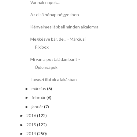
Vannak napok...
Az első hónap négyesben
Kényelmes lábbeli minden alkalomra
Megkésve bár, de... - Márciusi
Pixibox
Mi van a postaládámban? -
Újdonságok
Tavaszi illatok a lakásban
március
(6)
►
február
(6)
►
január
(7)
►
2016
(122)
►
2015
(122)
►
2014
(250)
►