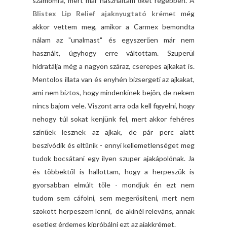
számomra, mert már használtam őket régebben. A
Blistex Lip Relief ajaknyugtató krém
et még
akkor vettem meg, amikor a Carmex bemondta
nálam az "unalmast" és egyszerűen már nem
használt, úgyhogy erre váltottam. Szuperül
hidratálja még a nagyon száraz, cserepes ajkakat is.
Mentolos illata van és enyhén bizsergeti az ajkakat,
ami nem biztos, hogy mindenkinek bejön, de nekem
nincs bajom vele. Viszont arra oda kell figyelni, hogy
nehogy túl sokat kenjünk fel, mert akkor fehéres
színűek lesznek az ajkak, de pár perc alatt
beszívódik és eltűnik - ennyi kellemetlenséget meg
tudok bocsátani egy ilyen szuper ajakápolónak. Ja
és többektől is hallottam, hogy a herpeszük is
gyorsabban elmúlt tőle - mondjuk én ezt nem
tudom sem cáfolni, sem megerősíteni, mert nem
szokott herpeszem lenni, de akinél releváns, annak
esetleg érdemes kipróbálni ezt az ajakkrémet.