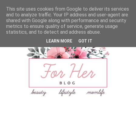
This site uses cookies from Google to deliver its services
and to analyze traffic. Your IP address and user-agent are
shared with Google along with performance and security
metrics to ensure quality of service, generate usage
statistics, and to detect and address abuse.
LEARN MORE
GOT IT