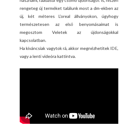
használni, ráadásul egy csomó újdonságot is, hiszen
rengeteg új terméket találunk most a dm-ekben az
új, két méteres L'oreal állványokon, úgyhogy
természetesen az első benyomásaimat is
megosztom Veletek az újdonságokkal
kapcsolatban.
Ha kíváncsiak vagytok rá, akkor megnézhetitek
IDE
,
vagy a lenti videóra kattintva.