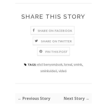
SHARE THIS STORY
SHARE ON FACEBOOK
SHARE ON TWITTER
PIN THIS POST
első benyomások
,
loreal
,
smink
,
TAGS:
sminkvideó
,
videó
← Previous Story
Next Story →