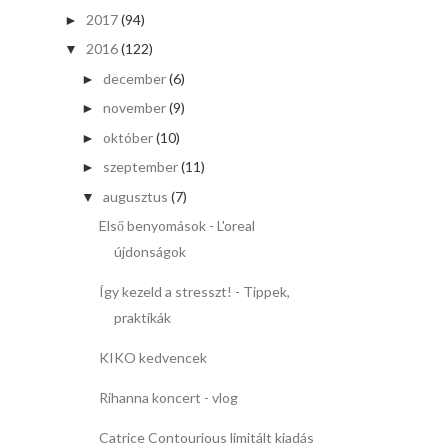
2017
(94)
►
2016
(122)
▼
december
(6)
►
november
(9)
►
október
(10)
►
szeptember
(11)
►
augusztus
(7)
▼
Első benyomások - L'oreal
újdonságok
Így kezeld a stresszt! - Tippek,
praktikák
KIKO kedvencek
Rihanna koncert - vlog
Catrice Contourious limitált kiadás