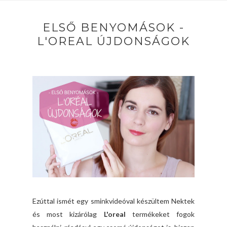
ELSŐ BENYOMÁSOK -
L'OREAL ÚJDONSÁGOK
Ezúttal ismét egy sminkvideóval készültem Nektek
és most kizárólag
L'oreal
termékeket fogok