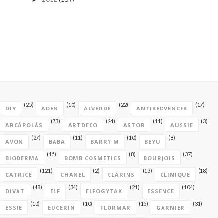
(25)
(10)
(22)
(17)
DIY
ADEN
ALVERDE
ANTIKEDVENCEK
(73)
(24)
(11)
(3)
ARCÁPOLÁS
ARTDECO
ASTOR
AUSSIE
(27)
(11)
(10)
(8)
AVON
BABA
BARRY M
BEYU
(15)
(8)
(37)
BIODERMA
BOMB COSMETICS
BOURJOIS
(121)
(2)
(13)
(18)
CATRICE
CHANEL
CLARINS
CLINIQUE
(48)
(34)
(21)
(104)
DIVAT
ELF
ELFOGYTAK
ESSENCE
(10)
(10)
(15)
(31)
ESSIE
EUCERIN
FLORMAR
GARNIER