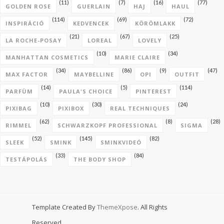
(11)
(7)
(16)
(77)
GOLDEN ROSE
GUERLAIN
HAJ
HAUL
(114)
(69)
(72)
INSPIRÁCIÓ
KEDVENCEK
KÖRÖMLAKK
(21)
(67)
(25)
LA ROCHE-POSAY
LOREAL
LOVELY
(10)
(34)
MANHATTAN COSMETICS
MARIE CLAIRE
(34)
(86)
(9)
(47)
MAX FACTOR
MAYBELLINE
OPI
OUTFIT
(14)
(5)
(114)
PARFÜM
PAULA'S CHOICE
PINTEREST
(10)
(30)
(24)
PIXIBAG
PIXIBOX
REAL TECHNIQUES
(62)
(8)
(28)
RIMMEL
SCHWARZKOPF PROFESSIONAL
SIGMA
(52)
(145)
(82)
SLEEK
SMINK
SMINKVIDEÓ
(33)
(84)
TESTÁPOLÁS
THE BODY SHOP
Template Created By
ThemeXpose
. All Rights
Reserved.