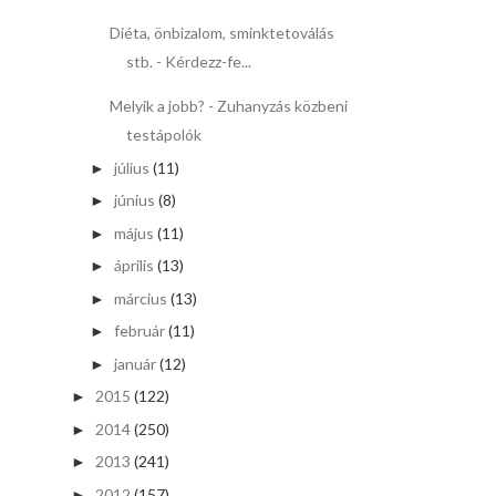
Diéta, önbizalom, sminktetoválás
stb. - Kérdezz-fe...
Melyik a jobb? - Zuhanyzás közbeni
testápolók
július
(11)
►
június
(8)
►
május
(11)
►
április
(13)
►
március
(13)
►
február
(11)
►
január
(12)
►
2015
(122)
►
2014
(250)
►
2013
(241)
►
2012
(157)
►