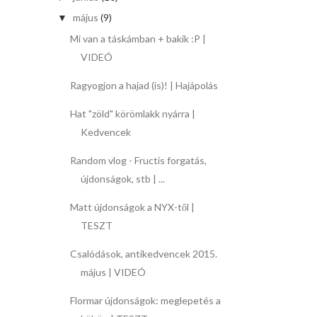
május
(9)
▼
Mi van a táskámban + bakik :P |
VIDEÓ
Ragyogjon a hajad (is)! | Hajápolás
Hat "zöld" körömlakk nyárra |
Kedvencek
Random vlog - Fructis forgatás,
újdonságok, stb | ...
Matt újdonságok a NYX-től |
TESZT
Csalódások, antikedvencek 2015.
május | VIDEÓ
Flormar újdonságok: meglepetés a