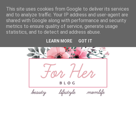
This site uses cookies from Google to deliver its services
and to analyze traffic. Your IP address and user-agent are
shared with Google along with performance and security
metrics to ensure quality of service, generate usage
statistics, and to detect and address abuse.
LEARN MORE
GOT IT