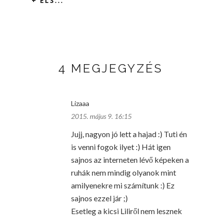
+ ELS...
4 MEGJEGYZÉS
Lizaaa
2015. május 9. 16:15
Jujj, nagyon jó lett a hajad :) Tuti én
is venni fogok ilyet :) Hát igen
sajnos az interneten lévő képeken a
ruhák nem mindig olyanok mint
amilyenekre mi számítunk :) Ez
sajnos ezzel jár ;)
Esetleg a kicsi Liliről nem lesznek