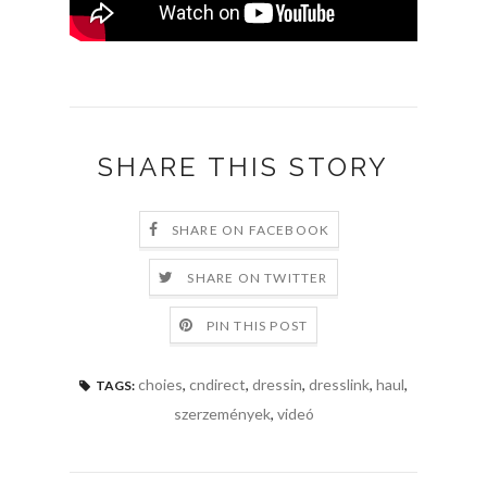
SHARE THIS STORY
SHARE ON FACEBOOK
SHARE ON TWITTER
PIN THIS POST
choies
,
cndirect
,
dressin
,
dresslink
,
haul
,
TAGS:
szerzemények
,
videó