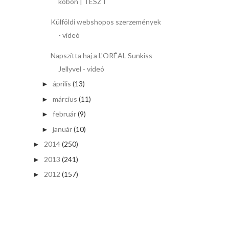
köbön | TESZT
Külföldi webshopos szerzemények
- videó
Napszítta haj a L'ORÉAL Sunkiss
Jellyvel - videó
április
(13)
►
március
(11)
►
február
(9)
►
január
(10)
►
2014
(250)
►
2013
(241)
►
2012
(157)
►