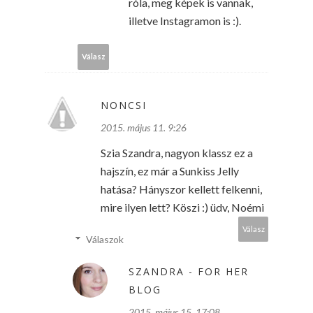
róla, meg képek is vannak,
illetve Instagramon is :).
Válasz
NONCSI
2015. május 11. 9:26
Szia Szandra, nagyon klassz ez a
hajszín, ez már a Sunkiss Jelly
hatása? Hányszor kellett felkenni,
mire ilyen lett? Köszi :) üdv, Noémi
Válasz
Válaszok
SZANDRA - FOR HER
BLOG
2015. május 15. 17:08