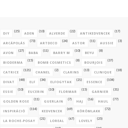
(25)
(10)
(22)
(17)
DIY
ADEN
ALVERDE
ANTIKEDVENCEK
(73)
(24)
(11)
(3)
ARCÁPOLÁS
ARTDECO
ASTOR
AUSSIE
(27)
(11)
(10)
(8)
AVON
BABA
BARRY M
BEYU
(15)
(8)
(37)
BIODERMA
BOMB COSMETICS
BOURJOIS
(121)
(2)
(13)
(18)
CATRICE
CHANEL
CLARINS
CLINIQUE
(48)
(34)
(21)
(104)
DIVAT
ELF
ELFOGYTAK
ESSENCE
(10)
(10)
(15)
(31)
ESSIE
EUCERIN
FLORMAR
GARNIER
(11)
(7)
(16)
(77)
GOLDEN ROSE
GUERLAIN
HAJ
HAUL
(114)
(69)
(72)
INSPIRÁCIÓ
KEDVENCEK
KÖRÖMLAKK
(21)
(67)
(25)
LA ROCHE-POSAY
LOREAL
LOVELY