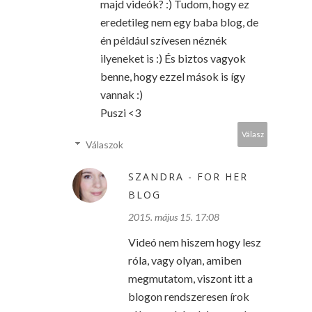
majd videók? :) Tudom, hogy ez
eredetileg nem egy baba blog, de
én például szívesen néznék
ilyeneket is :) És biztos vagyok
benne, hogy ezzel mások is így
vannak :)
Puszi <3
Válasz
Válaszok
SZANDRA - FOR HER
BLOG
2015. május 15. 17:08
Videó nem hiszem hogy lesz
róla, vagy olyan, amiben
megmutatom, viszont itt a
blogon rendszeresen írok