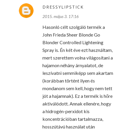
DRESSYLIPSTICK
2015. május 3. 17:16
Hasonló célt szolgáló termék a
John Frieda Sheer Blonde Go
Blonder Controlled Lightening
Spray is. Én két éve ezt használtam,
mert szerettem volna világosítani a
hajamon néhány árnyalatot, de
leszívatni semmiképp sem akartam
(korábban történt ilyen és
mondanom sem kell, hogy nem tett
jót a hajamnak). Ez a termék is hőre
aktiválódott. Annak ellenére, hogy
a hidrogén-perxidot kis
koncentrációban tartalmazza,
hosszútávú használat után