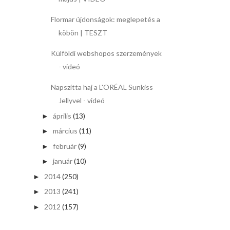
Flormar újdonságok: meglepetés a
köbön | TESZT
Külföldi webshopos szerzemények
- videó
Napszítta haj a L'ORÉAL Sunkiss
Jellyvel - videó
április
(13)
►
március
(11)
►
február
(9)
►
január
(10)
►
2014
(250)
►
2013
(241)
►
2012
(157)
►