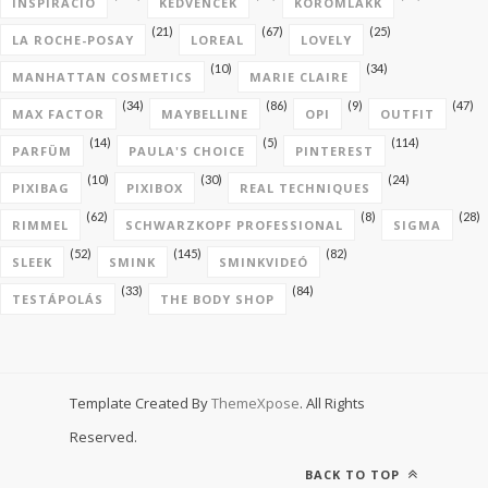
INSPIRÁCIÓ
KEDVENCEK
KÖRÖMLAKK
(21)
(67)
(25)
LA ROCHE-POSAY
LOREAL
LOVELY
(10)
(34)
MANHATTAN COSMETICS
MARIE CLAIRE
(34)
(86)
(9)
(47)
MAX FACTOR
MAYBELLINE
OPI
OUTFIT
(14)
(5)
(114)
PARFÜM
PAULA'S CHOICE
PINTEREST
(10)
(30)
(24)
PIXIBAG
PIXIBOX
REAL TECHNIQUES
(62)
(8)
(28)
RIMMEL
SCHWARZKOPF PROFESSIONAL
SIGMA
(52)
(145)
(82)
SLEEK
SMINK
SMINKVIDEÓ
(33)
(84)
TESTÁPOLÁS
THE BODY SHOP
Template Created By
ThemeXpose
. All Rights
Reserved.
BACK TO TOP