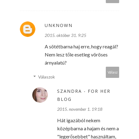
UNKNOWN
2015. október 31. 9:25
A sötétbarna haj erre, hogy reagál?
Nem lesz tőle esetleg vöröses
árnyalatú?
Válasz
Válaszok
SZANDRA - FOR HER
BLOG
2015. november 1. 19:18
Hát igazából nekem
középbarna a hajam és nem a
"legerősebbet" használtam,