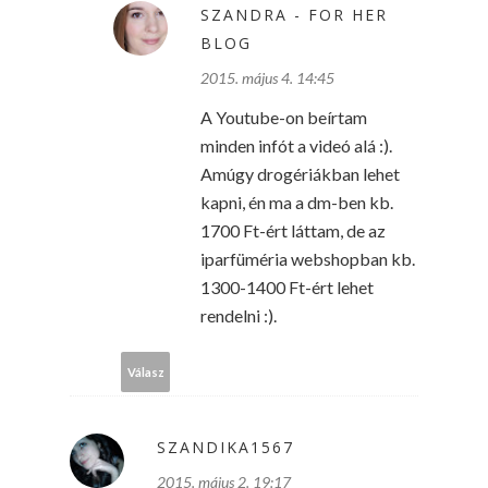
SZANDRA - FOR HER
BLOG
2015. május 4. 14:45
A Youtube-on beírtam
minden infót a videó alá :).
Amúgy drogériákban lehet
kapni, én ma a dm-ben kb.
1700 Ft-ért láttam, de az
iparfüméria webshopban kb.
1300-1400 Ft-ért lehet
rendelni :).
Válasz
SZANDIKA1567
2015. május 2. 19:17