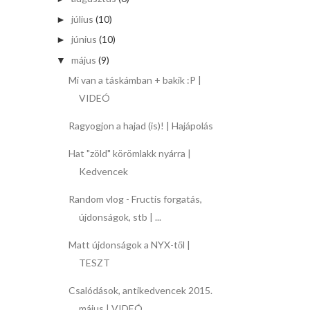
július
(10)
►
június
(10)
►
május
(9)
▼
Mi van a táskámban + bakik :P |
VIDEÓ
Ragyogjon a hajad (is)! | Hajápolás
Hat "zöld" körömlakk nyárra |
Kedvencek
Random vlog - Fructis forgatás,
újdonságok, stb | ...
Matt újdonságok a NYX-től |
TESZT
Csalódások, antikedvencek 2015.
május | VIDEÓ