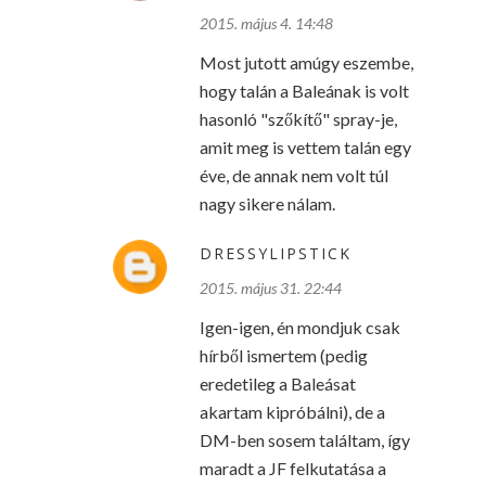
2015. május 4. 14:48
Most jutott amúgy eszembe,
hogy talán a Baleának is volt
hasonló "szőkítő" spray-je,
amit meg is vettem talán egy
éve, de annak nem volt túl
nagy sikere nálam.
DRESSYLIPSTICK
2015. május 31. 22:44
Igen-igen, én mondjuk csak
hírből ismertem (pedig
eredetileg a Baleásat
akartam kipróbálni), de a
DM-ben sosem találtam, így
maradt a JF felkutatása a