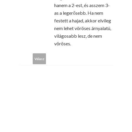
hanem a 2-est, és asszem 3-
as a legerősebb. Ha nem
festett a hajad, akkor elvileg
nem lehet vöröses árnyalatú,
világosabb lesz, de nem
vöröses.
Válasz