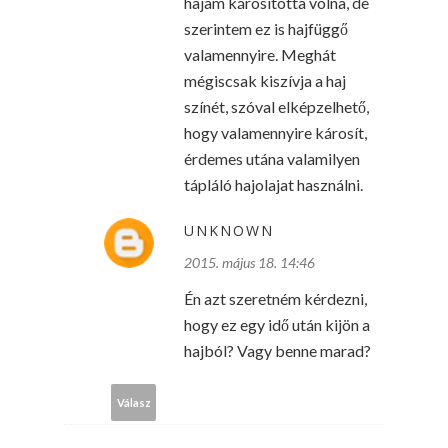
hajam károsította volna, de
szerintem ez is hajfüggő
valamennyire. Meghát
mégiscsak kiszívja a haj
színét, szóval elképzelhető,
hogy valamennyire károsít,
érdemes utána valamilyen
tápláló hajolajat használni.
UNKNOWN
2015. május 18. 14:46
Én azt szeretném kérdezni,
hogy ez egy idő után kijön a
hajból? Vagy benne marad?
Válasz