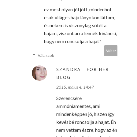
ez most olyan jól jött, mindenhol
csak világos hajú lányokon láttam,
és nekem is viszonylag sötét a
hajam, viszont arra lennék kiváncsi,
hogy nem roncsolja a hajat?
Válasz
Válaszok
SZANDRA - FOR HER
BLOG
2015. május 4. 14:47
Szerencsére
ammóniamentes, ami
mindenképpen jó, hiszen így
kevésbé roncsolja a hajat. Én
nem vettem észre, hogy az én