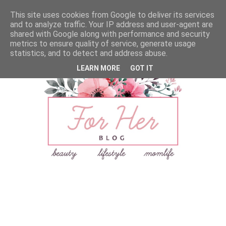
This site uses cookies from Google to deliver its services
and to analyze traffic. Your IP address and user-agent are
shared with Google along with performance and security
metrics to ensure quality of service, generate usage
statistics, and to detect and address abuse.
LEARN MORE
GOT IT