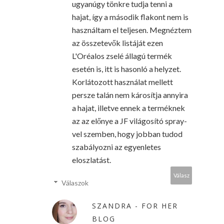
ugyanúgy tönkre tudja tenni a
hajat, így a második flakont nem is
használtam el teljesen. Megnéztem
az összetevők listáját ezen
L'Oréalos zselé állagú termék
esetén is, itt is hasonló a helyzet.
Korlátozott használat mellett
persze talán nem károsítja annyira
a hajat, illetve ennek a terméknek
az az előnye a JF világosító spray-
vel szemben, hogy jobban tudod
szabályozni az egyenletes
eloszlatást.
Válasz
Válaszok
SZANDRA - FOR HER
BLOG