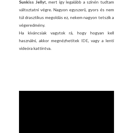
Sunkiss Jelly
t, mert így legalább a színén tudtam
változtatni végre. Nagyon egyszerű, gyors és nem
túl drasztikus megoldás ez, nekem nagyon tetszik a
végeredmény.
Ha kíváncsiak vagytok rá, hogy hogyan kell
használni, akkor megnézhetitek
IDE
, vagy a lenti
videóra kattintva.