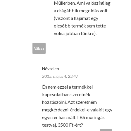
Müllerben. Ami valószínűleg
a drágábbik megoldás volt
(viszont a hajamat egy
olcsóbb termék sem tette
volna jobban tönkre).
Válasz
Névtelen
2015. május 4. 23:47
Én nem ezzel a termékkel
kapcsolatban szeretnék
hozzászólni. Azt szeretném
megkérdezni, érdekel-e valakit egy
egyszer használt TBS moringás
testvaj, 3500 Ft-ért?