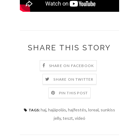
SHARE THIS STORY
SHARE ON FACEBOOK
SHARE ON TWITTER
PIN THIS POST
haj
,
hajápolás
,
hajfestés
,
loreal
,
sunkiss
TAGS:
jelly
,
teszt
,
videó