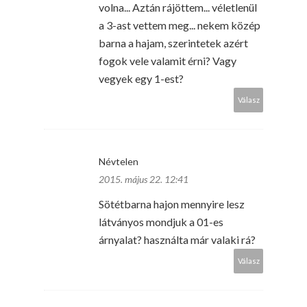
volna... Aztán rájöttem... véletlenül
a 3-ast vettem meg... nekem közép
barna a hajam, szerintetek azért
fogok vele valamit érni? Vagy
vegyek egy 1-est?
Válasz
Névtelen
2015. május 22. 12:41
Sötétbarna hajon mennyire lesz
látványos mondjuk a 01-es
árnyalat? használta már valaki rá?
Válasz