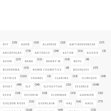
(25)
(10)
(22)
(17)
DIY
ADEN
ALVERDE
ANTIKEDVENCEK
(73)
(24)
(11)
(3)
ARCÁPOLÁS
ARTDECO
ASTOR
AUSSIE
(27)
(11)
(10)
(8)
AVON
BABA
BARRY M
BEYU
(15)
(8)
(37)
BIODERMA
BOMB COSMETICS
BOURJOIS
(121)
(2)
(13)
(18)
CATRICE
CHANEL
CLARINS
CLINIQUE
(48)
(34)
(21)
(104)
DIVAT
ELF
ELFOGYTAK
ESSENCE
(10)
(10)
(15)
(31)
ESSIE
EUCERIN
FLORMAR
GARNIER
(11)
(7)
(16)
(77)
GOLDEN ROSE
GUERLAIN
HAJ
HAUL
(114)
(69)
(72)