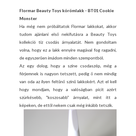
Flormar Beauty Toys körömlakk - BT01 Cookie
Monster
Ha még nem próbáltatok Flormar lakkokat, akkor
tudom ajánlani első nekifutásra a Beauty Toys
kollekció tíz csodás árnyalatát. Nem gondoltam
volna, hogy ez a lakk ennyire magával fog ragadni,
de egyszerűen imádom minden szempontból.
Az egy dolog, hogy a színe csodaszép, még a
férjemnek is nagyon tetszett, pedig ő nem mindig
van oda az ilyen feltűnő színű lakkokért. Azt el kell
hogy mondjam, hogy a valóságban picit azért
szürkésebb, "koszosabb" árnyalat, mint itt a
képeken, de ettől nekem csak még inkább tetszik.