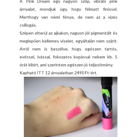
A Pink Dream egy nagyon szép, vibráló pink
árnyalat, mondjuk úgy, hogy félmatt finissel.
Merthogy van némi fénye, de nem az a vizes
csillogás.
Szépen elterül az ajkakon, nagyon jól pigmentált és
meglepően kellemes viselet, egyáltalán nem szárít.
Arról nem is beszélve, hogy egészen tartós,
evéssel, ivással, fokozatos kopással nekem kb. 5
órát kibírt, ami szerintem egészen jó teljesítmény.
Kapható
ITT
12 árnyalatban 2490 Ft-ért.