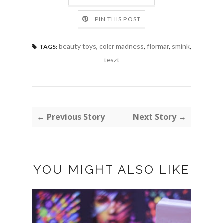
PIN THIS POST
beauty toys
,
color madness
,
flormar
,
smink
,
TAGS:
teszt
← Previous Story
Next Story →
YOU MIGHT ALSO LIKE