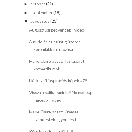
október
(21)
►
szeptember
(18)
►
augusztus
(21)
▼
Augusztusi kedvencek - videó
A nude és az ezüst glitteres
körömlakk találkozása
Marie Claire poszt: Táskabarát
kozmetikumok
Hétkezdő inspirációs képek #79
Vissza a suliba-smink // No makeup
makeup - videó
Marie Claire poszt: Krémes
szemfesték - gyors és t...
Képek az életemből #28