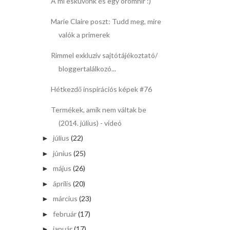
A mi esküvőnk és egy örömhír :)
Marie Claire poszt: Tudd meg, mire
valók a primerek
Rimmel exkluzív sajtótájékoztató/
bloggertalálkozó...
Hétkezdő inspirációs képek #76
Termékek, amik nem váltak be
(2014. július) - videó
július
(22)
►
június
(25)
►
május
(26)
►
április
(20)
►
március
(23)
►
február
(17)
►
január
(17)
►