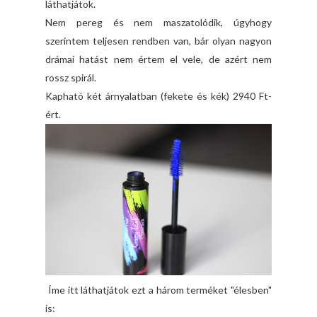
láthatjátok.
Nem pereg és nem maszatolódik, úgyhogy
szerintem teljesen rendben van, bár olyan nagyon
drámai hatást nem értem el vele, de azért nem
rossz spirál.
Kapható két árnyalatban (fekete és kék) 2940 Ft-
ért.
Íme itt láthatjátok ezt a három terméket "élesben"
is: