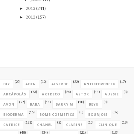
2013
(241)
►
2012
(157)
►
(25)
(10)
(22)
(17)
DIY
ADEN
ALVERDE
ANTIKEDVENCEK
(73)
(24)
(11)
(3)
ARCÁPOLÁS
ARTDECO
ASTOR
AUSSIE
(27)
(11)
(10)
(8)
AVON
BABA
BARRY M
BEYU
(15)
(8)
(37)
BIODERMA
BOMB COSMETICS
BOURJOIS
(121)
(2)
(13)
(18)
CATRICE
CHANEL
CLARINS
CLINIQUE
(48)
(34)
(21)
(104)