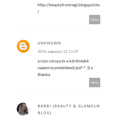
http://beautyfromregi.blogspot.hu
/
Válasz
UNKNOWN
2014. augusztus 12. 11:29
a rúzs ceruza és a körömlakk
valami eszméletlenül jóó*-* :)) x
Bianka
Válasz
BARBI (BEAUTY & GLAMOUR
BLOG)