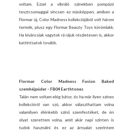
voltam. Ezzel a vibráló színekben pompázó
tesztcsomaggal sincsen ez másképpen, amiben a
Flormar új, Color Madness kollekciójából volt három
termék, plusz egy Flormar Beauty Toys körömlakk.
Ha kíváncsiak vagytok rá rájuk részletesen is, akkor
kattintsatok tovább.
Flormar Color Madness Fusion Baked
szemhéjpúder - FB04 Earthtones
Talán nem voltam elég bátor, és ha már ilyen színes
kollekcióról van szó, akkor választhattam volna
valamilyen élénkebb színű szemfestéket, de én
olyat szerettem volna, amit akár napi szinten is
tudok használni és ez az árnyalat szerintem