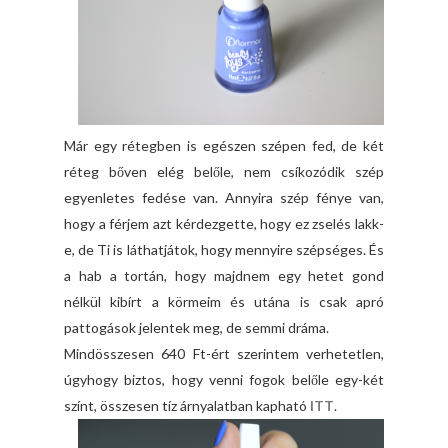
Már egy rétegben is egészen szépen fed, de két
réteg bőven elég belőle, nem csíkozódik szép
egyenletes fedése van. Annyira szép fénye van,
hogy a férjem azt kérdezgette, hogy ez zselés lakk-
e, de Ti is láthatjátok, hogy mennyire szépséges. És
a hab a tortán, hogy majdnem egy hetet gond
nélkül kibírt a körmeim és utána is csak apró
pattogások jelentek meg, de semmi dráma.
Mindösszesen 640 Ft-ért szerintem verhetetlen,
úgyhogy biztos, hogy venni fogok belőle egy-két
színt, összesen tíz árnyalatban kapható
ITT
.