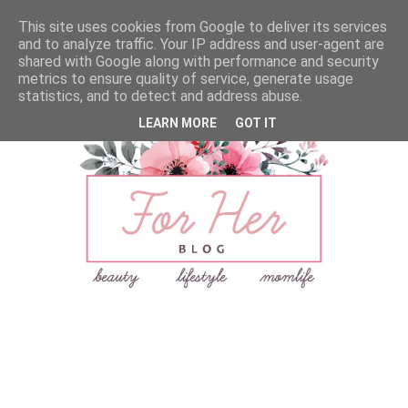
This site uses cookies from Google to deliver its services
and to analyze traffic. Your IP address and user-agent are
shared with Google along with performance and security
metrics to ensure quality of service, generate usage
statistics, and to detect and address abuse.
LEARN MORE
GOT IT