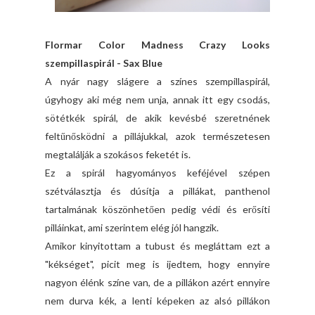
Flormar Color Madness Crazy Looks
szempillaspirál - Sax Blue
A nyár nagy slágere a színes szempillaspirál,
úgyhogy aki még nem unja, annak itt egy csodás,
sötétkék spirál, de akik kevésbé szeretnének
feltűnősködni a pillájukkal, azok természetesen
megtalálják a szokásos feketét is.
Ez a spirál hagyományos keféjével szépen
szétválasztja és dúsítja a pillákat, panthenol
tartalmának köszönhetően pedig védi és erősíti
pilláinkat, ami szerintem elég jól hangzik.
Amikor kinyitottam a tubust és megláttam ezt a
"kékséget", picit meg is ijedtem, hogy ennyire
nagyon élénk színe van, de a pillákon azért ennyire
nem durva kék, a lenti képeken az alsó pillákon