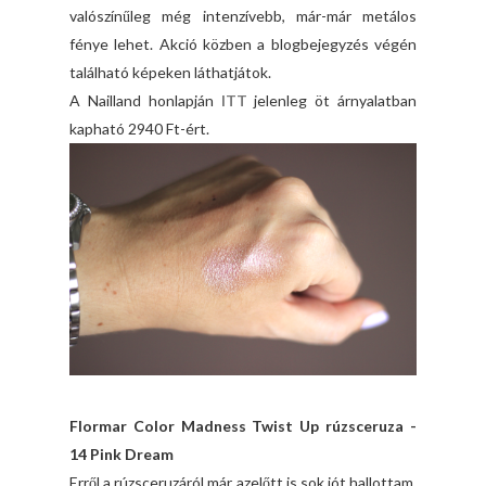
valószínűleg még intenzívebb, már-már metálos
fénye lehet. Akció közben a blogbejegyzés végén
található képeken láthatjátok.
A Nailland honlapján
ITT
jelenleg öt árnyalatban
kapható 2940 Ft-ért.
Flormar Color Madness Twist Up rúzsceruza -
14 Pink Dream
Erről a rúzsceruzáról már azelőtt is sok jót hallottam,