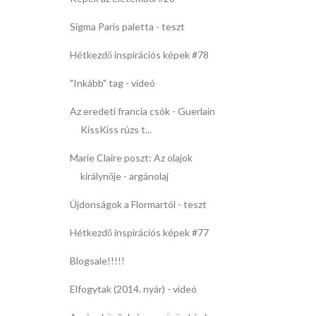
Sigma Paris paletta - teszt
Hétkezdő inspirációs képek #78
"Inkább" tag - videó
Az eredeti francia csók - Guerlain
KissKiss rúzs t...
Marie Claire poszt: Az olajok
királynője - argánolaj
Újdonságok a Flormartól - teszt
Hétkezdő inspirációs képek #77
Blogsale!!!!!
Elfogytak (2014. nyár) - videó