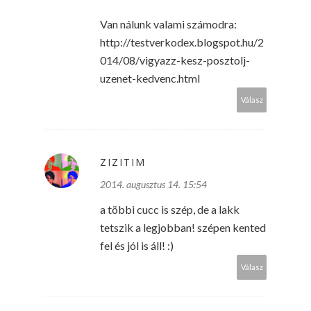
Van nálunk valami számodra:
http://testverkodex.blogspot.hu/2
014/08/vigyazz-kesz-posztolj-
uzenet-kedvenc.html
Válasz
ZIZITIM
2014. augusztus 14. 15:54
a többi cucc is szép, de a lakk
tetszik a legjobban! szépen kented
fel és jól is áll! :)
Válasz