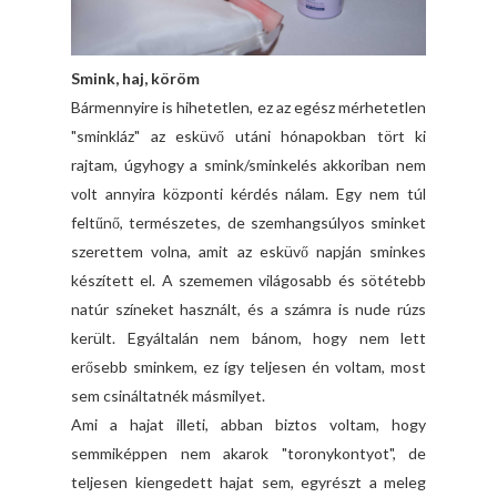
Smink, haj, köröm
Bármennyire is hihetetlen, ez az egész mérhetetlen
"sminkláz" az esküvő utáni hónapokban tört ki
rajtam, úgyhogy a smink/sminkelés akkoriban nem
volt annyira központi kérdés nálam. Egy nem túl
feltűnő, természetes, de szemhangsúlyos sminket
szerettem volna, amit az esküvő napján sminkes
készített el. A szememen világosabb és sötétebb
natúr színeket használt, és a számra is nude rúzs
került. Egyáltalán nem bánom, hogy nem lett
erősebb sminkem, ez így teljesen én voltam, most
sem csináltatnék másmilyet.
Ami a hajat illeti, abban biztos voltam, hogy
semmiképpen nem akarok "toronykontyot", de
teljesen kiengedett hajat sem, egyrészt a meleg