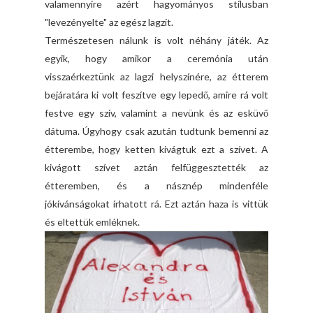
valamennyire azért hagyományos stílusban
"levezényelte" az egész lagzit.
Természetesen nálunk is volt néhány játék. Az
egyik, hogy amikor a ceremónia után
visszaérkeztünk az lagzi helyszínére, az étterem
bejáratára ki volt feszítve egy lepedő, amire rá volt
festve egy szív, valamint a nevünk és az esküvő
dátuma. Úgyhogy csak azután tudtunk bemenni az
étterembe, hogy ketten kivágtuk ezt a szívet. A
kivágott szívet aztán felfüggesztették az
étteremben, és a násznép mindenféle
jókívánságokat írhatott rá. Ezt aztán haza is vittük
és eltettük emléknek.