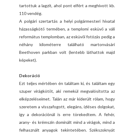
tartottuk a lagzit, ahol pont elfért a meghívott kb.
110 vendég.
A polgári szertartás a helyi polgármesteri hivatal
házasságkötő termében, a templomi esküvő a váli
református templomban, az esküvői fotózás pedig a
néhány kilométerre található martonvásári
Beethoven parkban volt (lentebb láthattok majd
képeket).
Dekoráció
Ezt teljes mértében én találtam ki, és találtam egy
szuper virágkötőt, aki remekül megvalósította az
elképzeléseimet. Talán az már kiderült rólam, hogy
szeretem a visszafogott, elegáns, ízléses dolgokat,
így a dekorációnál is erre törekedtem. A fehér,
arany- és krémszín dominált mind a virágok, mind a
felhasznált anyagok tekintetében. Székszoknyát