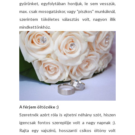
gyűrűnket, egyfolytában hordjuk, le sem vesszük,
max. csak mosogatáskor, vagy "piszkos" munkáknál,
szerintem tökéletes választás volt, nagyon illik
mindkettőnkhöz.
A férjem öltözéke :)
Szeretnék azért róla is ejtetni néhány szót, hiszen
igencsak fontos szereplője volt a nagy napnak ;).
Rajta egy vajszínű, hosszanti csíkos öltöny volt