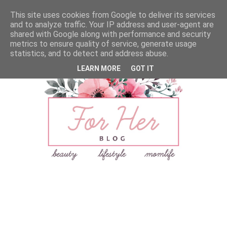
This site uses cookies from Google to deliver its services
and to analyze traffic. Your IP address and user-agent are
shared with Google along with performance and security
metrics to ensure quality of service, generate usage
statistics, and to detect and address abuse.
LEARN MORE
GOT IT