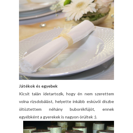
Játékok és egyebek
Kicsit talán idetartozik, hogy én nem szerettem
volna rizsdobálást, helyette inkább esküvői díszbe
öltöztettem néhány buborékfújót, ennek
egyébként a gyerekek is nagyon örültek :).