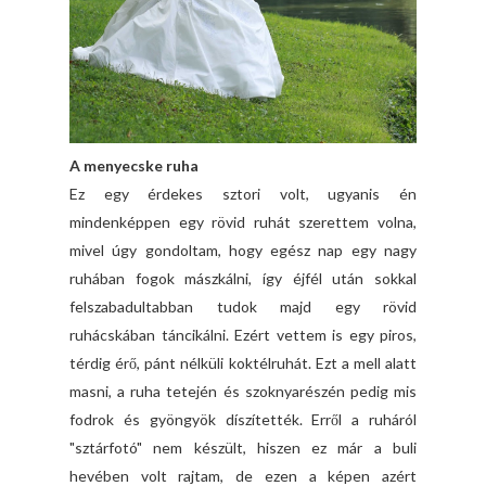
A menyecske ruha
Ez egy érdekes sztori volt, ugyanis én
mindenképpen egy rövid ruhát szerettem volna,
mivel úgy gondoltam, hogy egész nap egy nagy
ruhában fogok mászkálni, így éjfél után sokkal
felszabadultabban tudok majd egy rövid
ruhácskában táncikálni. Ezért vettem is egy piros,
térdig érő, pánt nélküli koktélruhát. Ezt a mell alatt
masni, a ruha tetején és szoknyarészén pedig mis
fodrok és gyöngyök díszítették. Erről a ruháról
"sztárfotó" nem készült, hiszen ez már a buli
hevében volt rajtam, de ezen a képen azért