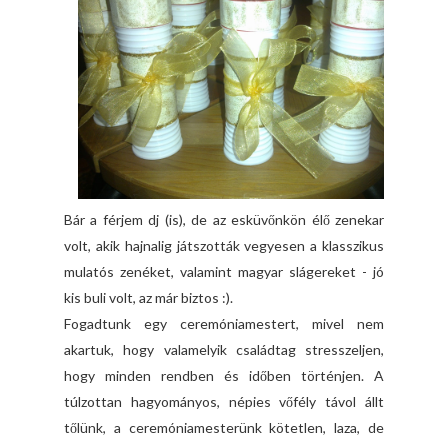
Bár a férjem dj (is), de az esküvőnkön élő zenekar
volt, akik hajnalig játszották vegyesen a klasszikus
mulatós zenéket, valamint magyar slágereket - jó
kis buli volt, az már biztos :).
Fogadtunk egy ceremóniamestert, mivel nem
akartuk, hogy valamelyik családtag stresszeljen,
hogy minden rendben és időben történjen. A
túlzottan hagyományos, népies vőfély távol állt
tőlünk, a ceremóniamesterünk kötetlen, laza, de