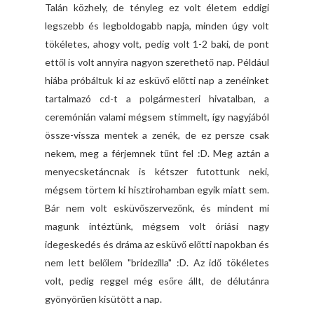
Talán közhely, de tényleg ez volt életem eddigi
legszebb és legboldogabb napja, minden úgy volt
tökéletes, ahogy volt, pedig volt 1-2 baki, de pont
ettől is volt annyira nagyon szerethető nap. Például
hiába próbáltuk ki az esküvő előtti nap a zenéinket
tartalmazó cd-t a polgármesteri hivatalban, a
ceremónián valami mégsem stimmelt, így nagyjából
össze-vissza mentek a zenék, de ez persze csak
nekem, meg a férjemnek tűnt fel :D. Meg aztán a
menyecsketáncnak is kétszer futottunk neki,
mégsem törtem ki hisztirohamban egyik miatt sem.
Bár nem volt esküvőszervezőnk, és mindent mi
magunk intéztünk, mégsem volt óriási nagy
idegeskedés és dráma az esküvő előtti napokban és
nem lett belőlem "bridezilla" :D. Az idő tökéletes
volt, pedig reggel még esőre állt, de délutánra
gyönyörűen kisütött a nap.