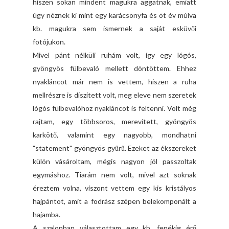
hiszen sokan mindent magukra aggatnak, emiatt
úgy néznek ki mint egy karácsonyfa és öt év múlva
kb. magukra sem ismernek a saját esküvői
fotójukon.
Mivel pánt nélküli ruhám volt, így egy lógós,
gyöngyös fülbevaló mellett döntöttem. Ehhez
nyakláncot már nem is vettem, hiszen a ruha
mellrészre is díszített volt, meg eleve nem szeretek
lógós fülbevalóhoz nyakláncot is feltenni. Volt még
rajtam, egy többsoros, merevített, gyöngyös
karkötő, valamint egy nagyobb, mondhatni
"statement" gyöngyös gyűrű. Ezeket az ékszereket
külön vásároltam, mégis nagyon jól passzoltak
egymáshoz. Tiarám nem volt, mivel azt soknak
éreztem volna, viszont vettem egy kis kristályos
hajpántot, amit a fodrász szépen belekomponált a
hajamba.
A szalonban választottam egy kb. fenékig érő