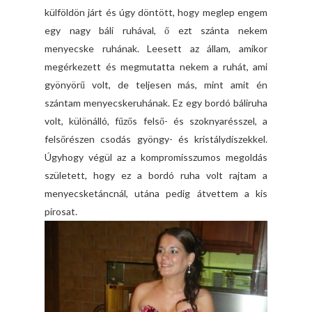
külföldön járt és úgy döntött, hogy meglep engem
egy nagy báli ruhával, ő ezt szánta nekem
menyecske ruhának. Leesett az állam, amikor
megérkezett és megmutatta nekem a ruhát, ami
gyönyörű volt, de teljesen más, mint amit én
szántam menyecskeruhának. Ez egy bordó báliruha
volt, különálló, fűzős felső- és szoknyarésszel, a
felsőrészen csodás gyöngy- és kristálydíszekkel.
Úgyhogy végül az a kompromisszumos megoldás
született, hogy ez a bordó ruha volt rajtam a
menyecsketáncnál, utána pedig átvettem a kis
pirosat.