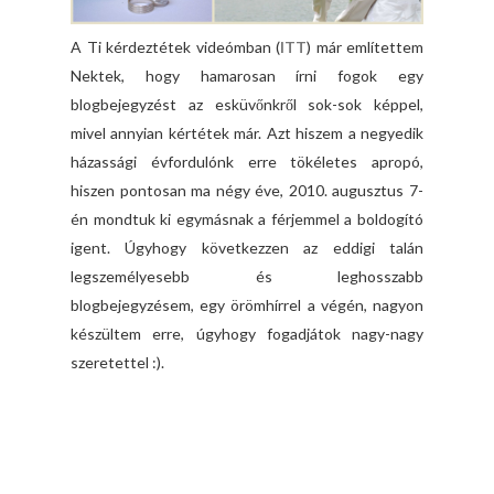
A Ti kérdeztétek videómban (
ITT
) már említettem
Nektek, hogy hamarosan írni fogok egy
blogbejegyzést az esküvőnkről sok-sok képpel,
mivel annyian kértétek már. Azt hiszem a negyedik
házassági évfordulónk erre tökéletes apropó,
hiszen pontosan ma négy éve, 2010. augusztus 7-
én mondtuk ki egymásnak a férjemmel a boldogító
igent. Úgyhogy következzen az eddigi talán
legszemélyesebb és leghosszabb
blogbejegyzésem, egy örömhírrel a végén, nagyon
készültem erre, úgyhogy fogadjátok nagy-nagy
szeretettel :).