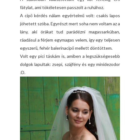
fátylat, ami tökéletesen passzolt a ruhához.
A cipő kérdés nálam egyértelmű volt: csakis lapos
jöhetett szóba. Egyrészt mert soha nem voltam az a
lány, aki órákat tud parádézni magassarkúban,
ráadásul a férjem egymagas velem, így egy teljesen
egyszerű, fehér balerinacipő mellett döntöttem.
Volt egy pici táskám is, amiben a legszükségesebb
dolgok lapultak: zsepi, szájfény és egy minidezodor
:D.