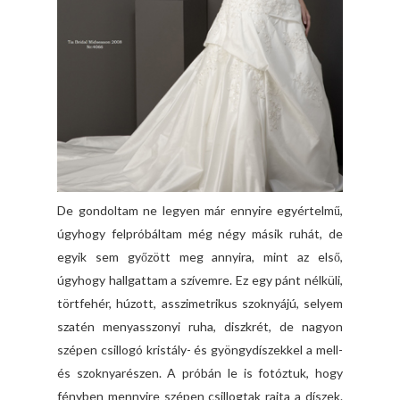
De gondoltam ne legyen már ennyire egyértelmű,
úgyhogy felpróbáltam még négy másik ruhát, de
egyik sem győzött meg annyira, mint az első,
úgyhogy hallgattam a szívemre. Ez egy pánt nélküli,
törtfehér, húzott, asszimetrikus szoknyájú, selyem
szatén menyasszonyi ruha, diszkrét, de nagyon
szépen csillogó kristály- és gyöngydíszekkel a mell-
és szoknyarészen. A próbán le is fotóztuk, hogy
fényben mennyire szépen csillogtak rajta a díszek.