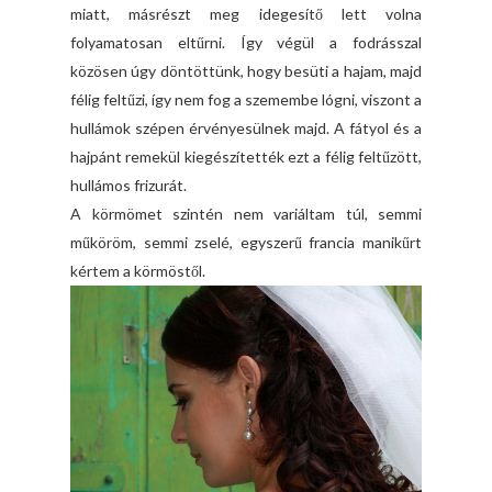
miatt, másrészt meg idegesítő lett volna
folyamatosan eltűrni. Így végül a fodrásszal
közösen úgy döntöttünk, hogy besüti a hajam, majd
félig feltűzi, így nem fog a szemembe lógni, viszont a
hullámok szépen érvényesülnek majd. A fátyol és a
hajpánt remekül kiegészítették ezt a félig feltűzött,
hullámos frizurát.
A körmömet szintén nem variáltam túl, semmi
műköröm, semmi zselé, egyszerű francia manikűrt
kértem a körmöstől.