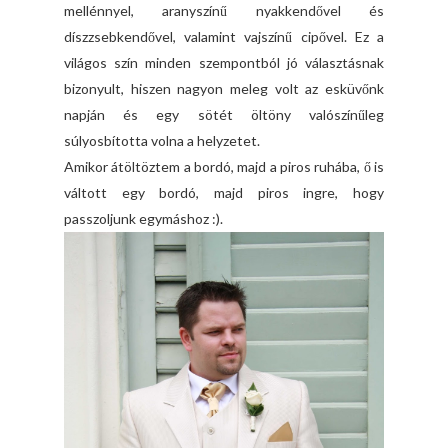
mellénnyel, aranyszínű nyakkendővel és
díszzsebkendővel, valamint vajszínű cipővel. Ez a
világos szín minden szempontból jó választásnak
bizonyult, hiszen nagyon meleg volt az esküvőnk
napján és egy sötét öltöny valószínűleg
súlyosbította volna a helyzetet.
Amikor átöltöztem a bordó, majd a piros ruhába, ő is
váltott egy bordó, majd piros ingre, hogy
passzoljunk egymáshoz :).