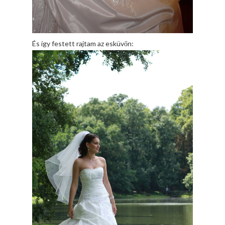
És így festett rajtam az esküvőn: