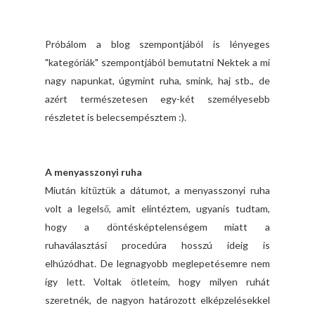
Próbálom a blog szempontjából is lényeges
"kategóriák" szempontjából bemutatni Nektek a mi
nagy napunkat, úgymint ruha, smink, haj stb., de
azért természetesen egy-két személyesebb
részletet is belecsempésztem :).
A menyasszonyi ruha
Miután kitűztük a dátumot, a menyasszonyi ruha
volt a legelső, amit elintéztem, ugyanis tudtam,
hogy a döntésképtelenségem miatt a
ruhaválasztási procedúra hosszú ideig is
elhúzódhat. De legnagyobb meglepetésemre nem
így lett. Voltak ötleteim, hogy milyen ruhát
szeretnék, de nagyon határozott elképzelésekkel