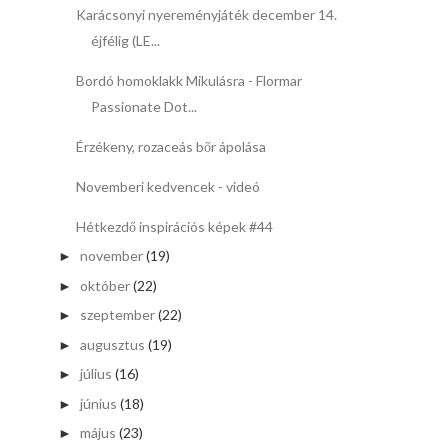
Karácsonyi nyereményjáték december 14.
éjfélig (LE...
Bordó homoklakk Mikulásra - Flormar
Passionate Dot...
Érzékeny, rozaceás bőr ápolása
Novemberi kedvencek - videó
Hétkezdő inspirációs képek #44
november
(19)
►
október
(22)
►
szeptember
(22)
►
augusztus
(19)
►
július
(16)
►
június
(18)
►
május
(23)
►