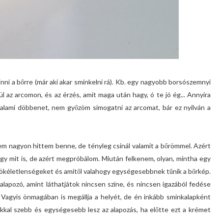
vinni a bőrre (már aki akar sminkelni rá). Kb. egy nagyobb borsószemnyi
rül az arcomon, és az érzés, amit maga után hagy, ó te jó ég... Annyira
valami döbbenet, nem győzöm simogatni az arcomat, bár ez nyilván a
nem nagyon hittem benne, de tényleg csinál valamit a bőrömmel. Azért
ogy mit is, de azért megpróbálom. Miután felkenem, olyan, mintha egy
 tökéletlenségeket és amitől valahogy egységesebbnek tűnik a bőrkép.
lapozó, amint láthatjátok nincsen színe, és nincsen igazából fedése
 Vagyis önmagában is megállja a helyét, de én inkább sminkalapként
okkal szebb és egységesebb lesz az alapozás, ha előtte ezt a krémet