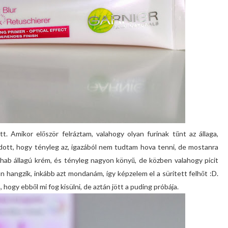
őtt. Amikor először felráztam, valahogy olyan furinak tűnt az állaga,
dott, hogy tényleg az, igazából nem tudtam hova tenni, de mostanra
hab állagú krém, és tényleg nagyon könyű, de közben valahogy picit
án hangzik, inkább azt mondanám, így képzelem el a sürített felhőt :D.
ogy ebből mi fog kisülni, de aztán jött a puding próbája.