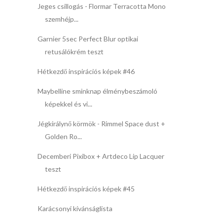
Jeges csillogás - Flormar Terracotta Mono
szemhéjp...
Garnier 5sec Perfect Blur optikai
retusálókrém teszt
Hétkezdő inspirációs képek #46
Maybelline sminknap élménybeszámoló
képekkel és vi...
Jégkirálynő körmök - Rimmel Space dust +
Golden Ro...
Decemberi Pixibox + Artdeco Lip Lacquer
teszt
Hétkezdő inspirációs képek #45
Karácsonyi kívánságlista