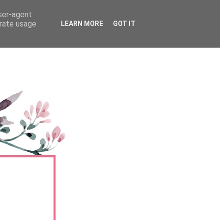
user-agent
erate usage
LEARN MORE
GOT IT