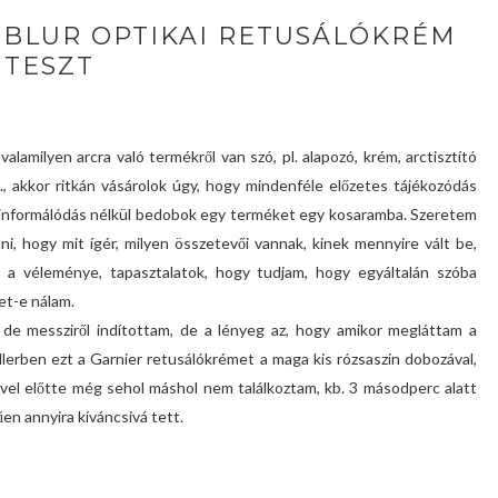
 BLUR OPTIKAI RETUSÁLÓKRÉM
TESZT
valamilyen arcra való termékről van szó, pl. alapozó, krém, arctisztító
., akkor ritkán vásárolok úgy, hogy mindenféle előzetes tájékozódás
informálódás nélkül bedobok egy terméket egy kosaramba. Szeretem
ni, hogy mit ígér, milyen összetevői vannak, kinek mennyire vált be,
 a véleménye, tapasztalatok, hogy tudjam, hogy egyáltalán szóba
et-e nálam.
de messziről indítottam, de a lényeg az, hogy amikor megláttam a
lerben ezt a Garnier retusálókrémet a maga kis rózsaszín dobozával,
vel előtte még sehol máshol nem találkoztam, kb. 3 másodperc alatt
en annyira kíváncsivá tett.
!