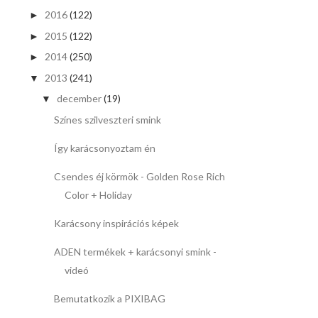
2016
(122)
►
2015
(122)
►
2014
(250)
►
2013
(241)
▼
december
(19)
▼
Színes szilveszteri smink
Így karácsonyoztam én
Csendes éj körmök - Golden Rose Rich
Color + Holiday
Karácsony inspirációs képek
ADEN termékek + karácsonyi smink -
videó
Bemutatkozik a PIXIBAG