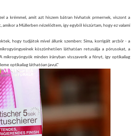
l a krémmel, amit azt hiszem bátran hívhatok prmernek, viszont a
amikor a Müllerben nézelődtem, így egyből kiszúrtam, hogy ez valami
tek, hogy tudjátok mivel állunk szemben: Sima, korrigált arcbőr - a
mikrogyöngyeinek köszönhetően láthatóan retusálja a pórusokat, a
 A mikrogyöngyök minden irányban visszaverik a fényt, így optikailag
eme optikailag láthatóan javul."