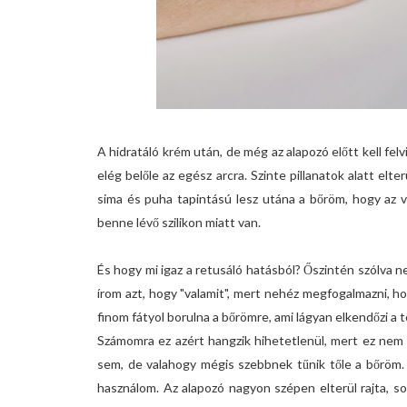
A hidratáló krém után, de még az alapozó előtt kell fel
elég belőle az egész arcra. Szinte pillanatok alatt elte
sima és puha tapintású lesz utána a bőröm, hogy az 
benne lévő szilikon miatt van.
És hogy mi igaz a retusáló hatásból? Őszintén szólva 
írom azt, hogy "valamit", mert nehéz megfogalmazni, h
finom fátyol borulna a bőrömre, ami lágyan elkendőzi a
Számomra ez azért hangzik hihetetlenül, mert ez nem a
sem, de valahogy mégis szebbnek tűnik tőle a bőröm.
használom. Az alapozó nagyon szépen elterül rajta, s