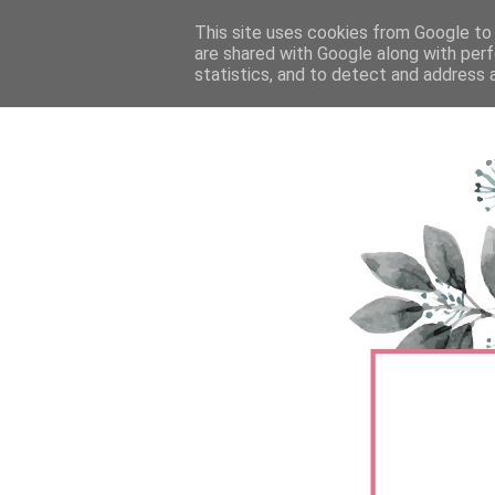
FŐOLDAL
This site uses cookies from Google to d
TERMÉKTESZTEK
BŐRÁPOLÁS
are shared with Google along with perf
statistics, and to detect and address 