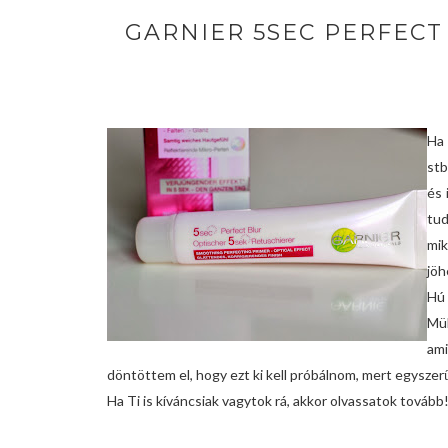
GARNIER 5SEC PERFECT
Ha 
stb
és 
tud
mik
jöh
Hú 
Mül
ami
döntöttem el, hogy ezt ki kell próbálnom, mert egyszerű
Ha Ti is kíváncsiak vagytok rá, akkor olvassatok tovább