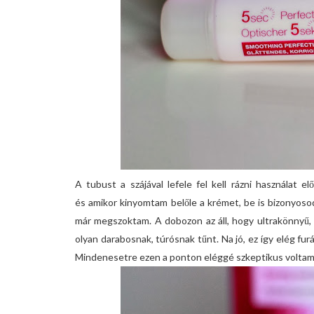
A tubust a szájával lefele fel kell rázni használat el
és amikor kinyomtam belőle a krémet, be is bizonyoso
már megszoktam. A dobozon az áll, hogy ultrakönnyű, 
olyan darabosnak, túrósnak tűnt. Na jó, ez így elég fur
Mindenesetre ezen a ponton eléggé szkeptikus voltam, h