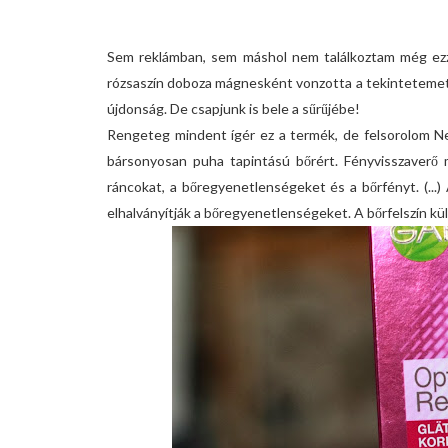
Sem reklámban, sem máshol nem találkoztam még ezze
rózsaszín doboza mágnesként vonzotta a tekintetemet, 
újdonság. De csapjunk is bele a sűrűjébe!
Rengeteg mindent ígér ez a termék, de felsorolom Nek
bársonyosan puha tapintású bőrért. Fényvisszaverő 
ráncokat, a bőregyenetlenségeket és a bőrfényt. (...)
elhalványítják a bőregyenetlenségeket. A bőrfelszín küll