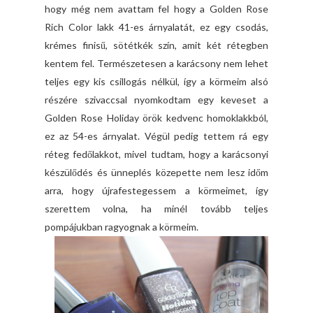
hogy még nem avattam fel hogy a Golden Rose
Rich Color lakk 41-es árnyalatát, ez egy csodás,
krémes finisű, sötétkék szín, amit két rétegben
kentem fel. Természetesen a karácsony nem lehet
teljes egy kis csillogás nélkül, így a körmeim alsó
részére szivaccsal nyomkodtam egy keveset a
Golden Rose Holiday örök kedvenc homoklakkból,
ez az 54-es árnyalat. Végül pedig tettem rá egy
réteg fedőlakkot, mivel tudtam, hogy a karácsonyi
készülődés és ünneplés közepette nem lesz időm
arra, hogy újrafestegessem a körmeimet, így
szerettem volna, ha minél tovább teljes
pompájukban ragyognak a körmeim.