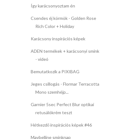
Így karácsonyoztam én
Csendes éj körmök - Golden Rose
Rich Color + Holiday
Karácsony inspirációs képek
ADEN termékek + karácsonyi smink
- videó
Bemutatkozik a PIXIBAG
Jeges csillogás - Flormar Terracotta
Mono szemhéjp...
Garnier 5sec Perfect Blur optikai
retusálókrém teszt
Hétkezdő inspirációs képek #46
Maybelline sminknap