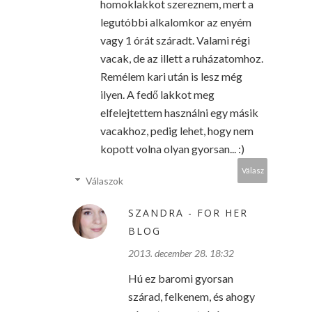
homoklakkot szereznem, mert a
legutóbbi alkalomkor az enyém
vagy 1 órát száradt. Valami régi
vacak, de az illett a ruházatomhoz.
Remélem kari után is lesz még
ilyen. A fedő lakkot meg
elfelejtettem használni egy másik
vacakhoz, pedig lehet, hogy nem
kopott volna olyan gyorsan... :)
Válasz
Válaszok
SZANDRA - FOR HER
BLOG
2013. december 28. 18:32
Hú ez baromi gyorsan
szárad, felkenem, és ahogy