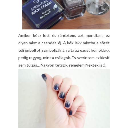
Amikor kész lett és ránéztem, azt mondtam, ez
olyan mint a csendes éj. A kék lakk mintha a sötét
téli égboltot szimbolizálná, rajta az ezüst homoklakk
pedig ragyog, mint a csillagok. És szerintem ez kicsit
sem túlzás... Nagyon tetszik, remélem Nektek is :).