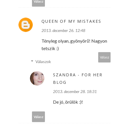
Válasz
QUEEN OF MY MISTAKES
2013. december 26. 12:48
Tényleg olyan, gyönyörű! Nagyon
tetszik :)
Válasz
Válaszok
SZANDRA - FOR HER
BLOG
2013. december 28. 18:31
De jó, örülök :)!
Válasz