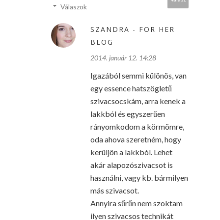
Válaszok
SZANDRA - FOR HER
BLOG
2014. január 12. 14:28
Igazából semmi különös, van
egy essence hatszögletű
szivacsocskám, arra kenek a
lakkból és egyszerűen
rányomkodom a körmömre,
oda ahova szeretném, hogy
kerüljön a lakkból. Lehet
akár alapozószivacsot is
használni, vagy kb. bármilyen
más szivacsot.
Annyira sűrűn nem szoktam
ilyen szivacsos technikát