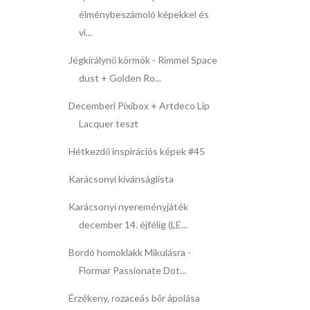
élménybeszámoló képekkel és
vi...
Jégkirálynő körmök - Rimmel Space
dust + Golden Ro...
Decemberi Pixibox + Artdeco Lip
Lacquer teszt
Hétkezdő inspirációs képek #45
Karácsonyi kívánságlista
Karácsonyi nyereményjáték
december 14. éjfélig (LE...
Bordó homoklakk Mikulásra -
Flormar Passionate Dot...
Érzékeny, rozaceás bőr ápolása