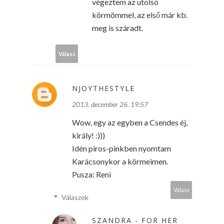
végeztem az utolsó
körmömmel, az első már kb.
meg is száradt.
Válasz
NJOYTHESTYLE
2013. december 26. 19:57
Wow, egy az egyben a Csendes éj,
király! :)))
Idén piros-pinkben nyomtam
Karácsonykor a körmeimen.
Pusza: Reni
Válasz
Válaszok
SZANDRA - FOR HER