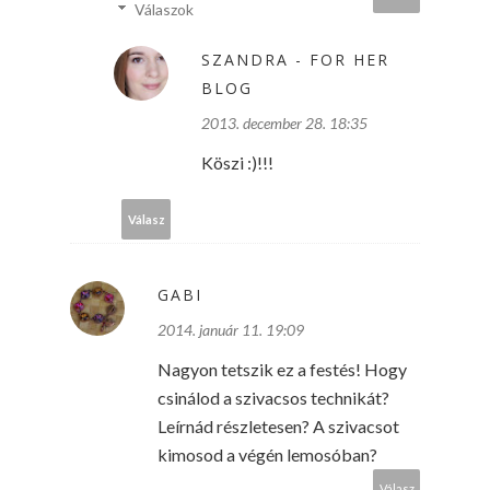
Válaszok
SZANDRA - FOR HER
BLOG
2013. december 28. 18:35
Köszi :)!!!
Válasz
GABI
2014. január 11. 19:09
Nagyon tetszik ez a festés! Hogy
csinálod a szivacsos technikát?
Leírnád részletesen? A szivacsot
kimosod a végén lemosóban?
Válasz