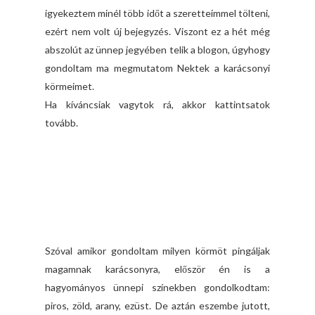
igyekeztem minél több időt a szeretteimmel tölteni,
ezért nem volt új bejegyzés. Viszont ez a hét még
abszolút az ünnep jegyében telik a blogon, úgyhogy
gondoltam ma megmutatom Nektek a karácsonyi
körmeimet.
Ha kíváncsiak vagytok rá, akkor kattintsatok
tovább.
Szóval amikor gondoltam milyen körmöt pingáljak
magamnak karácsonyra, először én is a
hagyományos ünnepi színekben gondolkodtam:
piros, zöld, arany, ezüst. De aztán eszembe jutott,