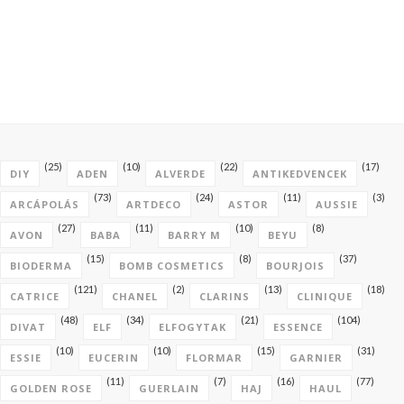
(25)
(10)
(22)
(17)
DIY
ADEN
ALVERDE
ANTIKEDVENCEK
(73)
(24)
(11)
(3)
ARCÁPOLÁS
ARTDECO
ASTOR
AUSSIE
(27)
(11)
(10)
(8)
AVON
BABA
BARRY M
BEYU
(15)
(8)
(37)
BIODERMA
BOMB COSMETICS
BOURJOIS
(121)
(2)
(13)
(18)
CATRICE
CHANEL
CLARINS
CLINIQUE
(48)
(34)
(21)
(104)
DIVAT
ELF
ELFOGYTAK
ESSENCE
(10)
(10)
(15)
(31)
ESSIE
EUCERIN
FLORMAR
GARNIER
(11)
(7)
(16)
(77)
GOLDEN ROSE
GUERLAIN
HAJ
HAUL