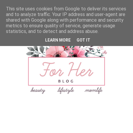
This site uses cookies from Google to deliver its services
and to analyze traffic. Your IP address and user-agent are
shared with Google along with performance and security
metrics to ensure quality of service, generate usage
statistics, and to detect and address abuse.
LEARN MORE
GOT IT