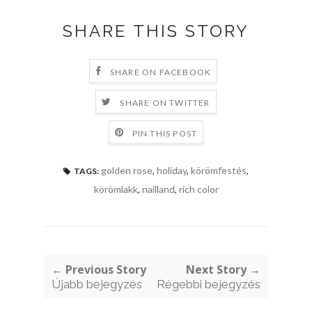
SHARE THIS STORY
SHARE ON FACEBOOK
SHARE ON TWITTER
PIN THIS POST
golden rose
,
holiday
,
körömfestés
,
TAGS:
körömlakk
,
nailland
,
rich color
← Previous Story
Next Story →
Újabb bejegyzés
Régebbi bejegyzés