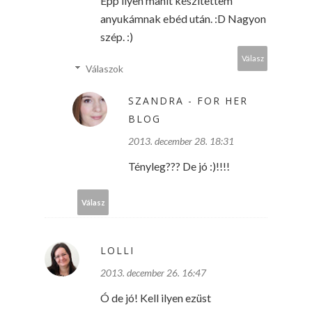
Épp ilyen manit készítettem
anyukámnak ebéd után. :D Nagyon
szép. :)
Válasz
Válaszok
SZANDRA - FOR HER
BLOG
2013. december 28. 18:31
Tényleg??? De jó :)!!!!
Válasz
LOLLI
2013. december 26. 16:47
Ó de jó! Kell ilyen ezüst