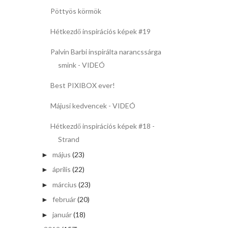
Pöttyös körmök
Hétkezdő inspirációs képek #19
Palvin Barbi inspirálta narancssárga
smink - VIDEÓ
Best PIXIBOX ever!
Májusi kedvencek - VIDEÓ
Hétkezdő inspirációs képek #18 -
Strand
május
(23)
►
április
(22)
►
március
(23)
►
február
(20)
►
január
(18)
►