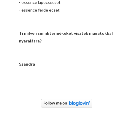
- essence lapocsecset
- essence ferde ecset
Ti milyen sminktermékeket visztek magatokkal
nyaralásra?
Szandra