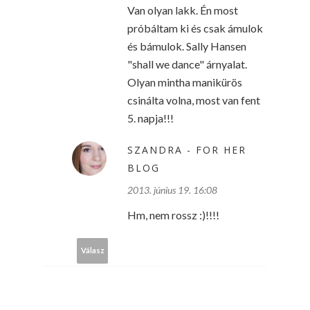
Van olyan lakk. Én most
próbáltam ki és csak ámulok
és bámulok. Sally Hansen
"shall we dance" árnyalat.
Olyan mintha manikürös
csinálta volna, most van fent
5. napja!!!
SZANDRA - FOR HER
BLOG
2013. június 19. 16:08
Hm, nem rossz :)!!!!
Válasz