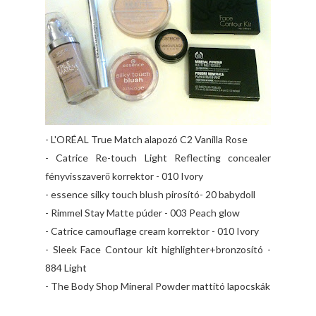
- L'ORÉAL True Match alapozó C2 Vanilla Rose
- Catrice Re-touch Light Reflecting concealer
fényvisszaverő korrektor - 010 Ivory
- essence silky touch blush pirosító- 20 babydoll
- Rimmel Stay Matte púder - 003 Peach glow
- Catrice camouflage cream korrektor - 010 Ivory
- Sleek Face Contour kit highlighter+bronzosító -
884 Light
- The Body Shop Mineral Powder mattító lapocskák