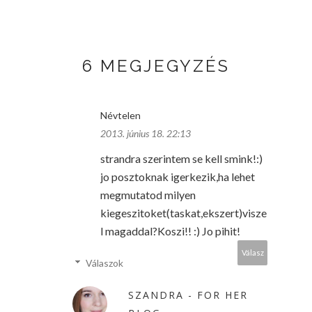
6 MEGJEGYZÉS
Névtelen
2013. június 18. 22:13
strandra szerintem se kell smink!:)
jo posztoknak igerkezik,ha lehet
megmutatod milyen
kiegeszitoket(taskat,ekszert)visze
l magaddal?Koszi!! :) Jo pihit!
Válasz
Válaszok
SZANDRA - FOR HER