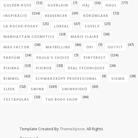
(11)
(7)
(16)
(77)
GOLDEN ROSE
GUERLAIN
HAJ
HAUL
(114)
(69)
(72)
INSPIRÁCIÓ
KEDVENCEK
KÖRÖMLAKK
(21)
(67)
(25)
LA ROCHE-POSAY
LOREAL
LOVELY
(10)
(34)
MANHATTAN COSMETICS
MARIE CLAIRE
(34)
(86)
(9)
(47)
MAX FACTOR
MAYBELLINE
OPI
OUTFIT
(14)
(5)
(114)
PARFÜM
PAULA'S CHOICE
PINTEREST
(10)
(30)
(24)
PIXIBAG
PIXIBOX
REAL TECHNIQUES
(62)
(8)
(28)
RIMMEL
SCHWARZKOPF PROFESSIONAL
SIGMA
(52)
(145)
(82)
SLEEK
SMINK
SMINKVIDEÓ
(33)
(84)
TESTÁPOLÁS
THE BODY SHOP
Template Created By
ThemeXpose
. All Rights