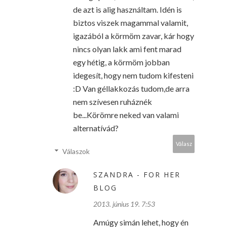
de azt is alig használtam. Idén is
biztos viszek magammal valamit,
igazából a körmöm zavar, kár hogy
nincs olyan lakk ami fent marad
egy hétig, a körmöm jobban
idegesít, hogy nem tudom kifesteni
:D Van géllakkozás tudom,de arra
nem szívesen ruháznék
be...Körömre neked van valami
alternatívád?
Válasz
Válaszok
SZANDRA - FOR HER
BLOG
2013. június 19. 7:53
Amúgy simán lehet, hogy én