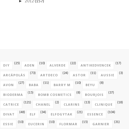
2012
(157)
►
(25)
(10)
(22)
(17)
DIY
ADEN
ALVERDE
ANTIKEDVENCEK
(73)
(24)
(11)
(3)
ARCÁPOLÁS
ARTDECO
ASTOR
AUSSIE
(27)
(11)
(10)
(8)
AVON
BABA
BARRY M
BEYU
(15)
(8)
(37)
BIODERMA
BOMB COSMETICS
BOURJOIS
(121)
(2)
(13)
(18)
CATRICE
CHANEL
CLARINS
CLINIQUE
(48)
(34)
(21)
(104)
DIVAT
ELF
ELFOGYTAK
ESSENCE
(10)
(10)
(15)
(31)
ESSIE
EUCERIN
FLORMAR
GARNIER