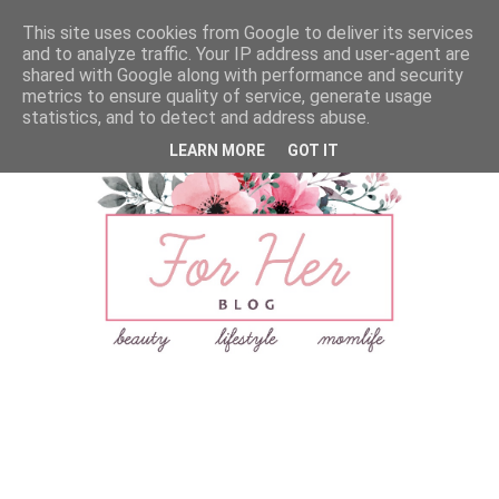
This site uses cookies from Google to deliver its services
and to analyze traffic. Your IP address and user-agent are
shared with Google along with performance and security
metrics to ensure quality of service, generate usage
statistics, and to detect and address abuse.
LEARN MORE
GOT IT