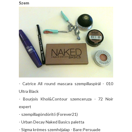
Szem
- Catrice All round mascara szempillaspirál - 010
Ultra Black
- Bourjois Khol&Contour szemceruza - 72 Noir
expert
- szempillagöndörítő (Forever21)
- Urban Decay Naked Basics paletta
- Sigma krémes szemhéjalap - Bare:Persuade