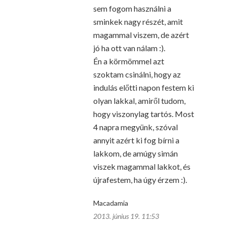
sem fogom használni a
sminkek nagy részét, amit
magammal viszem, de azért
jó ha ott van nálam :).
Én a körmömmel azt
szoktam csinálni, hogy az
indulás előtti napon festem ki
olyan lakkal, amiről tudom,
hogy viszonylag tartós. Most
4 napra megyünk, szóval
annyit azért ki fog bírni a
lakkom, de amúgy simán
viszek magammal lakkot, és
újrafestem, ha úgy érzem :).
Macadamia
2013. június 19. 11:53