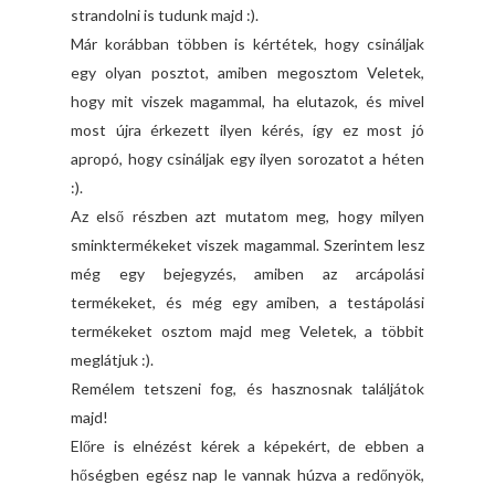
strandolni is tudunk majd :).
Már korábban többen is kértétek, hogy csináljak
egy olyan posztot, amiben megosztom Veletek,
hogy mit viszek magammal, ha elutazok, és mivel
most újra érkezett ilyen kérés, így ez most jó
apropó, hogy csináljak egy ilyen sorozatot a héten
:).
Az első részben azt mutatom meg, hogy milyen
sminktermékeket viszek magammal. Szerintem lesz
még egy bejegyzés, amiben az arcápolási
termékeket, és még egy amiben, a testápolási
termékeket osztom majd meg Veletek, a többit
meglátjuk :).
Remélem tetszeni fog, és hasznosnak találjátok
majd!
Előre is elnézést kérek a képekért, de ebben a
hőségben egész nap le vannak húzva a redőnyök,