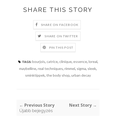
SHARE THIS STORY
SHARE ON FACEBOOK
SHARE ON TWITTER
PIN THIS POST
bourjois
,
catrice
,
clinique
,
essence
,
loreal
,
TAGS:
maybelline
,
real techniques
,
rimmel
,
sigma
,
sleek
,
sminktippek
,
the body shop
,
urban decay
← Previous Story
Next Story →
Újabb bejegyzés