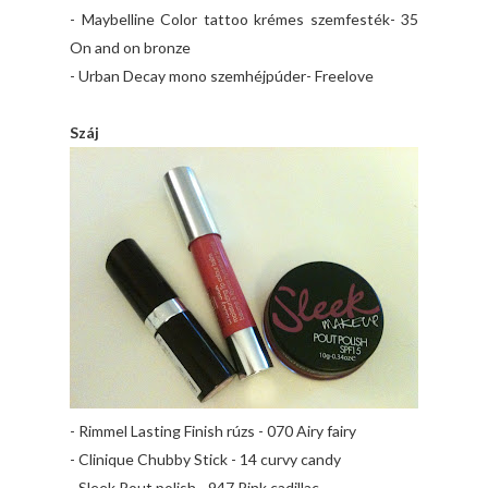
- Maybelline Color tattoo krémes szemfesték- 35
On and on bronze
- Urban Decay mono szemhéjpúder- Freelove
Száj
- Rimmel Lasting Finish rúzs - 070 Airy fairy
- Clinique Chubby Stick - 14 curvy candy
- Sleek Pout polish - 947 Pink cadillac