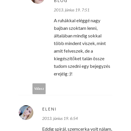
BLOG
2013. június 19. 7:51
A ruhákkal eléggé nagy
bajban szoktam lenni,
általában mindig sokkal
több mindent viszek, mint
amit felveszek, de a
kiegészítőket talán össze
tudom szedni egy bejegyzés
erejéig :)!
Válasz
ELENI
2013. június 19. 6:54
Eddig spirál, szemcerka volt nálam,