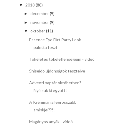
2018
(88)
▼
december
(9)
►
november
(9)
►
október
(11)
▼
Essence Eye Flirt Party Look
paletta teszt
Tökéletes tökéletlenségeim - videó
Shiseido újdonságok tesztelve
Adventi naptár októberben? -
Nyissuk ki együtt!
A Krémmánia legrosszabb
sminkjei??!!
Magányos anyák - videó