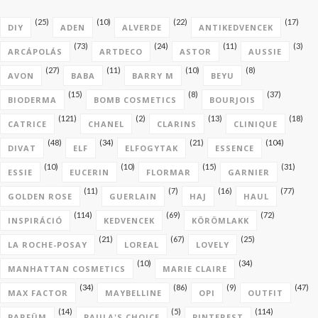
(25)
(10)
(22)
(17)
DIY
ADEN
ALVERDE
ANTIKEDVENCEK
(73)
(24)
(11)
(3)
ARCÁPOLÁS
ARTDECO
ASTOR
AUSSIE
(27)
(11)
(10)
(8)
AVON
BABA
BARRY M
BEYU
(15)
(8)
(37)
BIODERMA
BOMB COSMETICS
BOURJOIS
(121)
(2)
(13)
(18)
CATRICE
CHANEL
CLARINS
CLINIQUE
(48)
(34)
(21)
(104)
DIVAT
ELF
ELFOGYTAK
ESSENCE
(10)
(10)
(15)
(31)
ESSIE
EUCERIN
FLORMAR
GARNIER
(11)
(7)
(16)
(77)
GOLDEN ROSE
GUERLAIN
HAJ
HAUL
(114)
(69)
(72)
INSPIRÁCIÓ
KEDVENCEK
KÖRÖMLAKK
(21)
(67)
(25)
LA ROCHE-POSAY
LOREAL
LOVELY
(10)
(34)
MANHATTAN COSMETICS
MARIE CLAIRE
(34)
(86)
(9)
(47)
MAX FACTOR
MAYBELLINE
OPI
OUTFIT
(14)
(5)
(114)
PARFÜM
PAULA'S CHOICE
PINTEREST