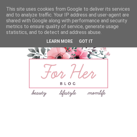
This site uses cookies from Google to deliver its services
and to analyze traffic. Your IP address and user-agent are
shared with Google along with performance and security
metrics to ensure quality of service, generate usage
statistics, and to detect and address abuse.
LEARN MORE
GOT IT