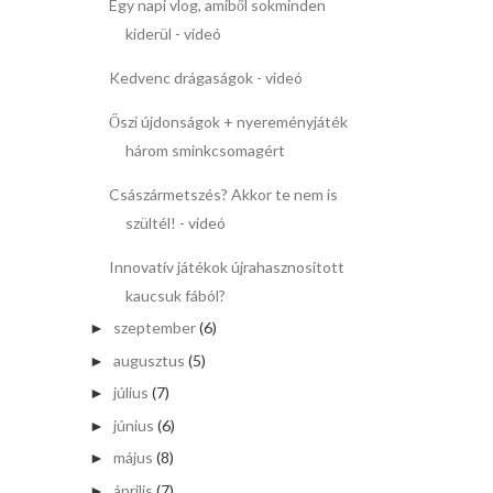
Egy napi vlog, amiből sokminden
kiderül - videó
Kedvenc drágaságok - videó
Őszi újdonságok + nyereményjáték
három sminkcsomagért
Császármetszés? Akkor te nem is
szültél! - videó
Innovatív játékok újrahasznosított
kaucsuk fából?
szeptember
(6)
►
augusztus
(5)
►
július
(7)
►
június
(6)
►
május
(8)
►
április
(7)
►