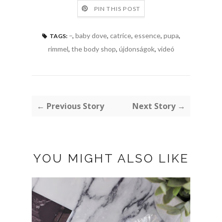
PIN THIS POST
–
,
baby dove
,
catrice
,
essence
,
pupa
,
TAGS:
rimmel
,
the body shop
,
újdonságok
,
videó
← Previous Story
Next Story →
YOU MIGHT ALSO LIKE