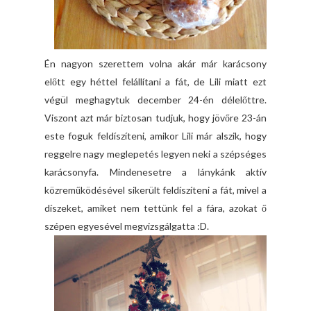
Én nagyon szerettem volna akár már karácsony
előtt egy héttel felállítani a fát, de Lili miatt ezt
végül meghagytuk december 24-én délelőttre.
Viszont azt már biztosan tudjuk, hogy jövőre 23-án
este foguk feldíszíteni, amikor Lili már alszik, hogy
reggelre nagy meglepetés legyen neki a szépséges
karácsonyfa. Mindenesetre a lánykánk aktív
közreműködésével sikerült feldíszíteni a fát, mivel a
díszeket, amiket nem tettünk fel a fára, azokat ő
szépen egyesével megvizsgálgatta :D.