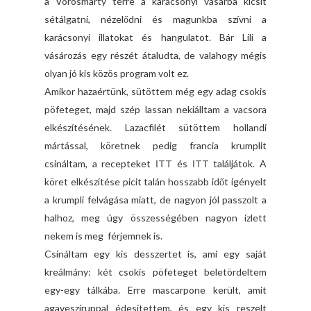
a Vörösmarty térre a karácsonyi vásárba kicsit
sétálgatni, nézelődni és magunkba szívni a
karácsonyi illatokat és hangulatot. Bár Lili a
vásározás egy részét átaludta, de valahogy mégis
olyan jó kis közös program volt ez.
Amikor hazaértünk, sütöttem még egy adag csokis
pöfeteget, majd szép lassan nekiálltam a vacsora
elkészítésének. Lazacfilét sütöttem hollandi
mártással, köretnek pedig francia krumplit
csináltam, a recepteket
ITT
és
ITT
találjátok. A
köret elkészítése picit talán hosszabb időt igényelt
a krumpli felvágása miatt, de nagyon jól passzolt a
halhoz, meg úgy összességében nagyon ízlett
nekem is meg férjemnek is.
Csináltam egy kis desszertet is, ami egy saját
kreálmány: két csokis pöfeteget beletördeltem
egy-egy tálkába. Erre mascarpone került, amit
agavesziruppal édesítettem, és egy kis reszelt