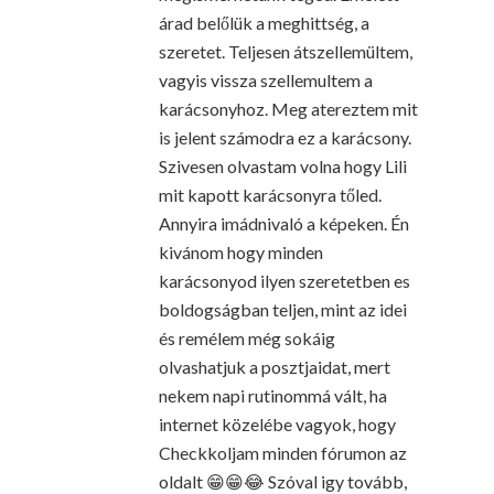
árad belőlük a meghittség, a
szeretet. Teljesen átszellemültem,
vagyis vissza szellemultem a
karácsonyhoz. Meg atereztem mit
is jelent számodra ez a karácsony.
Szivesen olvastam volna hogy Lili
mit kapott karácsonyra tőled.
Annyira imádnivaló a képeken. Én
kivánom hogy minden
karácsonyod ilyen szeretetben es
boldogságban teljen, mint az idei
és remélem még sokáig
olvashatjuk a posztjaidat, mert
nekem napi rutinommá vált, ha
internet közelébe vagyok, hogy
Checkkoljam minden fórumon az
oldalt 😁😁😂 Szóval igy tovább,