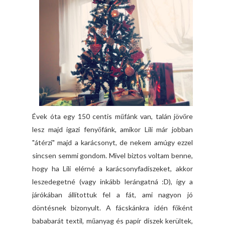
Évek óta egy 150 centis műfánk van, talán jövőre
lesz majd igazi fenyőfánk, amikor Lili már jobban
"átérzi" majd a karácsonyt, de nekem amúgy ezzel
sincsen semmi gondom. Mivel biztos voltam benne,
hogy ha Lili elérné a karácsonyfadíszeket, akkor
leszedegetné (vagy inkább lerángatná :D), így a
járókában állítottuk fel a fát, ami nagyon jó
döntésnek bizonyult. A fácskánkra idén főként
bababarát textil, műanyag és papír díszek kerültek,