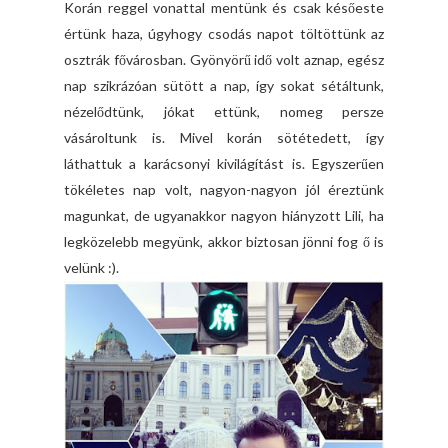
Korán reggel vonattal mentünk és csak későeste
értünk haza, úgyhogy csodás napot töltöttünk az
osztrák fővárosban. Gyönyörű idő volt aznap, egész
nap szikrázóan sütött a nap, így sokat sétáltunk,
nézelődtünk, jókat ettünk, nomeg persze
vásároltunk is. Mivel korán sötétedett, így
láthattuk a karácsonyi kivilágítást is. Egyszerűen
tökéletes nap volt, nagyon-nagyon jól éreztünk
magunkat, de ugyanakkor nagyon hiányzott Lili, ha
legközelebb megyünk, akkor biztosan jönni fog ő is
velünk :).