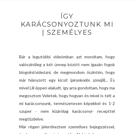
ÍGY
KARÁCSONYOZTUNK MI
| SZEMÉLYES
Bár a legutóbbi videómban azt mondtam, hogy
valószínűleg a két ünnep között nem igazán fogok
blogolni/videózni, de megmondom őszintén, hogy
már hiányzott egy kicsit (
pironkodós szmájli
)... És
mivel Lili éppen elaludt, így arra gondoltam, hogy ma
megosztom Veletek, hogy hogyan és mivel is telt a
mi karácsonyunk, természetesen képekkel és 1-2
szuper - nem kizárólag karácsonyi- recepttel
megtűzdelve.
Már régen jelentkeztem személyes bejegyzéssel,