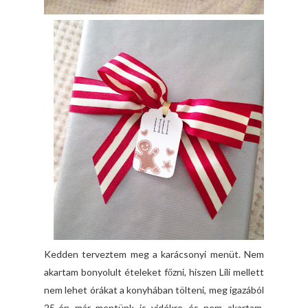
Kedden terveztem meg a karácsonyi menüt. Nem
akartam bonyolult ételeket főzni, hiszen Lili mellett
nem lehet órákat a konyhában tölteni, meg igazából
25-én már mentünk is vidékre és nem akartam,