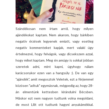
Szándékosan nem írtam arról, hogy milyen
ajándékokat kaptam. Nem akarom, hogy bárkiben
negatív érzések legyenek emiatt, vagy esetleg
negatív kommenteket kapjak, mert valaki úgy
értelmezné, hogy felvágok, vagy dicsekszem azzal,
hogy miket kaptam. Meg én amúgy is sokkal jobban
szeretek adni, mint kapni, úgyhogy nálam
karácsonykor ezen van a hangsúly :). De van egy
"ajándék", amit megosztok Veletek, ezt a férjemmel
közösen "adtuk" egymásnak, mégpedig az, hogy 28-
án elmentünk kettesben kirándulni Bécsben.
Máskor ezt nem nagyon tudtunk volna megoldani,
de most Lilit ott tudtunk hagyni anyukámékkal.