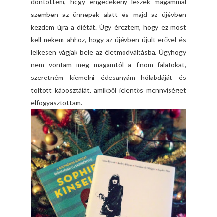
döntöttem, hogy engedékeny leszek magammal
szemben az ünnepek alatt és majd az újévben
kezdem újra a diétát. Úgy éreztem, hogy ez most
kell nekem ahhoz, hogy az újévben újult erővel és
lelkesen vágjak bele az életmódváltásba. Úgyhogy
nem vontam meg magamtól a finom falatokat,
szeretném kiemelni édesanyám hólabdáját és
töltött káposztáját, amikből jelentős mennyiséget
elfogyasztottam.