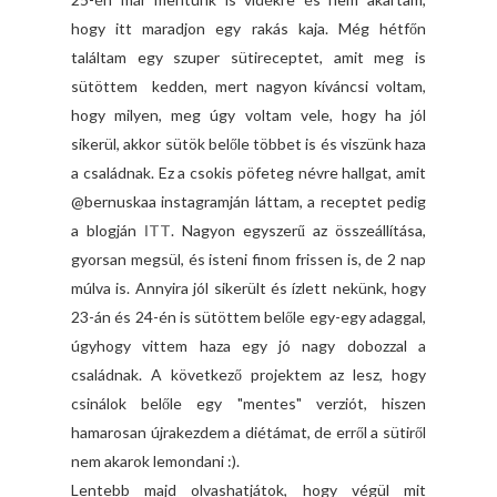
hogy itt maradjon egy rakás kaja. Még hétfőn
találtam egy szuper sütireceptet, amit meg is
sütöttem kedden, mert nagyon kíváncsi voltam,
hogy milyen, meg úgy voltam vele, hogy ha jól
sikerül, akkor sütök belőle többet is és viszünk haza
a családnak. Ez a csokis pöfeteg névre hallgat, amit
@bernuskaa instagramján láttam, a receptet pedig
a blogján
ITT
. Nagyon egyszerű az összeállítása,
gyorsan megsül, és isteni finom frissen is, de 2 nap
múlva is. Annyira jól sikerült és ízlett nekünk, hogy
23-án és 24-én is sütöttem belőle egy-egy adaggal,
úgyhogy vittem haza egy jó nagy dobozzal a
családnak. A következő projektem az lesz, hogy
csinálok belőle egy "mentes" verziót, hiszen
hamarosan újrakezdem a diétámat, de erről a sütiről
nem akarok lemondani :).
Lentebb majd olvashatjátok, hogy végül mit