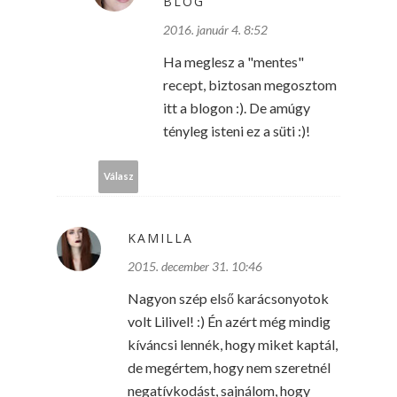
BLOG
2016. január 4. 8:52
Ha meglesz a "mentes"
recept, biztosan megosztom
itt a blogon :). De amúgy
tényleg isteni ez a süti :)!
Válasz
KAMILLA
2015. december 31. 10:46
Nagyon szép első karácsonyotok
volt Lilivel! :) Én azért még mindig
kíváncsi lennék, hogy miket kaptál,
de megértem, hogy nem szeretnél
negatívkodást, sajnálom, hogy