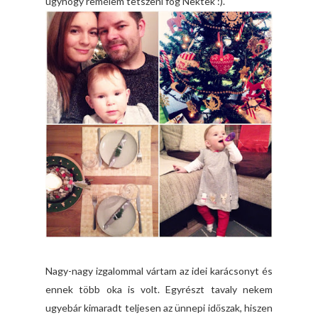
úgyhogy remélem tetszeni fog Nektek :).
Nagy-nagy izgalommal vártam az idei karácsonyt és
ennek több oka is volt. Egyrészt tavaly nekem
ugyebár kimaradt teljesen az ünnepi időszak, hiszen