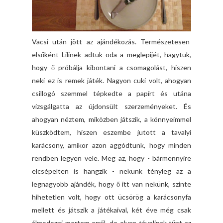
Vacsi után jött az ajándékozás. Természetesen
elsőként Lilinek adtuk oda a meglepijét, hagytuk,
hogy ő próbálja kibontani a csomagolást, hiszen
neki ez is remek játék. Nagyon cuki volt, ahogyan
csillogó szemmel tépkedte a papírt és utána
vizsgálgatta az újdonsült szerzeményeket. És
ahogyan néztem, miközben játszik, a könnyeimmel
küszködtem, hiszen eszembe jutott a tavalyi
karácsony, amikor azon aggódtunk, hogy minden
rendben legyen vele. Meg az, hogy - bármennyire
elcsépelten is hangzik - nekünk tényleg az a
legnagyobb ajándék, hogy ő itt van nekünk, szinte
hihetetlen volt, hogy ott ücsörög a karácsonyfa
mellett és játszik a játékaival, két éve még csak
álmodozni mertem erről, de olyan távolinak tűnt az