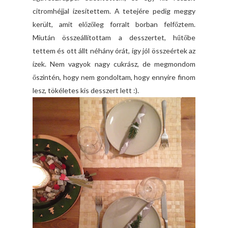
citromhéjjal ízesítettem. A tetejére pedig meggy
került, amit előzőleg forralt borban felfőztem.
Miután összeállítottam a desszertet, hűtőbe
tettem és ott állt néhány órát, így jól összeértek az
ízek. Nem vagyok nagy cukrász, de megmondom
őszintén, hogy nem gondoltam, hogy ennyire finom
lesz, tökéletes kis desszert lett :).