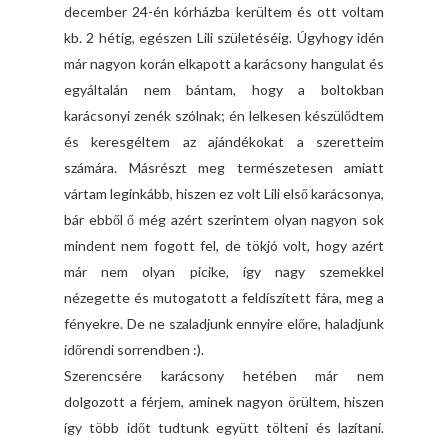
december 24-én kórházba kerültem és ott voltam
kb. 2 hétig, egészen Lili születéséig. Úgyhogy idén
már nagyon korán elkapott a karácsony hangulat és
egyáltalán nem bántam, hogy a boltokban
karácsonyi zenék szólnak; én lelkesen készülődtem
és keresgéltem az ajándékokat a szeretteim
számára. Másrészt meg természetesen amiatt
vártam leginkább, hiszen ez volt Lili első karácsonya,
bár ebből ő még azért szerintem olyan nagyon sok
mindent nem fogott fel, de tökjó volt, hogy azért
már nem olyan picike, így nagy szemekkel
nézegette és mutogatott a feldíszített fára, meg a
fényekre. De ne szaladjunk ennyire előre, haladjunk
időrendi sorrendben :).
Szerencsére karácsony hetében már nem
dolgozott a férjem, aminek nagyon örültem, hiszen
így több időt tudtunk együtt tölteni és lazítani.