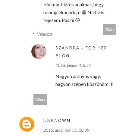
bár már biztos unalmas, hogy
mindig elmondom 😁 Na be is
fejezem. Puszii 😘
Válasz
Válaszok
SZANDRA - FOR HER
BLOG
2016. január 4. 8:51
Nagyon aranyos vagy,
nagyon szépen köszönöm :)!
Válasz
UNKNOWN
2015. december 31. 10:39