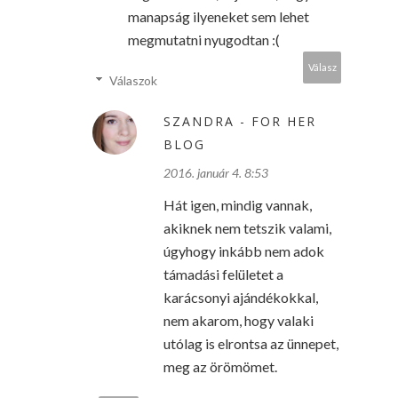
manapság ilyeneket sem lehet
megmutatni nyugodtan :(
Válasz
Válaszok
SZANDRA - FOR HER
BLOG
2016. január 4. 8:53
Hát igen, mindig vannak,
akiknek nem tetszik valami,
úgyhogy inkább nem adok
támadási felületet a
karácsonyi ajándékokkal,
nem akarom, hogy valaki
utólag is elrontsa az ünnepet,
meg az örömömet.