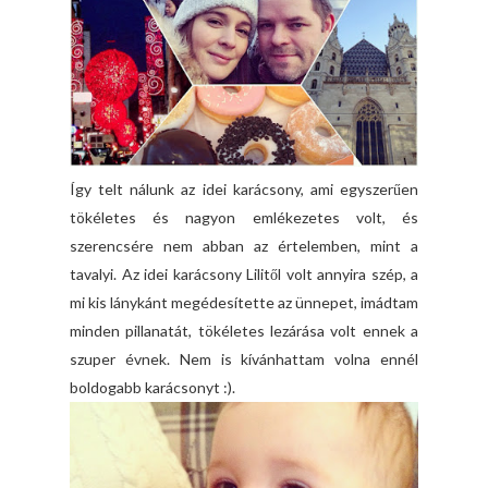
Így telt nálunk az idei karácsony, ami egyszerűen
tökéletes és nagyon emlékezetes volt, és
szerencsére nem abban az értelemben, mint a
tavalyi. Az idei karácsony Lilitől volt annyira szép, a
mi kis lánykánt megédesítette az ünnepet, imádtam
minden pillanatát, tökéletes lezárása volt ennek a
szuper évnek. Nem is kívánhattam volna ennél
boldogabb karácsonyt :).