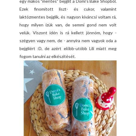
egy mákos "mentes" bejglit a Domi's Bake Shopból.
Ezek finomított liszt- és cukor, valamint
laktózmentes bejglik, és nagyon kíváncsi voltam rá,
hogy milyen ízük van, de semmi gond nem volt
velük. Viszont idén is rá kellett jönnöm, hogy -
szégyen vagy nem, de - annyira nem vagyok oda a
bejgliért :D, de azért előbb-utóbb Lili miatt meg
fogom tanulni az elkészítését.