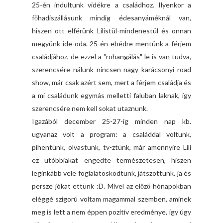
25-én indultunk vidékre a családhoz. Ilyenkor a
főhadiszállásunk mindig édesanyáméknál van,
hiszen ott elférünk Lilistül-mindenestül és onnan
megyünk ide-oda. 25-én ebédre mentünk a férjem
családjához, de ezzel a "rohangálás" le is van tudva,
szerencsére nálunk nincsen nagy karácsonyi road
show, már csak azért sem, mert a férjem családja és
a mi családunk egymás melletti faluban laknak, így
szerencsére nem kell sokat utaznunk.
Igazából december 25-27-ig minden nap kb.
ugyanaz volt a program: a családdal voltunk,
pihentünk, olvastunk, tv-ztünk, már amennyire Lili
ez utóbbiakat engedte természetesen, hiszen
leginkább vele foglalatoskodtunk, játszottunk, ja és
persze jókat ettünk :D. Mivel az előző hónapokban
eléggé szigorú voltam magammal szemben, aminek
meg is lett a nem éppen pozitív eredménye, így úgy