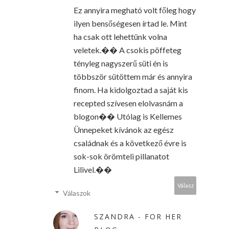
Ez annyira megható volt főleg hogy
ilyen bensőségesen írtad le. Mint
ha csak ott lehettünk volna
veletek.�� A csokis pöffeteg
tényleg nagyszerű süti én is
többször sütöttem már és annyira
finom. Ha kidolgoztad a saját kis
recepted szívesen elolvasnám a
blogon�� Utólag is Kellemes
Ünnepeket kívánok az egész
családnak és a következő évre is
sok-sok örömteli pillanatot
Lilivel.��
Válasz
Válaszok
SZANDRA - FOR HER