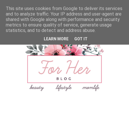
This site uses cookies from Google to deliver its services
and to analyze traffic. Your IP address and user-agent are
shared with Google along with performance and security
metrics to ensure quality of service, generate usage
statistics, and to detect and address abuse.
LEARN MORE
GOT IT