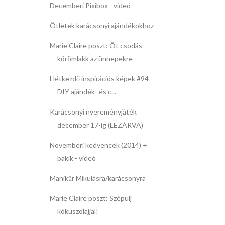
Decemberi Pixibox - videó
Ötletek karácsonyi ajándékokhoz
Marie Claire poszt: Öt csodás
körömlakk az ünnepekre
Hétkezdő inspirációs képek #94 -
DIY ajándék- és c...
Karácsonyi nyereményjáték
december 17-ig (LEZÁRVA)
Novemberi kedvencek (2014) +
bakik - videó
Manikűr Mikulásra/karácsonyra
Marie Claire poszt: Szépülj
kókuszolajjal!