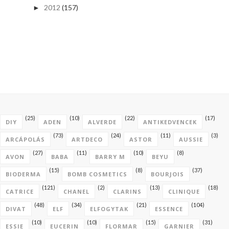
2012
(157)
►
(25)
(10)
(22)
(17)
DIY
ADEN
ALVERDE
ANTIKEDVENCEK
(73)
(24)
(11)
(3)
ARCÁPOLÁS
ARTDECO
ASTOR
AUSSIE
(27)
(11)
(10)
(8)
AVON
BABA
BARRY M
BEYU
(15)
(8)
(37)
BIODERMA
BOMB COSMETICS
BOURJOIS
(121)
(2)
(13)
(18)
CATRICE
CHANEL
CLARINS
CLINIQUE
(48)
(34)
(21)
(104)
DIVAT
ELF
ELFOGYTAK
ESSENCE
(10)
(10)
(15)
(31)
ESSIE
EUCERIN
FLORMAR
GARNIER