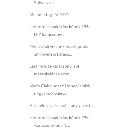
Szilveszter
Me time tag - VIDEÓ
Hétkezdő inspirációs képek #96 -
DIY karácsonyfa
"Készülődj velem" - beszélgetős
sminkvideó: karács...
Last minute karácsonyi süti -
mézeskalács keksz
Marie Claire poszt: Ünnepi smink
négy hozzávalóval
A tökéletes kis karácsonyi paletta
Hétkezdő inspirációs képek #95-
Karácsonyi outfit,...