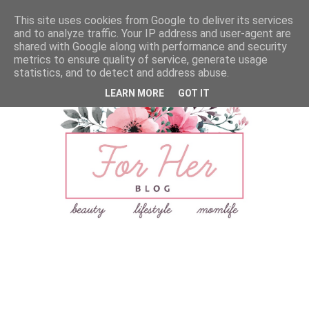
This site uses cookies from Google to deliver its services
and to analyze traffic. Your IP address and user-agent are
shared with Google along with performance and security
metrics to ensure quality of service, generate usage
statistics, and to detect and address abuse.
LEARN MORE
GOT IT