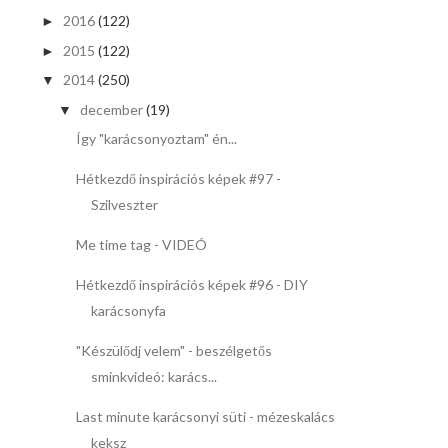
2016
(122)
►
2015
(122)
►
2014
(250)
▼
december
(19)
▼
Így "karácsonyoztam" én...
Hétkezdő inspirációs képek #97 -
Szilveszter
Me time tag - VIDEÓ
Hétkezdő inspirációs képek #96 - DIY
karácsonyfa
"Készülődj velem" - beszélgetős
sminkvideó: karács...
Last minute karácsonyi süti - mézeskalács
keksz