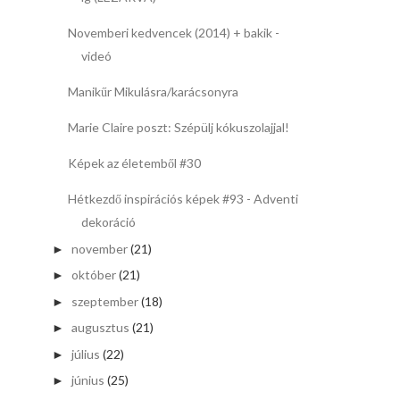
Novemberi kedvencek (2014) + bakik -
videó
Manikűr Mikulásra/karácsonyra
Marie Claire poszt: Szépülj kókuszolajjal!
Képek az életemből #30
Hétkezdő inspirációs képek #93 - Adventi
dekoráció
november
(21)
►
október
(21)
►
szeptember
(18)
►
augusztus
(21)
►
július
(22)
►
június
(25)
►