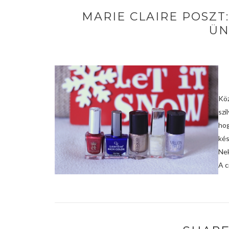
MARIE CLAIRE POSZT
ÜN
Kö
szi
hog
kés
Nek
A c