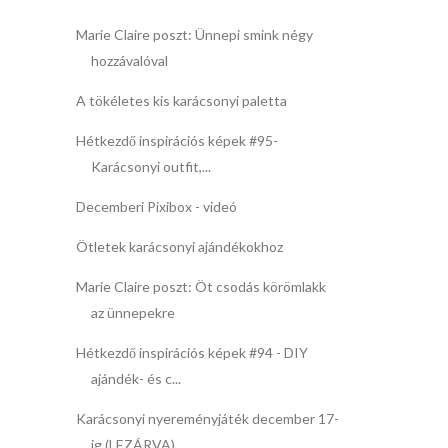
Marie Claire poszt: Ünnepi smink négy
hozzávalóval
A tökéletes kis karácsonyi paletta
Hétkezdő inspirációs képek #95-
Karácsonyi outfit,...
Decemberi Pixibox - videó
Ötletek karácsonyi ajándékokhoz
Marie Claire poszt: Öt csodás körömlakk
az ünnepekre
Hétkezdő inspirációs képek #94 - DIY
ajándék- és c...
Karácsonyi nyereményjáték december 17-
ig (LEZÁRVA)