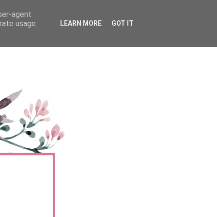
user-agent
erate usage
LEARN MORE
GOT IT