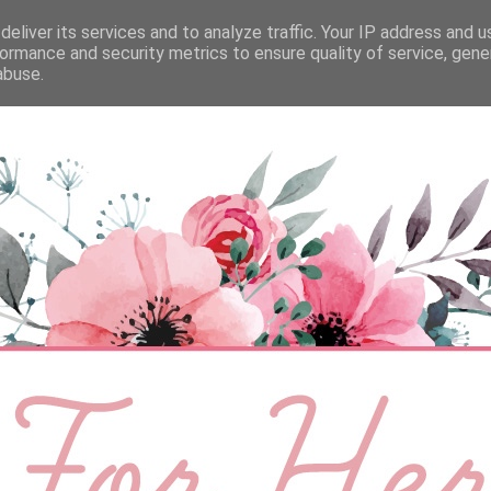
eliver its services and to analyze traffic. Your IP address and 
ÉLETMÓD
BABA
SZEMÉLYES
VIDEÓ
ormance and security metrics to ensure quality of service, gen
abuse.