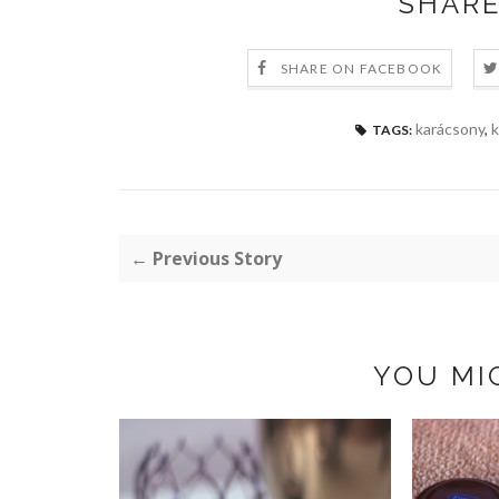
SHARE
SHARE ON FACEBOOK
karácsony
,
k
TAGS:
← Previous Story
YOU MI