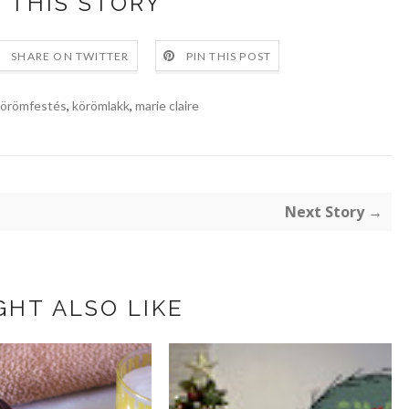
 THIS STORY
SHARE ON TWITTER
PIN THIS POST
örömfestés
,
körömlakk
,
marie claire
Next Story →
GHT ALSO LIKE