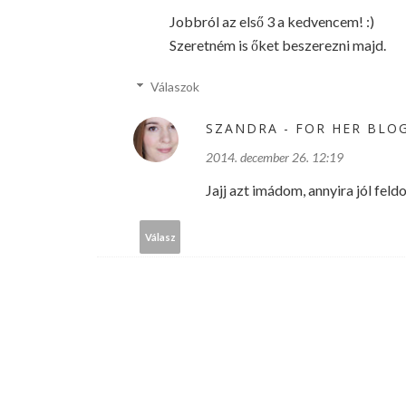
Jobbról az első 3 a kedvencem! :)
Szeretném is őket beszerezni majd.
Válaszok
SZANDRA - FOR HER BLO
2014. december 26. 12:19
Jajj azt imádom, annyira jól feld
Válasz