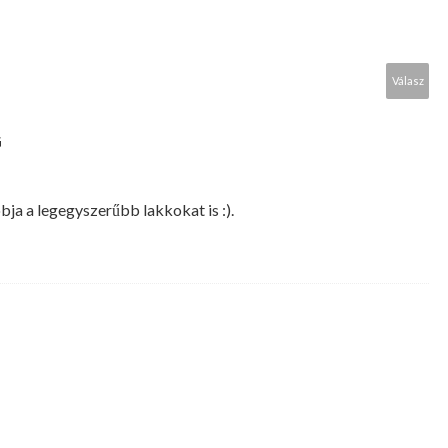
Válasz
G
obja a legegyszerűbb lakkokat is :).