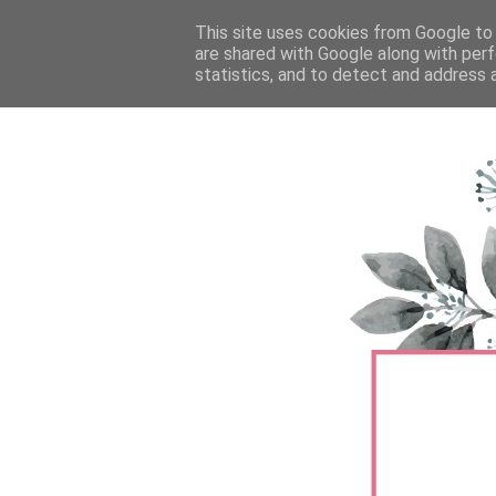
FŐOLDAL
This site uses cookies from Google to d
TERMÉKTESZTEK
BŐRÁPOLÁS
are shared with Google along with perf
statistics, and to detect and address 