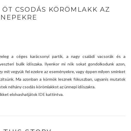
: ÖT CSODÁS KÖRÖMLAKK AZ
NEPEKRE
zeleg a céges karácsonyi partik, a nagy családi vacsorák és a
lveszteri bulik időszaka. Ilyenkor mi nők sokat gondolkodunk azon,
y mit vegyük fel ezekre az eseményekre, vagy éppen milyen sminket
zítsünk. Ma azonban a körmök lesznek fókuszban, ugyanis mutatok
tek néhány csodás körömlakkot az ünnepi időszakra.
ikket elolvashatjátok
IDE
kattintva.