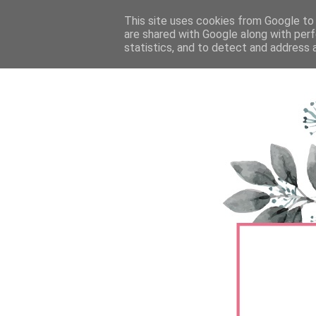
FŐOLDAL
This site uses cookies from Google to d
TERMÉKTESZTEK
BŐRÁPOLÁS
are shared with Google along with perf
statistics, and to detect and address 