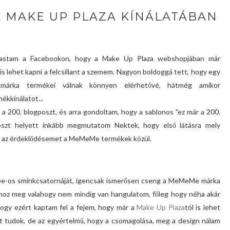
 MAKE UP PLAZA KÍNÁLATÁBAN
vastam a Facebookon, hogy a Make Up Plaza webshopjában már
lehet kapni a felcsillant a szemem. Nagyon boldoggá tett, hogy egy
nkmárka termékei válnak könnyen elérhetővé, hátmég amikor
ékkínálatot...
a 200. blogposzt, és arra gondoltam, hogy a sablonos "ez már a 200.
- poszt helyett inkább megmutatom Nektek, hogy első látásra mely
l az érdeklődésemet a MeMeMe termékek közül.
e-os sminkcsatornáját, igencsak ismerősen cseng a MeMeMe márka
ahhoz meg valahogy nem mindig van hangulatom, főleg hogy néha akár
hogy ezért kaptam fel a fejem, hogy már a
Make Up Plaza
tól is lehet
et tudok, de az egyértelmű, hogy a csomagolása, meg a design nálam