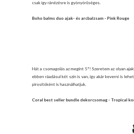
csak így ránézésre is gyönyörűséges.
Boho balms duo ajak- és arcbalzsam - Pink Rouge
Hát a csomagolás az megint 5*! Szeretem az olyan ajakb
ebben ráadásul két szín is van, így akár keverni is leh
pirosítóként is használhatjuk.
Coral best seller bundle dekorcsomag - Tropical kor