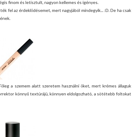
égis finom és letisztult, nagyon kellemes és igényes.
tték fel az érdeklődésemet, mert nagyjából mindegyik... :D. De ha csak
nének.
 Főleg a szemem alatt szeretem használni őket, mert krémes állaguk
orrektor könnyű textúrájú, könnyen eldolgozható, a sötétebb foltokat