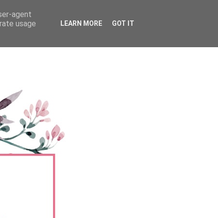
user-agent
erate usage
LEARN MORE
GOT IT