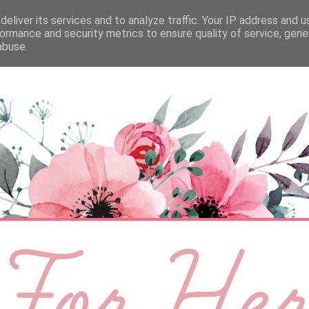
eliver its services and to analyze traffic. Your IP address and 
ÉLETMÓD
BABA
SZEMÉLYES
VIDEÓ
ormance and security metrics to ensure quality of service, gen
abuse.