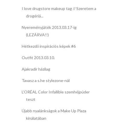
I love drugstore makeup tag // Szeretem a
drogériá...
Nyereményjáték 2013.03.17-ig
(LEZÁRVA!!)
Hétkezdő inspirációs képek #6
Outfit 2013.03.10.
Ajakradír házilag
Tavasz a s.he stylezone-nál
L'ORÉAL Color Infallible szemhéjpúder
teszt
Újabb nyalánkságok a Make Up Plaza
kínálatában