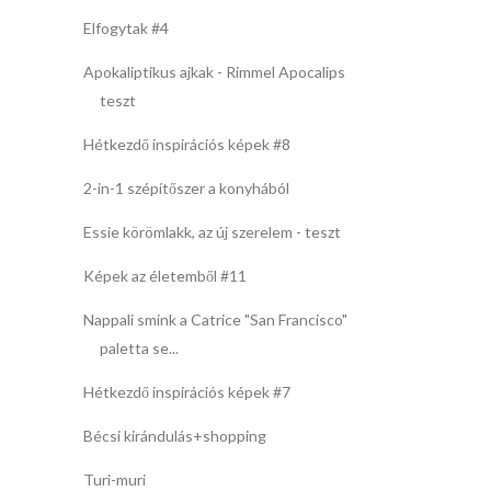
Elfogytak #4
Apokaliptikus ajkak - Rimmel Apocalips
teszt
Hétkezdő inspirációs képek #8
2-in-1 szépítőszer a konyhából
Essie körömlakk, az új szerelem - teszt
Képek az életemből #11
Nappali smink a Catrice "San Francisco"
paletta se...
Hétkezdő inspirációs képek #7
Bécsi kirándulás+shopping
Turi-muri