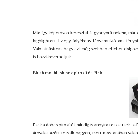
Már így képernyőn keresztül is gyönyörű nekem, már 
highlightert. Ez egy folyékony fényemulzió, ami fény
Valószínűsítem, hogy ezt még szebben el lehet dolgozni
is hozzákeverhetjük.
Blush me! blush box pirosító- Pink
Ezek a dobos pirosítók mindig is annyira tetszettek - a B
árnyalat azért tetszik nagyon, mert mostanában valaho