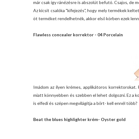
már csak így ránézésre is abszolút befutó. Csajos, de m
Az kicsit csalóka "kifejezés", hogy mely termékek kelte
öt terméket rendelhetnék, akkor első körben ezek len
Flawless concealer korrektor - 04 Porcelain
Imádom az ilyen krémes, applikátoros korrektorokat.
miatt könnyebben és szebben el lehet dolgozni. Ez a k
is elfedi és szépen megvilágítja a bőrt- kell ennél több?
Beat the blues
highlighter krém
- Oyster gold