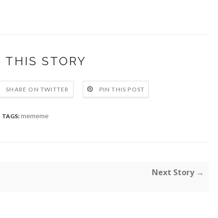
 THIS STORY
SHARE ON TWITTER
PIN THIS POST
mememe
TAGS:
Next Story →