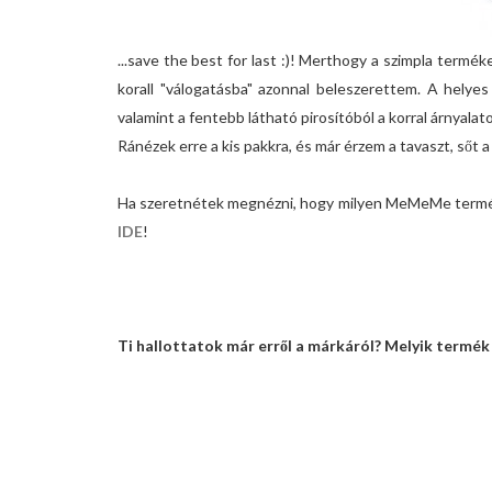
...save the best for last :)! Merthogy a szimpla termék
korall "válogatásba" azonnal beleszerettem. A helyes 
valamint a fentebb látható pirosítóból a korral árnyalato
Ránézek erre a kis pakkra, és már érzem a tavaszt, sőt a ny
Ha szeretnétek megnézni, hogy milyen MeMeMe terméke
IDE
!
Ti hallottatok már erről a márkáról? Melyik termék