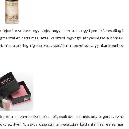
a fejembe vettem egy ideje, hogy szeretnék egy ilyen krémes állagú
pigmenteket tartalmaz, ezzel varázsol ragyogó fényességet a bőrnek.
, mint a por highlightereket, ráadásul alapozóhoz, vagy akár krémhez
enefitnek vannak ilyen pirosítói, csak az kicsit más árkategória... Ez az
gy az ilyen "piszkosrózsaszín" árnyalatokra kattantam rá, és ez már