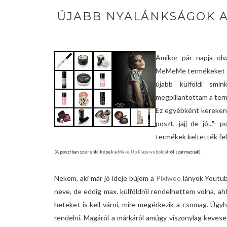
ÚJABB NYALÁNKSÁGOK A
Amikor pár napja ol
MeMeMe termékeket is 
újabb külföldi smi
megpillantottam a term
Ez egyébként kereken 
poszt, jajj de jó..."
termékek keltették fe
(A posztban szereplő képek a
Make Up Plaza weboldal
ról származnak).
Nekem, aki már jó ideje bújom a
Pixiwoo
lányok Youtub
neve, de eddig max. külföldről rendelhettem volna, 
heteket is kell várni, mire megérkezik a csomag. Úgy
rendelni. Magáról a márkáról amúgy viszonylag keves