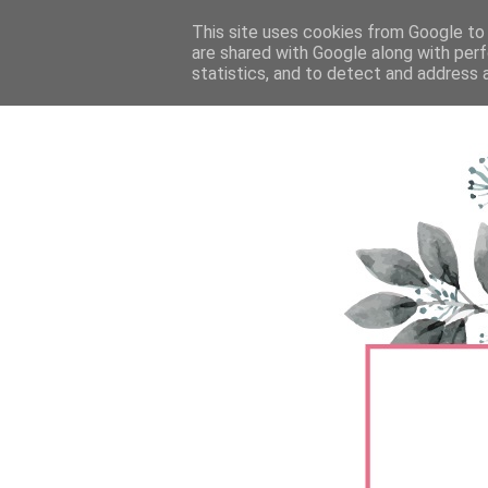
FŐOLDAL
This site uses cookies from Google to d
TERMÉKTESZTEK
BŐRÁPOLÁS
are shared with Google along with perf
statistics, and to detect and address 