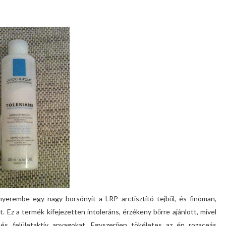
yerembe egy nagy borsónyit a LRP arctisztító tejből, és finoman,
 Ez a termék kifejezetten intoleráns, érzékeny bőrre ajánlott, mivel
 és felületaktív anyagokat. Egyszerűen tökéletes az én rozaceás