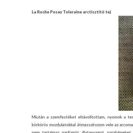
La Roche Posay Toleraine arctisztító tej
Miután a szemfestéket eltávolítottam, nyomok a ten
körkörös mozdulatokkal átmasszírozom vele az arcomat.
nem tartalmaz parfümöt, illatanyagot, parabéneket