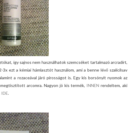
asztókat, így sajnos nem használhatok szemcséket tartalmazó arcradírt,
-3x ezt a kémiai hámlasztót használom, ami a benne lévő szalicilsav
alamint a rozaceával járó pirosságot is. Egy kis borsónyit nyomok az
 megtisztított arcomra. Nagyon jó kis termék,
INNEN
rendeltem, aki
n
IDE
.