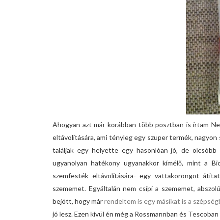
Ahogyan azt már korábban több posztban is írtam N
eltávolítására, ami tényleg egy szuper termék, nagyon
találjak egy helyette egy hasonlóan jó, de olcsóbb 
ugyanolyan hatékony ugyanakkor kímélő, mint a Biod
szemfesték eltávolítására- egy vattakorongot átita
szememet. Egyáltalán nem csípi a szememet, abszolút
bejött, hogy már
rendeltem is egy másikat is a szépségb
jó lesz. Ezen kívül én még a Rossmannban és Tescoban is