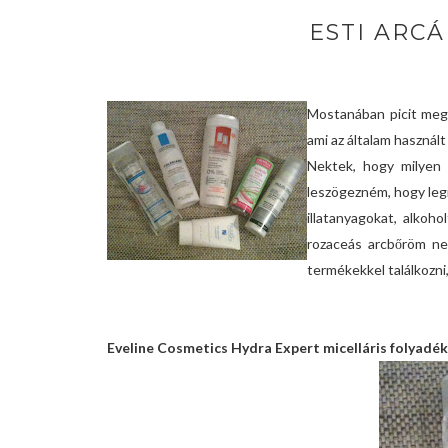
ESTI ARC
Mostanában picit megv
ami az általam használ
Nektek, hogy milyen 
leszögezném, hogy leg
illatanyagokat, alkoh
rozaceás arcbőröm nem 
termékekkel találkozni,
Eveline Cosmetics Hydra Expert micelláris folyadék