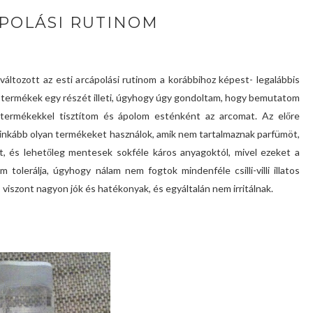
ÁPOLÁSI RUTINOM
áltozott az esti arcápolási rutinom a korábbihoz képest- legalábbis
t termékek egy részét illeti, úgyhogy úgy gondoltam, hogy bemutatom
termékekkel tisztítom és ápolom esténként az arcomat. Az előre
inkább olyan termékeket használok, amik nem tartalmaznak parfümöt,
olt, és lehetőleg mentesek sokféle káros anyagoktól, mivel ezeket a
tolerálja, úgyhogy nálam nem fogtok mindenféle csilli-villi illatos
 viszont nagyon jók és hatékonyak, és egyáltalán nem irritálnak.