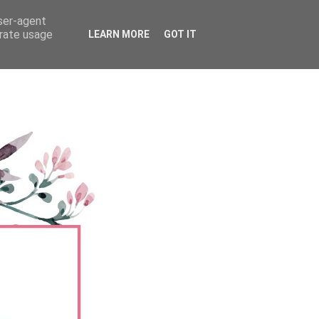
user-agent
erate usage
LEARN MORE
GOT IT