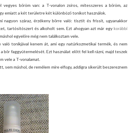
vel vegyes bőröm van: a T-vonalon zsíros, mitesszeres a bőröm, az
y emiatt a két területre két különböző tonikot használok.
 nagyon száraz, érzékeny bőrre való: tisztít és frissít, ugyanakkor
éket, tartósítószert és alkoholt sem. Ezt ahogyan azt már egy
korábbi
, máshol egyelőre még nem találkoztam vele.
e való tonikjával kenem át, ami egy natúrkozmetikai termék, és nem
a bőr faggyútermelését. Ezt használat előtt fel kell rázni, majd teszek
öm vele a T-vonalamat.
t, sem máshol, de remélem mire elfogy, addigra sikerült beszereznem