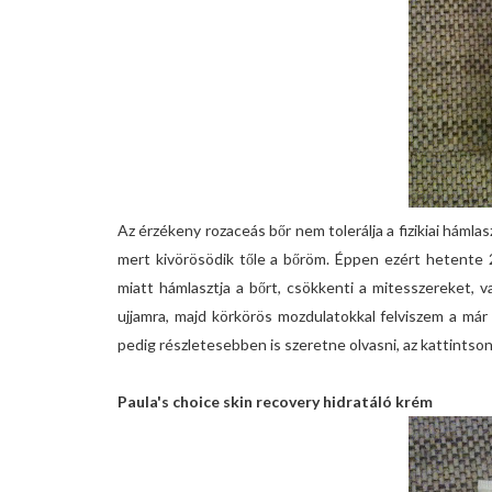
Az érzékeny rozaceás bőr nem tolerálja a fizikiai háml
mert kivörösödik tőle a bőröm. Éppen ezért hetente 2
miatt hámlasztja a bőrt, csökkenti a mitesszereket, v
ujjamra, majd körkörös mozdulatokkal felviszem a már
pedig részletesebben is szeretne olvasni, az kattintso
Paula's choice skin recovery hidratáló krém