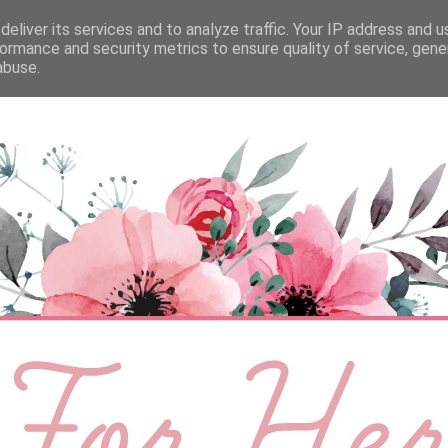
eliver its services and to analyze traffic. Your IP address and 
ÉLETMÓD
BABA
SZEMÉLYES
VIDEÓ
ormance and security metrics to ensure quality of service, gen
abuse.