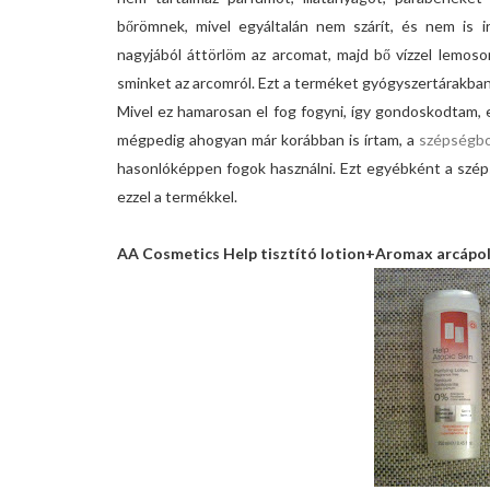
bőrömnek, mivel egyáltalán nem szárít, és nem is i
nagyjából áttörlöm az arcomat, majd bő vízzel lemoso
sminket az arcomról. Ezt a terméket gyógyszertárakban
Mivel ez hamarosan el fog fogyni, így gondoskodtam, e
mégpedig ahogyan már korábban is írtam, a
szépségbol
hasonlóképpen fogok használni. Ezt egyébként a szép
ezzel a termékkel.
AA Cosmetics Help tisztító lotion+Aromax arcápol