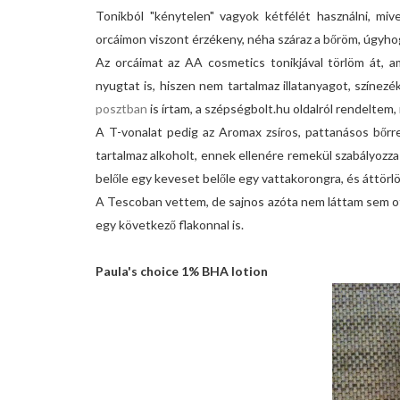
Tonikból "kénytelen" vagyok kétfélét használni, mi
orcáimon viszont érzékeny, néha száraz a bőröm, úgyhog
Az orcáimat az AA cosmetics tonikjával törlöm át, ami
nyugtat is, hiszen nem tartalmaz illatanyagot, színez
posztban
is írtam, a szépségbolt.hu oldalról rendeltem
A T-vonalat pedig az Aromax zsíros, pattanásos bőrr
tartalmaz alkoholt, ennek ellenére remekül szabályozza 
belőle egy keveset belőle egy vattakorongra, és áttörl
A Tescoban vettem, de sajnos azóta nem láttam sem ot
egy következő flakonnal is.
Paula's choice 1% BHA lotion