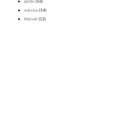
április
(16)
►
március
(14)
►
február
(12)
►