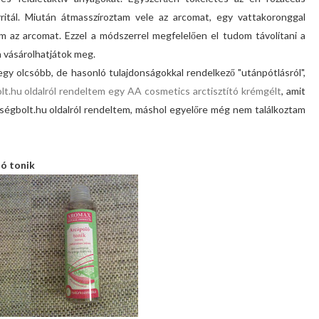
rritál. Miután átmasszíroztam vele az arcomat, egy vattakoronggal
m az arcomat. Ezzel a módszerrel megfelelően el tudom távolítani a
 vásárolhatjátok meg.
gy olcsóbb, de hasonló tulajdonságokkal rendelkező "utánpótlásról",
t.hu oldalról rendeltem egy AA cosmetics arctisztító krémgélt
, amit
ségbolt.hu oldalról rendeltem, máshol egyelőre még nem találkoztam
ó tonik