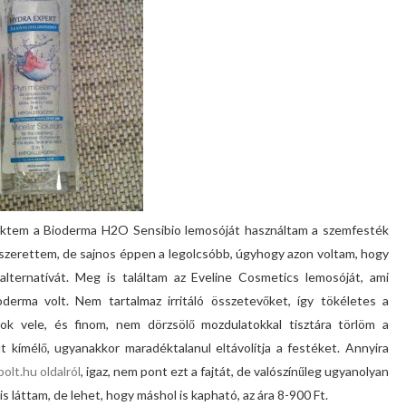
ektem a Bioderma H2O Sensibio lemosóját használtam a szemfesték
 szerettem, de sajnos éppen a legolcsóbb, úgyhogy azon voltam, hogy
alternatívát. Meg is találtam az Eveline Cosmetics lemosóját, ami
erma volt. Nem tartalmaz irritáló összetevőket, így tökéletes a
tok vele, és finom, nem dörzsölő mozdulatokkal tisztára törlöm a
 kímélő, ugyanakkor maradéktalanul eltávolítja a festéket. Annyira
olt.hu oldalról
, igaz, nem pont ezt a fajtát, de valószínűleg ugyanolyan
 láttam, de lehet, hogy máshol is kapható, az ára 8-900 Ft.