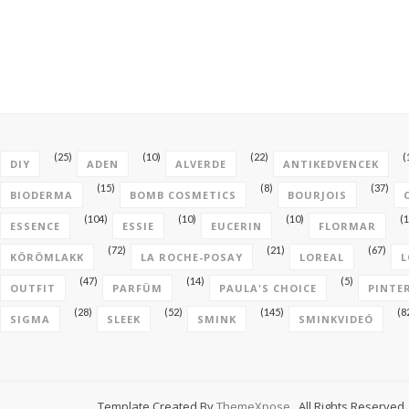
(25)
(10)
(22)
(
DIY
ADEN
ALVERDE
ANTIKEDVENCEK
(15)
(8)
(37)
BIODERMA
BOMB COSMETICS
BOURJOIS
(104)
(10)
(10)
(1
ESSENCE
ESSIE
EUCERIN
FLORMAR
(72)
(21)
(67)
KÖRÖMLAKK
LA ROCHE-POSAY
LOREAL
L
(47)
(14)
(5)
OUTFIT
PARFÜM
PAULA'S CHOICE
PINTE
(28)
(52)
(145)
(8
SIGMA
SLEEK
SMINK
SMINKVIDEÓ
Template Created By
ThemeXpose
. All Rights Reserved.