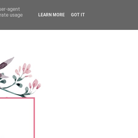
user-agent
erate usage
LEARN MORE
GOT IT