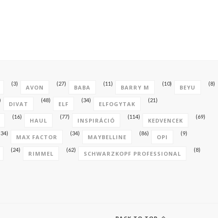
(3)
(27)
(11)
(10)
(8)
AVON
BABA
BARRY M
BEYU
)
(48)
(34)
(21)
DIVAT
ELF
ELFOGYTAK
(16)
(77)
(114)
(69)
HAUL
INSPIRÁCIÓ
KEDVENCEK
(34)
(34)
(86)
(9)
MAX FACTOR
MAYBELLINE
OPI
(24)
(62)
(8)
RIMMEL
SCHWARZKOPF PROFESSIONAL