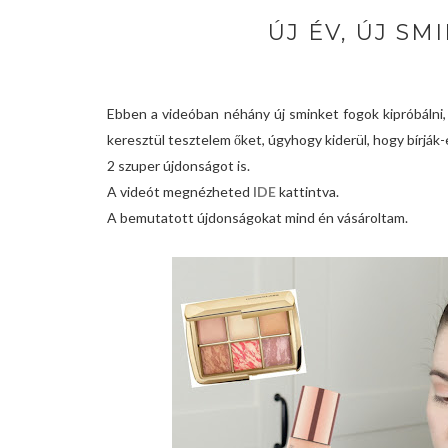
ÚJ ÉV, ÚJ SM
Ebben a videóban néhány új sminket fogok kipróbálni
keresztül tesztelem őket, úgyhogy kiderül, hogy bírják-e
2 szuper újdonságot is.
A videót megnézheted
IDE
kattintva.
A bemutatott újdonságokat mind én vásároltam.