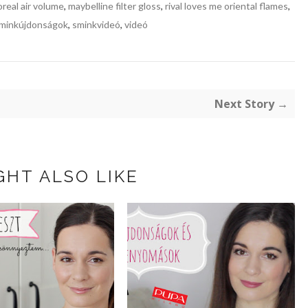
oreal air volume
,
maybelline filter gloss
,
rival loves me oriental flames
,
minkújdonságok
,
sminkvideó
,
videó
Next Story →
GHT ALSO LIKE