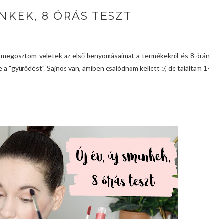
INKEK, 8 ÓRÁS TESZT
, megosztom veletek az első benyomásaimat a termékekről és 8 órán
 a "gyűrődést". Sajnos van, amiben csalódnom kellett :/, de találtam 1-