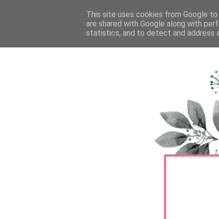
FŐOLDAL
This site uses cookies from Google to d
TERMÉKTESZTEK
BŐRÁPOLÁS
are shared with Google along with perf
statistics, and to detect and address 