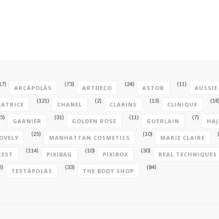
17)
(73)
(24)
(11)
ARCÁPOLÁS
ARTDECO
ASTOR
AUSSIE
(121)
(2)
(13)
(18
CATRICE
CHANEL
CLARINS
CLINIQUE
5)
(31)
(11)
(7)
GARNIER
GOLDEN ROSE
GUERLAIN
HAJ
(25)
(10)
OVELY
MANHATTAN COSMETICS
MARIE CLAIRE
(114)
(10)
(30)
REST
PIXIBAG
PIXIBOX
REAL TECHNIQUES
2)
(33)
(84)
TESTÁPOLÁS
THE BODY SHOP