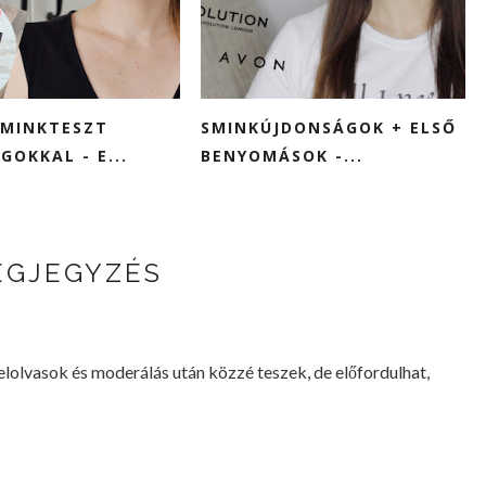
SMINKTESZT
SMINKÚJDONSÁGOK + ELSŐ
GOKKAL - E...
BENYOMÁSOK -...
EGJEGYZÉS
lvasok és moderálás után közzé teszek, de előfordulhat,