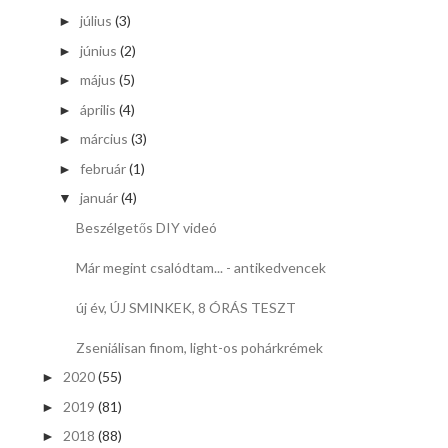
július
(3)
►
június
(2)
►
május
(5)
►
április
(4)
►
március
(3)
►
február
(1)
►
január
(4)
▼
Beszélgetős DIY videó
Már megint csalódtam... - antikedvencek
új év, ÚJ SMINKEK, 8 ÓRÁS TESZT
Zseniálisan finom, light-os pohárkrémek
2020
(55)
►
2019
(81)
►
2018
(88)
►