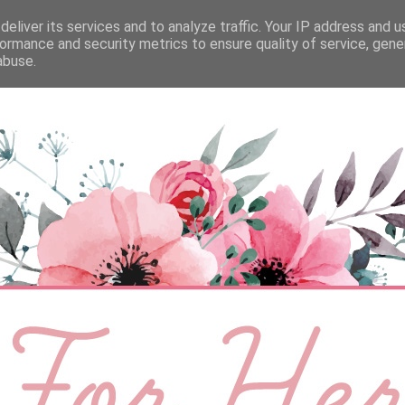
eliver its services and to analyze traffic. Your IP address and 
ÉLETMÓD
BABA
SZEMÉLYES
VIDEÓ
ormance and security metrics to ensure quality of service, gen
abuse.