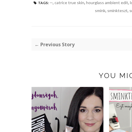
—
,
catrice true skin
,
hourglass ambient edit
,
l
TAGS:
smink
,
sminkteszt
,
s
← Previous Story
YOU MI