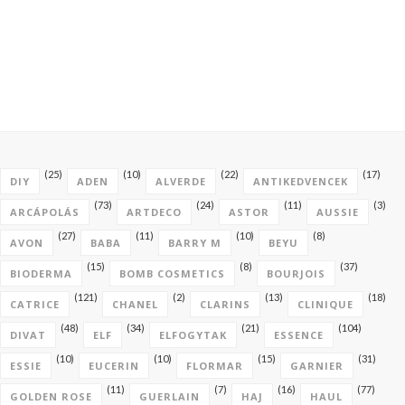
(25)
(10)
(22)
(17)
DIY
ADEN
ALVERDE
ANTIKEDVENCEK
(73)
(24)
(11)
(3)
ARCÁPOLÁS
ARTDECO
ASTOR
AUSSIE
(27)
(11)
(10)
(8)
AVON
BABA
BARRY M
BEYU
(15)
(8)
(37)
BIODERMA
BOMB COSMETICS
BOURJOIS
(121)
(2)
(13)
(18)
CATRICE
CHANEL
CLARINS
CLINIQUE
(48)
(34)
(21)
(104)
DIVAT
ELF
ELFOGYTAK
ESSENCE
(10)
(10)
(15)
(31)
ESSIE
EUCERIN
FLORMAR
GARNIER
(11)
(7)
(16)
(77)
GOLDEN ROSE
GUERLAIN
HAJ
HAUL