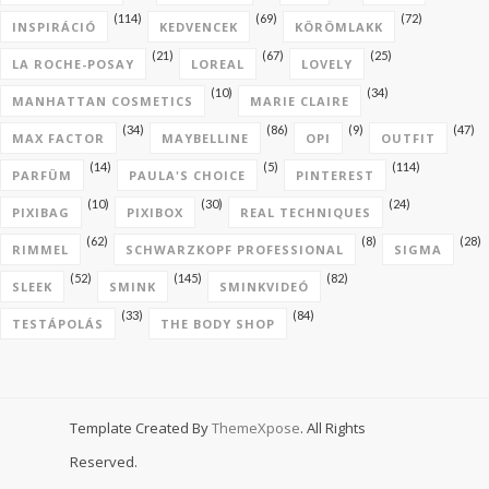
(114)
(69)
(72)
INSPIRÁCIÓ
KEDVENCEK
KÖRÖMLAKK
(21)
(67)
(25)
LA ROCHE-POSAY
LOREAL
LOVELY
(10)
(34)
MANHATTAN COSMETICS
MARIE CLAIRE
(34)
(86)
(9)
(47)
MAX FACTOR
MAYBELLINE
OPI
OUTFIT
(14)
(5)
(114)
PARFÜM
PAULA'S CHOICE
PINTEREST
(10)
(30)
(24)
PIXIBAG
PIXIBOX
REAL TECHNIQUES
(62)
(8)
(28)
RIMMEL
SCHWARZKOPF PROFESSIONAL
SIGMA
(52)
(145)
(82)
SLEEK
SMINK
SMINKVIDEÓ
(33)
(84)
TESTÁPOLÁS
THE BODY SHOP
Template Created By
ThemeXpose
. All Rights
Reserved.