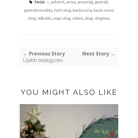
—
,
advent
,
anya
,
anyaság
,
gyerek
,
TAGS:
gyereknevelés
,
heti vlog
,
karácsony
,
karácsonyi
vlog
,
mikulás
,
napi vlog
,
videó
,
vlog
,
vlogmas
← Previous Story
Next Story →
Újabb bejegyzés
YOU MIGHT ALSO LIKE