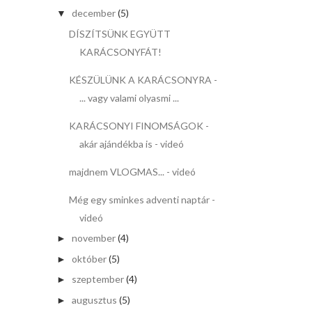
december
(5)
▼
DÍSZÍTSÜNK EGYÜTT
KARÁCSONYFÁT!
KÉSZÜLÜNK A KARÁCSONYRA -
... vagy valami olyasmi ...
KARÁCSONYI FINOMSÁGOK -
akár ajándékba is - videó
majdnem VLOGMAS... - videó
Még egy sminkes adventi naptár -
videó
november
(4)
►
október
(5)
►
szeptember
(4)
►
augusztus
(5)
►