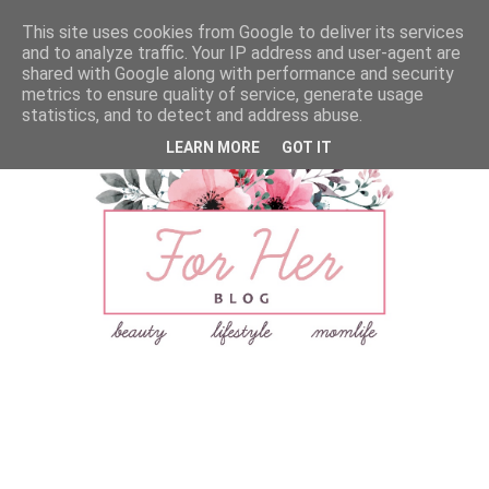
This site uses cookies from Google to deliver its services
and to analyze traffic. Your IP address and user-agent are
shared with Google along with performance and security
metrics to ensure quality of service, generate usage
statistics, and to detect and address abuse.
LEARN MORE
GOT IT