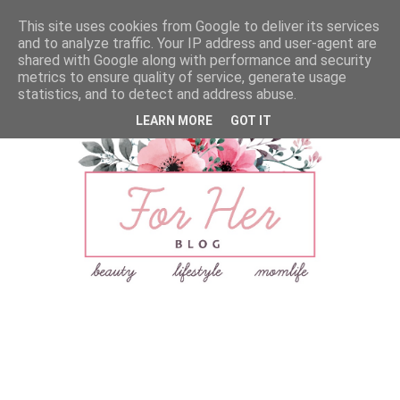
This site uses cookies from Google to deliver its services
and to analyze traffic. Your IP address and user-agent are
shared with Google along with performance and security
metrics to ensure quality of service, generate usage
statistics, and to detect and address abuse.
LEARN MORE
GOT IT