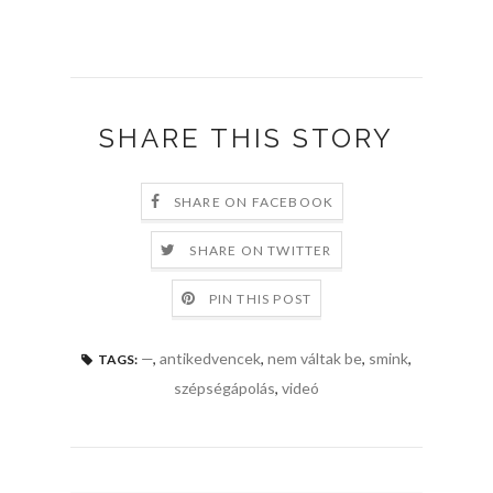
SHARE THIS STORY
SHARE ON FACEBOOK
SHARE ON TWITTER
PIN THIS POST
—
,
antikedvencek
,
nem váltak be
,
smink
,
TAGS:
szépségápolás
,
videó