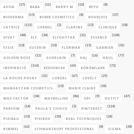
(27)
(11)
(10)
(8)
AVON
BABA
BARRY M
BEYU
(15)
(8)
(37)
BIODERMA
BOMB COSMETICS
BOURJOIS
(121)
(2)
(13)
(18)
CATRICE
CHANEL
CLARINS
CLINIQUE
(48)
(34)
(21)
(104)
DIVAT
ELF
ELFOGYTAK
ESSENCE
(10)
(10)
(15)
(31)
ESSIE
EUCERIN
FLORMAR
GARNIER
(11)
(7)
(16)
(77)
GOLDEN ROSE
GUERLAIN
HAJ
HAUL
(114)
(69)
(72)
INSPIRÁCIÓ
KEDVENCEK
KÖRÖMLAKK
(21)
(67)
(25)
LA ROCHE-POSAY
LOREAL
LOVELY
(10)
(34)
MANHATTAN COSMETICS
MARIE CLAIRE
(34)
(86)
(9)
(47)
MAX FACTOR
MAYBELLINE
OPI
OUTFIT
(14)
(5)
(114)
PARFÜM
PAULA'S CHOICE
PINTEREST
(10)
(30)
(24)
PIXIBAG
PIXIBOX
REAL TECHNIQUES
(62)
(8)
(28)
RIMMEL
SCHWARZKOPF PROFESSIONAL
SIGMA