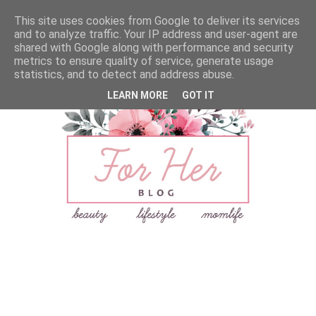
This site uses cookies from Google to deliver its services
and to analyze traffic. Your IP address and user-agent are
shared with Google along with performance and security
metrics to ensure quality of service, generate usage
statistics, and to detect and address abuse.
LEARN MORE
GOT IT