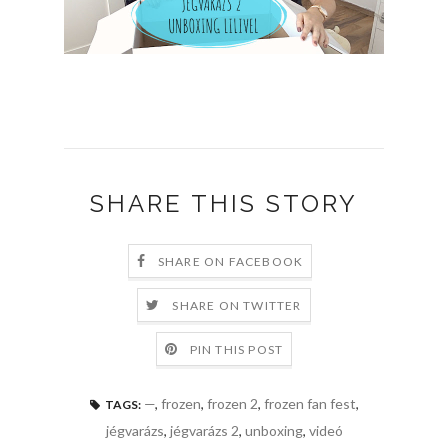
SHARE THIS STORY
SHARE ON FACEBOOK
SHARE ON TWITTER
PIN THIS POST
—
,
frozen
,
frozen 2
,
frozen fan fest
,
TAGS:
jégvarázs
,
jégvarázs 2
,
unboxing
,
videó