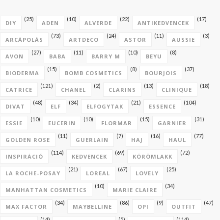
(25)
(10)
(22)
(17)
DIY
ADEN
ALVERDE
ANTIKEDVENCEK
(73)
(24)
(11)
(3)
ARCÁPOLÁS
ARTDECO
ASTOR
AUSSIE
(27)
(11)
(10)
(8)
AVON
BABA
BARRY M
BEYU
(15)
(8)
(37)
BIODERMA
BOMB COSMETICS
BOURJOIS
(121)
(2)
(13)
(18)
CATRICE
CHANEL
CLARINS
CLINIQUE
(48)
(34)
(21)
(104)
DIVAT
ELF
ELFOGYTAK
ESSENCE
(10)
(10)
(15)
(31)
ESSIE
EUCERIN
FLORMAR
GARNIER
(11)
(7)
(16)
(77)
GOLDEN ROSE
GUERLAIN
HAJ
HAUL
(114)
(69)
(72)
INSPIRÁCIÓ
KEDVENCEK
KÖRÖMLAKK
(21)
(67)
(25)
LA ROCHE-POSAY
LOREAL
LOVELY
(10)
(34)
MANHATTAN COSMETICS
MARIE CLAIRE
(34)
(86)
(9)
(47)
MAX FACTOR
MAYBELLINE
OPI
OUTFIT
(14)
(5)
(114)