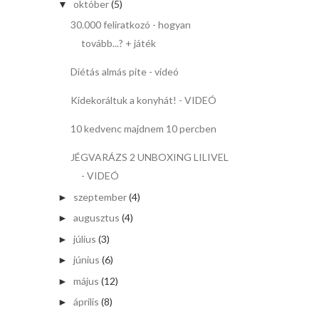
október
(5)
▼
30.000 feliratkozó - hogyan
tovább...? + játék
Diétás almás pite - videó
Kidekoráltuk a konyhát! - VIDEÓ
10 kedvenc majdnem 10 percben
JÉGVARÁZS 2 UNBOXING LILIVEL
- VIDEÓ
szeptember
(4)
►
augusztus
(4)
►
július
(3)
►
június
(6)
►
május
(12)
►
április
(8)
►