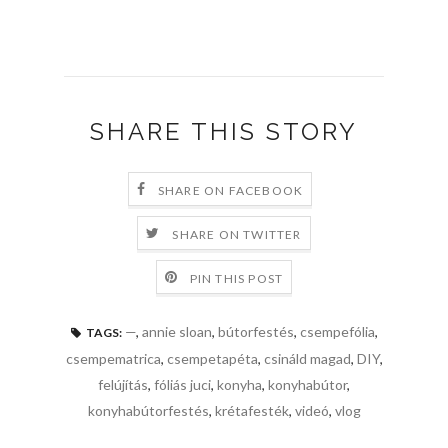
SHARE THIS STORY
SHARE ON FACEBOOK
SHARE ON TWITTER
PIN THIS POST
—
,
annie sloan
,
bútorfestés
,
csempefólia
,
TAGS:
csempematrica
,
csempetapéta
,
csináld magad
,
DIY
,
felújítás
,
fóliás juci
,
konyha
,
konyhabútor
,
konyhabútorfestés
,
krétafesték
,
videó
,
vlog