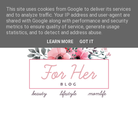
This site uses cookies from Google to deliver its services
and to analyze traffic. Your IP address and user-agent are
shared with Google along with performance and security
metrics to ensure quality of service, generate usage
statistics, and to detect and address abuse.
LEARN MORE
GOT IT