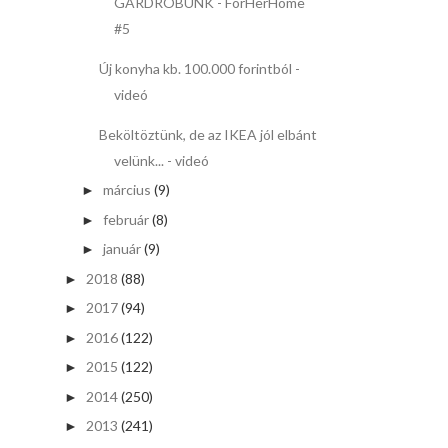
GARDRÓBUNK - ForHerHome
#5
Új konyha kb. 100.000 forintból -
videó
Beköltöztünk, de az IKEA jól elbánt
velünk... - videó
március
(9)
►
február
(8)
►
január
(9)
►
2018
(88)
►
2017
(94)
►
2016
(122)
►
2015
(122)
►
2014
(250)
►
2013
(241)
►