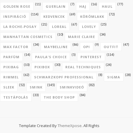
(11)
(7)
(16)
(77)
GOLDEN ROSE
GUERLAIN
HAJ
HAUL
(114)
(69)
(72)
INSPIRÁCIÓ
KEDVENCEK
KÖRÖMLAKK
(21)
(67)
(25)
LA ROCHE-POSAY
LOREAL
LOVELY
(10)
(34)
MANHATTAN COSMETICS
MARIE CLAIRE
(34)
(86)
(9)
(47)
MAX FACTOR
MAYBELLINE
OPI
OUTFIT
(14)
(5)
(114)
PARFÜM
PAULA'S CHOICE
PINTEREST
(10)
(30)
(24)
PIXIBAG
PIXIBOX
REAL TECHNIQUES
(62)
(8)
(28)
RIMMEL
SCHWARZKOPF PROFESSIONAL
SIGMA
(52)
(145)
(82)
SLEEK
SMINK
SMINKVIDEÓ
(33)
(84)
TESTÁPOLÁS
THE BODY SHOP
Template Created By
ThemeXpose
. All Rights