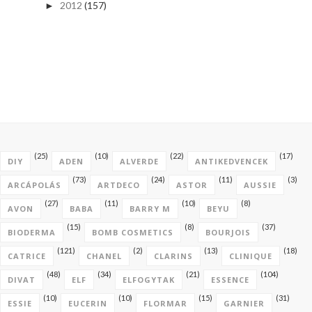
2012
(157)
►
(25)
(10)
(22)
(17)
DIY
ADEN
ALVERDE
ANTIKEDVENCEK
(73)
(24)
(11)
(3)
ARCÁPOLÁS
ARTDECO
ASTOR
AUSSIE
(27)
(11)
(10)
(8)
AVON
BABA
BARRY M
BEYU
(15)
(8)
(37)
BIODERMA
BOMB COSMETICS
BOURJOIS
(121)
(2)
(13)
(18)
CATRICE
CHANEL
CLARINS
CLINIQUE
(48)
(34)
(21)
(104)
DIVAT
ELF
ELFOGYTAK
ESSENCE
(10)
(10)
(15)
(31)
ESSIE
EUCERIN
FLORMAR
GARNIER