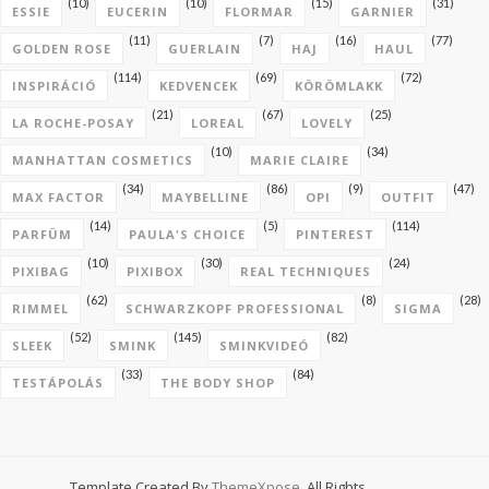
(10)
(10)
(15)
(31)
ESSIE
EUCERIN
FLORMAR
GARNIER
(11)
(7)
(16)
(77)
GOLDEN ROSE
GUERLAIN
HAJ
HAUL
(114)
(69)
(72)
INSPIRÁCIÓ
KEDVENCEK
KÖRÖMLAKK
(21)
(67)
(25)
LA ROCHE-POSAY
LOREAL
LOVELY
(10)
(34)
MANHATTAN COSMETICS
MARIE CLAIRE
(34)
(86)
(9)
(47)
MAX FACTOR
MAYBELLINE
OPI
OUTFIT
(14)
(5)
(114)
PARFÜM
PAULA'S CHOICE
PINTEREST
(10)
(30)
(24)
PIXIBAG
PIXIBOX
REAL TECHNIQUES
(62)
(8)
(28)
RIMMEL
SCHWARZKOPF PROFESSIONAL
SIGMA
(52)
(145)
(82)
SLEEK
SMINK
SMINKVIDEÓ
(33)
(84)
TESTÁPOLÁS
THE BODY SHOP
Template Created By
ThemeXpose
. All Rights