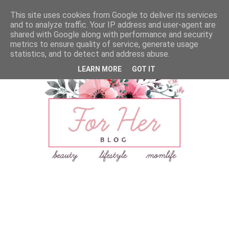
This site uses cookies from Google to deliver its services
and to analyze traffic. Your IP address and user-agent are
shared with Google along with performance and security
metrics to ensure quality of service, generate usage
statistics, and to detect and address abuse.
LEARN MORE
GOT IT