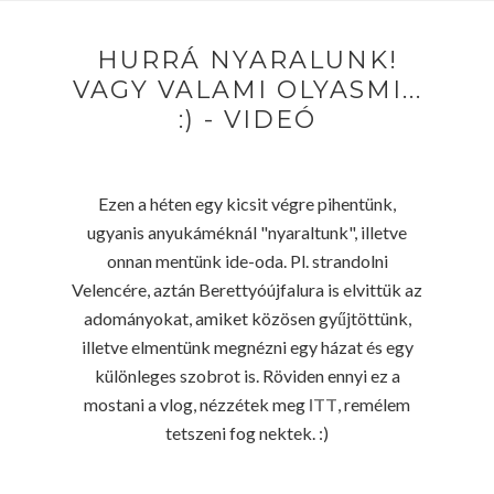
HURRÁ NYARALUNK!
VAGY VALAMI OLYASMI...
:) - VIDEÓ
Ezen a héten egy kicsit végre pihentünk,
ugyanis anyukáméknál "nyaraltunk", illetve
onnan mentünk ide-oda. Pl. strandolni
Velencére, aztán Berettyóújfalura is elvittük az
adományokat, amiket közösen gyűjtöttünk,
illetve elmentünk megnézni egy házat és egy
különleges szobrot is. Röviden ennyi ez a
mostani a vlog, nézzétek meg
ITT
, remélem
tetszeni fog nektek. :)