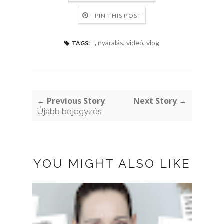
PIN THIS POST
–
,
nyaralás
,
videó
,
vlog
TAGS:
← Previous Story
Next Story →
Újabb bejegyzés
YOU MIGHT ALSO LIKE