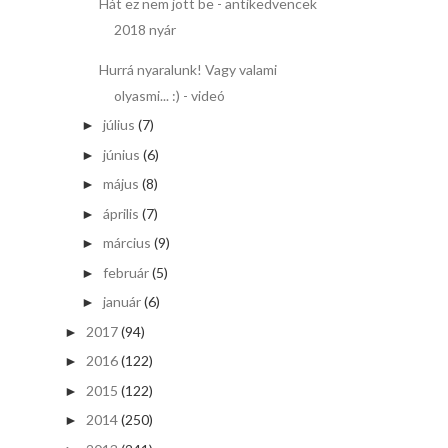
Hát ez nem jött be - antikedvencek
2018 nyár
Hurrá nyaralunk! Vagy valami
olyasmi... :) - videó
július
(7)
►
június
(6)
►
május
(8)
►
április
(7)
►
március
(9)
►
február
(5)
►
január
(6)
►
2017
(94)
►
2016
(122)
►
2015
(122)
►
2014
(250)
►