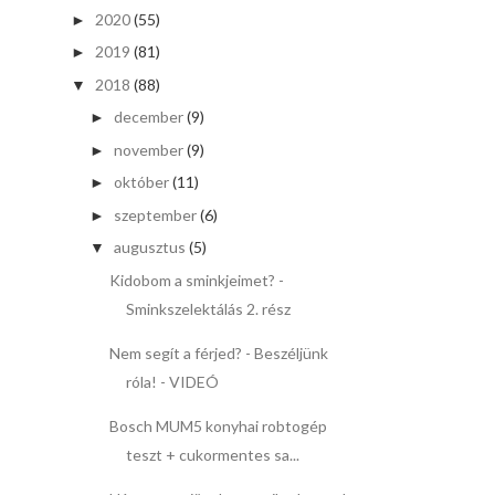
2020
(55)
►
2019
(81)
►
2018
(88)
▼
december
(9)
►
november
(9)
►
október
(11)
►
szeptember
(6)
►
augusztus
(5)
▼
Kidobom a sminkjeimet? -
Sminkszelektálás 2. rész
Nem segít a férjed? - Beszéljünk
róla! - VIDEÓ
Bosch MUM5 konyhai robtogép
teszt + cukormentes sa...