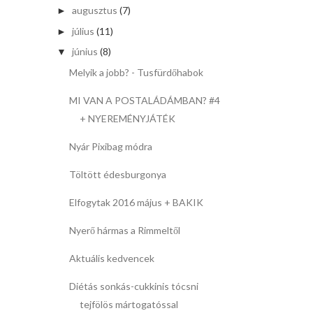
augusztus
(7)
►
július
(11)
►
június
(8)
▼
Melyik a jobb? - Tusfürdőhabok
MI VAN A POSTALÁDÁMBAN? #4
+ NYEREMÉNYJÁTÉK
Nyár Pixibag módra
Töltött édesburgonya
Elfogytak 2016 május + BAKIK
Nyerő hármas a Rimmeltől
Aktuális kedvencek
Diétás sonkás-cukkinis tócsni
tejfölös mártogatóssal