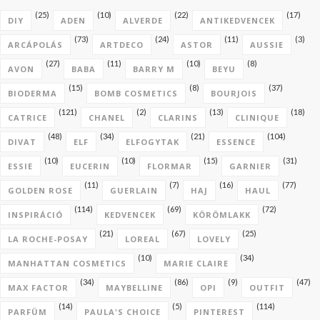
(25)
(10)
(22)
(17)
DIY
ADEN
ALVERDE
ANTIKEDVENCEK
(73)
(24)
(11)
(3)
ARCÁPOLÁS
ARTDECO
ASTOR
AUSSIE
(27)
(11)
(10)
(8)
AVON
BABA
BARRY M
BEYU
(15)
(8)
(37)
BIODERMA
BOMB COSMETICS
BOURJOIS
(121)
(2)
(13)
(18)
CATRICE
CHANEL
CLARINS
CLINIQUE
(48)
(34)
(21)
(104)
DIVAT
ELF
ELFOGYTAK
ESSENCE
(10)
(10)
(15)
(31)
ESSIE
EUCERIN
FLORMAR
GARNIER
(11)
(7)
(16)
(77)
GOLDEN ROSE
GUERLAIN
HAJ
HAUL
(114)
(69)
(72)
INSPIRÁCIÓ
KEDVENCEK
KÖRÖMLAKK
(21)
(67)
(25)
LA ROCHE-POSAY
LOREAL
LOVELY
(10)
(34)
MANHATTAN COSMETICS
MARIE CLAIRE
(34)
(86)
(9)
(47)
MAX FACTOR
MAYBELLINE
OPI
OUTFIT
(14)
(5)
(114)
PARFÜM
PAULA'S CHOICE
PINTEREST