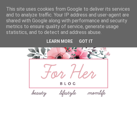
This site uses cookies from Google to deliver its services
and to analyze traffic. Your IP address and user-agent are
shared with Google along with performance and security
metrics to ensure quality of service, generate usage
statistics, and to detect and address abuse.
LEARN MORE
GOT IT