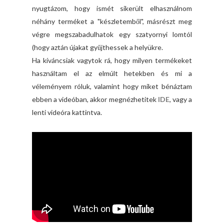
nyugtázom, hogy ismét sikerült elhasználnom
néhány terméket a "készletemből", másrészt meg
végre megszabadulhatok egy szatyornyi lomtól
(hogy aztán újakat gyűjthessek a helyükre.
Ha kíváncsiak vagytok rá, hogy milyen termékeket
használtam el az elmúlt hetekben és mi a
véleményem róluk, valamint hogy miket bénáztam
ebben a videóban, akkor megnézhetitek
IDE
, vagy a
lenti videóra kattintva.