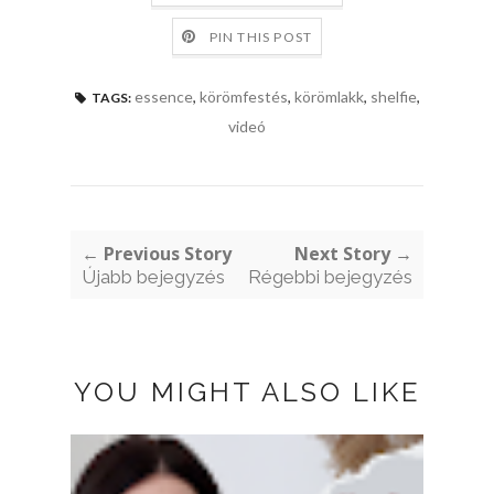
PIN THIS POST
essence
,
körömfestés
,
körömlakk
,
shelfie
,
TAGS:
videó
← Previous Story
Next Story →
Újabb bejegyzés
Régebbi bejegyzés
YOU MIGHT ALSO LIKE