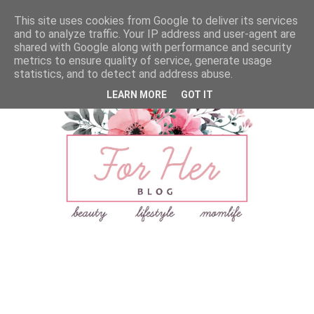
This site uses cookies from Google to deliver its services
and to analyze traffic. Your IP address and user-agent are
shared with Google along with performance and security
metrics to ensure quality of service, generate usage
statistics, and to detect and address abuse.
LEARN MORE
GOT IT