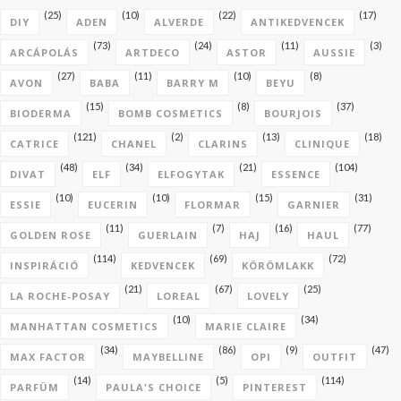
(25)
(10)
(22)
(17)
DIY
ADEN
ALVERDE
ANTIKEDVENCEK
(73)
(24)
(11)
(3)
ARCÁPOLÁS
ARTDECO
ASTOR
AUSSIE
(27)
(11)
(10)
(8)
AVON
BABA
BARRY M
BEYU
(15)
(8)
(37)
BIODERMA
BOMB COSMETICS
BOURJOIS
(121)
(2)
(13)
(18)
CATRICE
CHANEL
CLARINS
CLINIQUE
(48)
(34)
(21)
(104)
DIVAT
ELF
ELFOGYTAK
ESSENCE
(10)
(10)
(15)
(31)
ESSIE
EUCERIN
FLORMAR
GARNIER
(11)
(7)
(16)
(77)
GOLDEN ROSE
GUERLAIN
HAJ
HAUL
(114)
(69)
(72)
INSPIRÁCIÓ
KEDVENCEK
KÖRÖMLAKK
(21)
(67)
(25)
LA ROCHE-POSAY
LOREAL
LOVELY
(10)
(34)
MANHATTAN COSMETICS
MARIE CLAIRE
(34)
(86)
(9)
(47)
MAX FACTOR
MAYBELLINE
OPI
OUTFIT
(14)
(5)
(114)
PARFÜM
PAULA'S CHOICE
PINTEREST