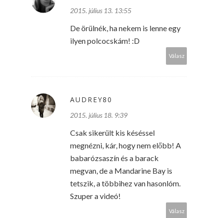
2015. július 13. 13:55
De örülnék, ha nekem is lenne egy
ilyen polcocskám! :D
Válasz
AUDREY80
2015. július 18. 9:39
Csak sikerült kis késéssel
megnézni, kár, hogy nem előbb! A
babarózsaszín és a barack
megvan, de a Mandarine Bay is
tetszik, a többihez van hasonlóm.
Szuper a videó!
Válasz