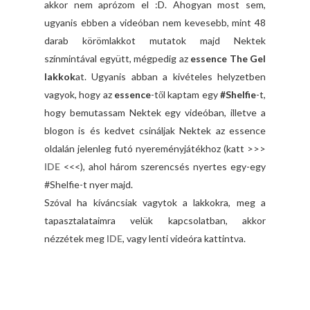
akkor nem aprózom el :D. Ahogyan most sem,
ugyanis ebben a videóban nem kevesebb, mint 48
darab körömlakkot mutatok majd Nektek
színmintával együtt, mégpedig az
essence The Gel
lakkok
at. Ugyanis abban a kivételes helyzetben
vagyok, hogy az
essence
-től kaptam egy
#Shelfie
-t,
hogy bemutassam Nektek egy videóban, illetve a
blogon is és kedvet csináljak Nektek az essence
oldalán jelenleg futó nyereményjátékhoz (katt >>>
IDE
<<<), ahol három szerencsés nyertes egy-egy
#Shelfie-t nyer majd.
Szóval ha kíváncsiak vagytok a lakkokra, meg a
tapasztalataimra velük kapcsolatban, akkor
nézzétek meg
IDE
, vagy lenti videóra kattintva.