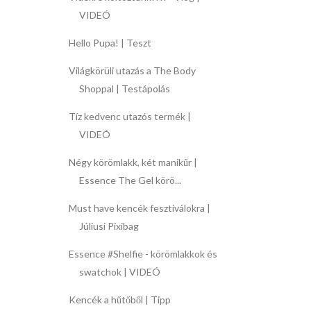
VIDEÓ
Hello Pupa! | Teszt
Világkörüli utazás a The Body
Shoppal | Testápolás
Tíz kedvenc utazós termék |
VIDEÓ
Négy körömlakk, két manikűr |
Essence The Gel körö...
Must have kencék fesztiválokra |
Júliusi Pixibag
Essence #Shelfie - körömlakkok és
swatchok | VIDEÓ
Kencék a hűtőből | Tipp