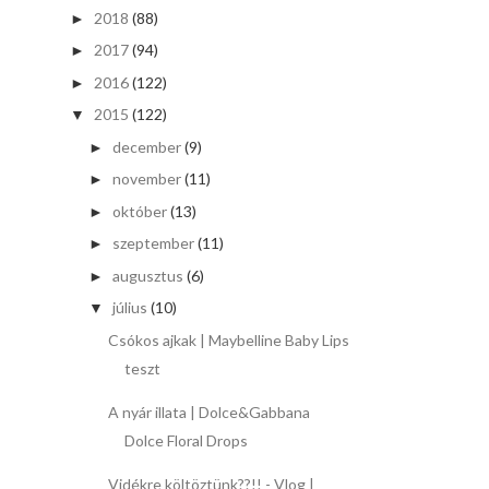
2018
(88)
►
2017
(94)
►
2016
(122)
►
2015
(122)
▼
december
(9)
►
november
(11)
►
október
(13)
►
szeptember
(11)
►
augusztus
(6)
►
július
(10)
▼
Csókos ajkak | Maybelline Baby Lips
teszt
A nyár illata | Dolce&Gabbana
Dolce Floral Drops
Vidékre költöztünk??!! - Vlog |