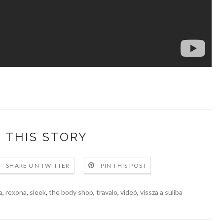
 THIS STORY
SHARE ON TWITTER
PIN THIS POST
a
,
rexona
,
sleek
,
the body shop
,
travalo
,
videó
,
vissza a suliba