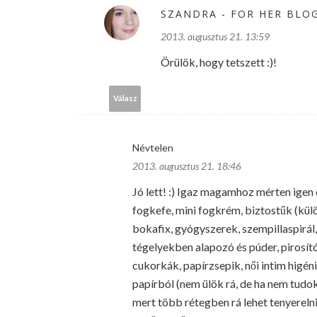
SZANDRA - FOR HER BLO
2013. augusztus 21. 13:59
Örülök, hogy tetszett :)!
Válasz
Névtelen
2013. augusztus 21. 18:46
Jó lett! :) Igaz magamhoz mérten igen
fogkefe, mini fogkrém, biztostűk (kül
bokafix, gyógyszerek, szempillaspirál
tégelyekben alapozó és púder, pirosító
cukorkák, papírzsepik, női intim higéni
papírból (nem ülök rá, de ha nem tudo
mert több rétegben rá lehet tenyereln