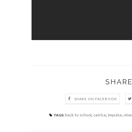
SHARE
SHARE ON FACEBOOK
back to school
,
catrice
,
impulse
,
nive
TAGS: