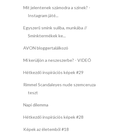
Mit jelentenek számodra a színek? -
Instagram játé...
Egyszerű smink suliba, munkába //
Sminktermékek ke...
AVON bloggertalálkozó
Mi kerüljön a neszeszerbe? - VIDEÓ
Hétkezdő inspirációs képek #29
Rimmel Scandaleyes nude szemceruza
teszt
Napi dilemma
Hétkezdő inspirációs képek #28
Képek az életemből #18