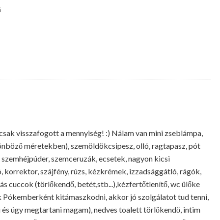
G
 csak visszafogott a mennyiség! :) Nálam van mini zseblámpa,
önböző méretekben), szemöldökcsipesz, olló, ragtapasz, pót
, szemhéjpúder, szemceruzák, ecsetek, nagyon kicsi
, korrektor, szájfény, rúzs, kézkrémek, izzadsággátló, rágók,
ás cuccok (törlőkendő, betét,stb...),kézfertőtlenítő, wc ülőke
k Pókemberként kitámaszkodni, akkor jó szolgálatot tud tenni,
i és úgy megtartani magam), nedves toalett törlőkendő, intim