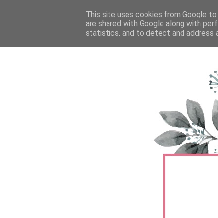
FŐOLDAL
This site uses cookies from Google to d
TERMÉKTESZTEK
BŐRÁPOLÁS
are shared with Google along with perf
statistics, and to detect and address 