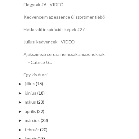
Elogytak #6 - VIDEÓ
Kedvenceim az essence új szortimentjéből
Hétkezdő inspirációs képek #27
Júliusi kedvencek - VIDEÓ
Ajakszínező ceruza nemcsak amazonoknak
- Catrice G...
Egy kis durci
július
(16)
►
június
(18)
►
május
(23)
►
április
(22)
►
március
(23)
►
február
(20)
►
január
(18)
►