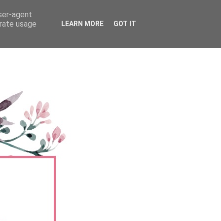
user-agent
erate usage
LEARN MORE
GOT IT