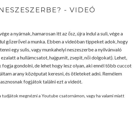
NESZESZERBE? - VIDEÓ
ége a nyárnak, hamarosan itt az ősz, újra indul a suli, vége a
ul gőzerővel a munka. Ebben a videóban tippeket adok, hogy
enni egy sulis, vagy munkahelyi neszeszerbe a nyilvánvaló
ezalatt a hullámcsatot, hajgumit, zsepit, női dolgokat). Lehet,
k fogja gondolni, de lehet hogy lesz olyan, aki ennél több cuccot
áltam arany középutat keresni, és ötleteket adni. Remélem
asznosnak fogjátok találni ezt a videót.
a tudjátok megnézni a Youtube csatornámon, vagy ha valami miatt