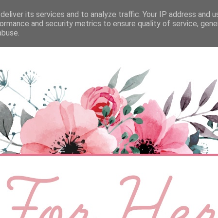
eliver its services and to analyze traffic. Your IP address and 
ÉLETMÓD
BABA
SZEMÉLYES
VIDEÓ
ormance and security metrics to ensure quality of service, gen
abuse.