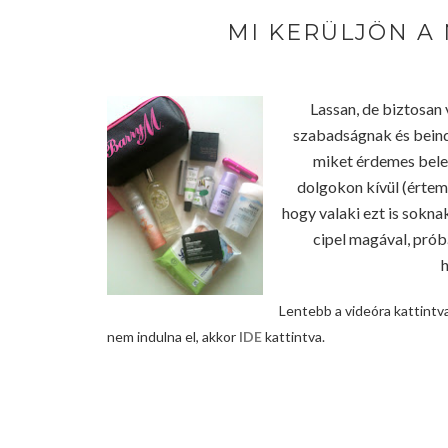
MI KERÜLJÖN A 
Lassan, de biztosan v
szabadságnak és beind
miket érdemes belet
dolgokon kívül (értem 
hogy valaki ezt is sokna
cipel magával, prób
h
Lentebb a videóra kattintv
nem indulna el, akkor
IDE
kattintva.