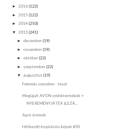
2016
(122)
►
2015
(122)
►
2014
(250)
►
2013
(241)
▼
december
(19)
►
november
(19)
►
október
(22)
►
szeptember
(22)
►
augusztus
(19)
▼
Felemás szerelem - teszt
Megújult AVON sminktermékek +
NYEREMÉNYJÁTÉK (LEZÁ...
Apró örömök
Hétkezdő inspirációs képek #30