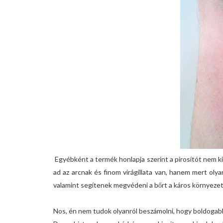
Egyébként a termék honlapja szerint a pirosítót nem ki
ad az arcnak és finom virágillata van, hanem mert oly
valamint segítenek megvédeni a bőrt a káros környezet
Nos, én nem tudok olyanról beszámolni, hogy boldogabb l