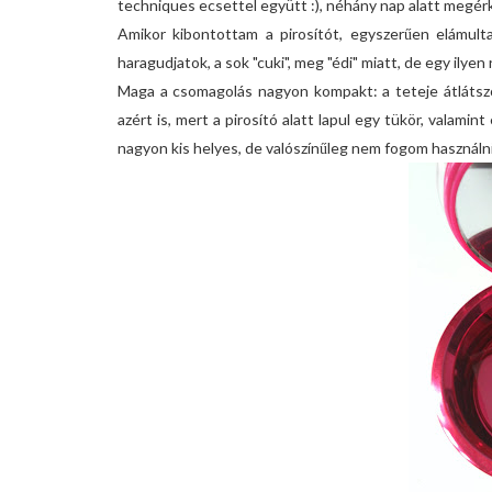
techniques ecsettel együtt :), néhány nap alatt megé
Amikor kibontottam a pirosítót, egyszerűen elámul
haragudjatok, a sok "cuki", meg "édi" miatt, de egy ilyen
Maga a csomagolás nagyon kompakt: a teteje átlátszó 
azért is, mert a pirosító alatt lapul egy tükör, valami
nagyon kis helyes, de valószínűleg nem fogom használni