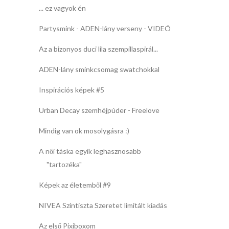
... ez vagyok én
Partysmink - ADEN-lány verseny - VIDEÓ
Az a bizonyos duci lila szempillaspirál...
ADEN-lány sminkcsomag swatchokkal
Inspirációs képek #5
Urban Decay szemhéjpúder - Freelove
Mindig van ok mosolygásra :)
A női táska egyik leghasznosabb
"tartozéka"
Képek az életemből #9
NIVEA Színtiszta Szeretet limitált kiadás
Az első Pixiboxom