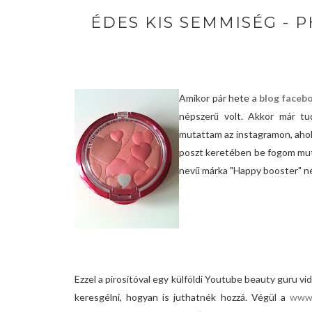
ÉDES KIS SEMMISÉG - 
Amikor pár hete a
blog faceb
népszerű volt. Akkor már t
mutattam az instagramon, ahol
poszt keretében be fogom mut
nevű márka "Happy booster" névr
Ezzel a pirosítóval egy külföldi Youtube beauty guru v
keresgélni, hogyan is juthatnék hozzá. Végül a
www.