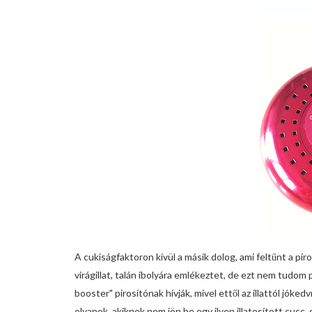
A cukiságfaktoron kívül a másik dolog, ami feltűnt a piro
virágillat, talán ibolyára emlékeztet, de ezt nem tudo
booster" pirosítónak hívják, mivel ettől az illattól jóke
olyanok, akiknek nem jön be egy ilyen illatosított cucc