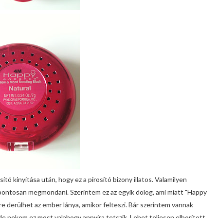
sító kinyitása után, hogy ez a pirosító bizony illatos. Valamilyen
m pontosan megmondani. Szerintem ez az egyik dolog, ami miatt "Happy
dvre derülhet az ember lánya, amikor felteszi. Bár szerintem vannak
, de nekem ez most valahogy annyira tetszik. Lehet teljesen elborított