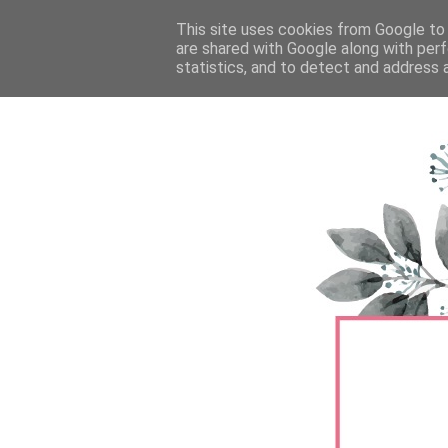
FŐOLDAL
This site uses cookies from Google to d
TERMÉKTESZTEK
BŐRÁPOLÁS
are shared with Google along with perf
statistics, and to detect and address 