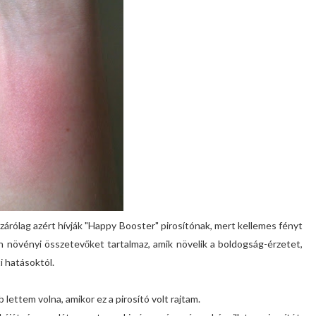
zárólag azért hívják "Happy Booster" pirosítónak, mert kellemes fényt
an növényi összetevőket tartalmaz, amik növelik a boldogság-érzetet,
i hatásoktól.
ettem volna, amikor ez a pirosító volt rajtam.