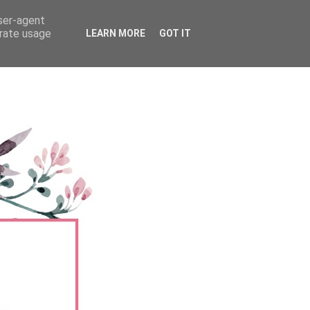
user-agent
erate usage
LEARN MORE
GOT IT