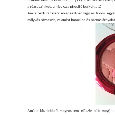
a rózsaszín köd, amibe ez a pirosító burkolt... :D
Ami a textúrát illeti: elképesztően lágy és finom, egy
mályvás rózsaszín, valamint barackos és barnás árnyala
Amikor közelebbről megnéztem, először picit megijed