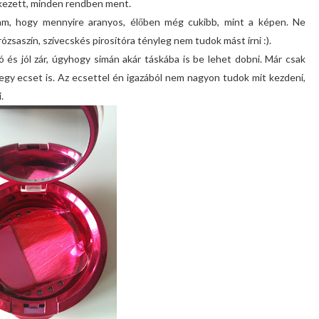
rkezett, minden rendben ment.
tam, hogy mennyire aranyos, élőben még cukibb, mint a képen. Ne
 rózsaszín, szívecskés pirosítóra tényleg nem tudok mást írni :).
és jól zár, úgyhogy simán akár táskába is be lehet dobni. Már csak
nt egy ecset is. Az ecsettel én igazából nem nagyon tudok mit kezdeni,
.