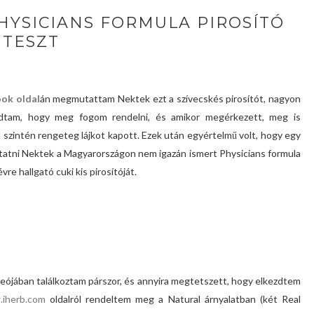
PHYSICIANS FORMULA PIROSÍTÓ
TESZT
ook oldal
án megmutattam Nektek ezt a szívecskés pirosítót, nagyon
udtam, hogy meg fogom rendelni, és amikor megérkezett, meg is
 szintén rengeteg lájkot kapott. Ezek után egyértelmű volt, hogy egy
atni Nektek a Magyarországon nem igazán ismert Physicians formula
e hallgató cuki kis pirosítóját.
ideójában találkoztam párszor, és annyira megtetszett, hogy elkezdtem
iherb.com
oldalról rendeltem meg a Natural árnyalatban (két Real