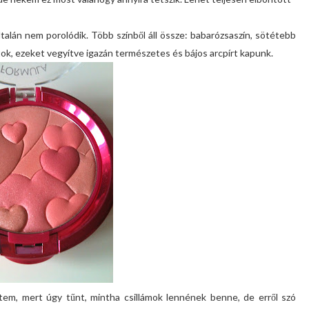
általán nem porolódik. Több színből áll össze: babarózsaszín, sötétebb
tok, ezeket vegyítve igazán természetes és bájos arcpírt kapunk.
tem, mert úgy tűnt, mintha csillámok lennének benne, de erről szó