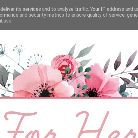
eliver its services and to analyze traffic. Your IP address and 
ÉLETMÓD
BABA
SZEMÉLYES
VIDEÓ
ormance and security metrics to ensure quality of service, gen
abuse.