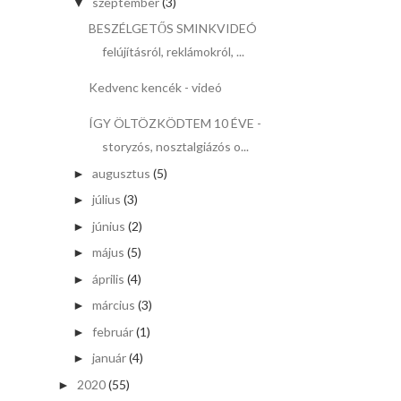
szeptember
(3)
▼
BESZÉLGETŐS SMINKVIDEÓ
felújításról, reklámokról, ...
Kedvenc kencék - videó
ÍGY ÖLTÖZKÖDTEM 10 ÉVE -
storyzós, nosztalgiázós o...
augusztus
(5)
►
július
(3)
►
június
(2)
►
május
(5)
►
április
(4)
►
március
(3)
►
február
(1)
►
január
(4)
►
2020
(55)
►