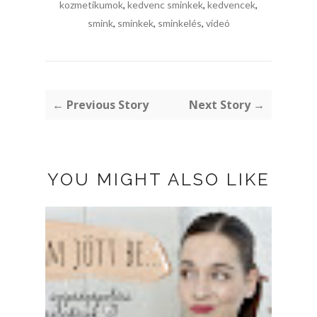
kozmetikumok
,
kedvenc sminkek
,
kedvencek
,
smink
,
sminkek
,
sminkelés
,
videó
← Previous Story
Next Story →
YOU MIGHT ALSO LIKE