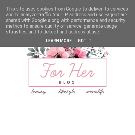
This site uses cookies from Google to deliver its services
and to analyze traffic. Your IP address and user-agent are
shared with Google along with performance and security
metrics to ensure quality of service, generate usage
statistics, and to detect and address abuse.
LEARN MORE
GOT IT