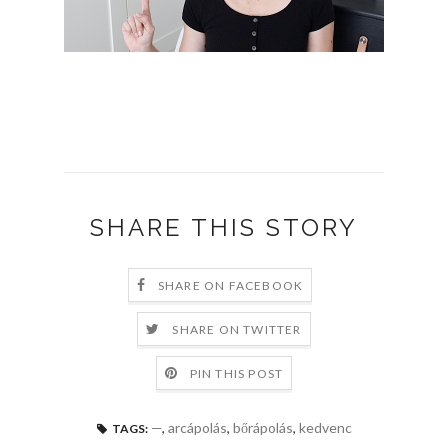
SHARE THIS STORY
SHARE ON FACEBOOK
SHARE ON TWITTER
PIN THIS POST
—
,
arcápolás
,
bőrápolás
,
kedvenc
TAGS: