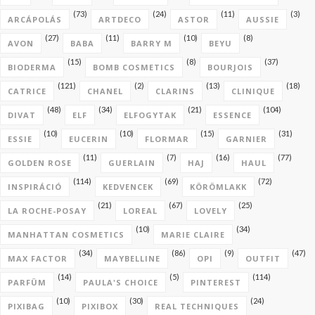
(73)
(24)
(11)
(3)
ARCÁPOLÁS
ARTDECO
ASTOR
AUSSIE
(27)
(11)
(10)
(8)
AVON
BABA
BARRY M
BEYU
(15)
(8)
(37)
BIODERMA
BOMB COSMETICS
BOURJOIS
(121)
(2)
(13)
(18)
CATRICE
CHANEL
CLARINS
CLINIQUE
(48)
(34)
(21)
(104)
DIVAT
ELF
ELFOGYTAK
ESSENCE
(10)
(10)
(15)
(31)
ESSIE
EUCERIN
FLORMAR
GARNIER
(11)
(7)
(16)
(77)
GOLDEN ROSE
GUERLAIN
HAJ
HAUL
(114)
(69)
(72)
INSPIRÁCIÓ
KEDVENCEK
KÖRÖMLAKK
(21)
(67)
(25)
LA ROCHE-POSAY
LOREAL
LOVELY
(10)
(34)
MANHATTAN COSMETICS
MARIE CLAIRE
(34)
(86)
(9)
(47)
MAX FACTOR
MAYBELLINE
OPI
OUTFIT
(14)
(5)
(114)
PARFÜM
PAULA'S CHOICE
PINTEREST
(10)
(30)
(24)
PIXIBAG
PIXIBOX
REAL TECHNIQUES