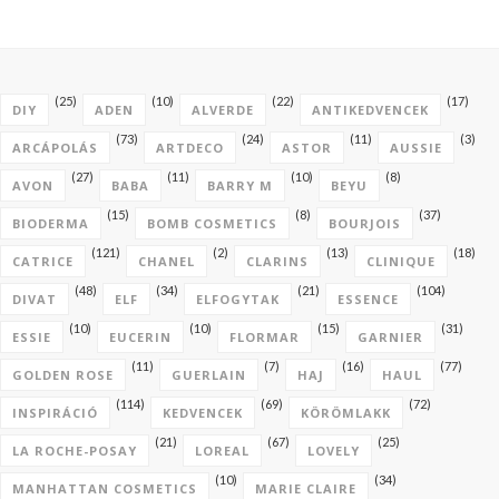
(25)
(10)
(22)
(17)
DIY
ADEN
ALVERDE
ANTIKEDVENCEK
(73)
(24)
(11)
(3)
ARCÁPOLÁS
ARTDECO
ASTOR
AUSSIE
(27)
(11)
(10)
(8)
AVON
BABA
BARRY M
BEYU
(15)
(8)
(37)
BIODERMA
BOMB COSMETICS
BOURJOIS
(121)
(2)
(13)
(18)
CATRICE
CHANEL
CLARINS
CLINIQUE
(48)
(34)
(21)
(104)
DIVAT
ELF
ELFOGYTAK
ESSENCE
(10)
(10)
(15)
(31)
ESSIE
EUCERIN
FLORMAR
GARNIER
(11)
(7)
(16)
(77)
GOLDEN ROSE
GUERLAIN
HAJ
HAUL
(114)
(69)
(72)
INSPIRÁCIÓ
KEDVENCEK
KÖRÖMLAKK
(21)
(67)
(25)
LA ROCHE-POSAY
LOREAL
LOVELY
(10)
(34)
MANHATTAN COSMETICS
MARIE CLAIRE