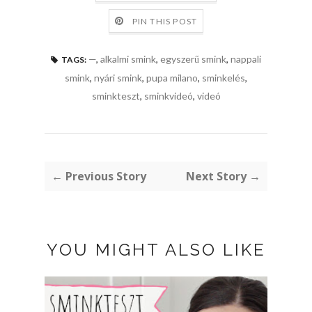
PIN THIS POST
—
,
alkalmi smink
,
egyszerű smink
,
nappali
TAGS:
smink
,
nyári smink
,
pupa milano
,
sminkelés
,
sminkteszt
,
sminkvideó
,
videó
← Previous Story
Next Story →
YOU MIGHT ALSO LIKE