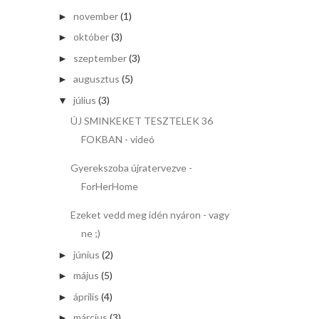
november
(1)
►
október
(3)
►
szeptember
(3)
►
augusztus
(5)
►
július
(3)
▼
ÚJ SMINKEKET TESZTELEK 36
FOKBAN - videó
Gyerekszoba újratervezve -
ForHerHome
Ezeket vedd meg idén nyáron - vagy
ne ;)
június
(2)
►
május
(5)
►
április
(4)
►
március
(3)
►