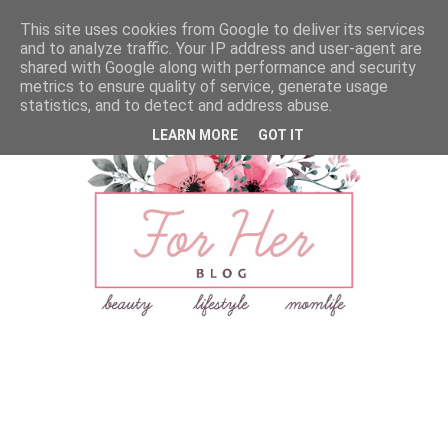
This site uses cookies from Google to deliver its services
and to analyze traffic. Your IP address and user-agent are
shared with Google along with performance and security
metrics to ensure quality of service, generate usage
statistics, and to detect and address abuse.
LEARN MORE
GOT IT