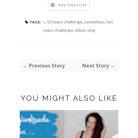
PIN THIS POST
—
,
10 years challenge
,
személyes
,
ten
TAGS:
years challenge
,
videó
,
vlog
← Previous Story
Next Story →
YOU MIGHT ALSO LIKE