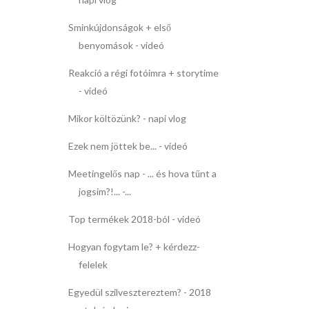
Sminkújdonságok + első
benyomások - videó
Reakció a régi fotóimra + storytime
- videó
Mikor költözünk? - napi vlog
Ezek nem jöttek be... - videó
Meetingelős nap - ... és hova tűnt a
jogsim?!... -...
Top termékek 2018-ból - videó
Hogyan fogytam le? + kérdezz-
felelek
Egyedül szilvesztereztem? - 2018