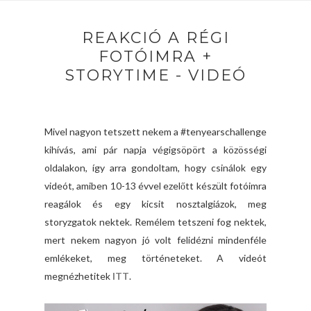
REAKCIÓ A RÉGI
FOTÓIMRA +
STORYTIME - VIDEÓ
Mivel nagyon tetszett nekem a #tenyearschallenge
kihívás, ami pár napja végigsöpört a közösségi
oldalakon, így arra gondoltam, hogy csinálok egy
videót, amiben 10-13 évvel ezelőtt készült fotóimra
reagálok és egy kicsit nosztalgiázok, meg
storyzgatok nektek. Remélem tetszeni fog nektek,
mert nekem nagyon jó volt felidézni mindenféle
emlékeket, meg történeteket. A videót
megnézhetitek
ITT
.