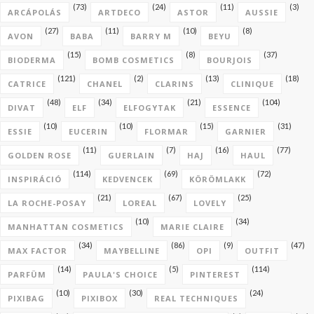
(73)
(24)
(11)
(3)
ARCÁPOLÁS
ARTDECO
ASTOR
AUSSIE
(27)
(11)
(10)
(8)
AVON
BABA
BARRY M
BEYU
(15)
(8)
(37)
BIODERMA
BOMB COSMETICS
BOURJOIS
(121)
(2)
(13)
(18)
CATRICE
CHANEL
CLARINS
CLINIQUE
(48)
(34)
(21)
(104)
DIVAT
ELF
ELFOGYTAK
ESSENCE
(10)
(10)
(15)
(31)
ESSIE
EUCERIN
FLORMAR
GARNIER
(11)
(7)
(16)
(77)
GOLDEN ROSE
GUERLAIN
HAJ
HAUL
(114)
(69)
(72)
INSPIRÁCIÓ
KEDVENCEK
KÖRÖMLAKK
(21)
(67)
(25)
LA ROCHE-POSAY
LOREAL
LOVELY
(10)
(34)
MANHATTAN COSMETICS
MARIE CLAIRE
(34)
(86)
(9)
(47)
MAX FACTOR
MAYBELLINE
OPI
OUTFIT
(14)
(5)
(114)
PARFÜM
PAULA'S CHOICE
PINTEREST
(10)
(30)
(24)
PIXIBAG
PIXIBOX
REAL TECHNIQUES