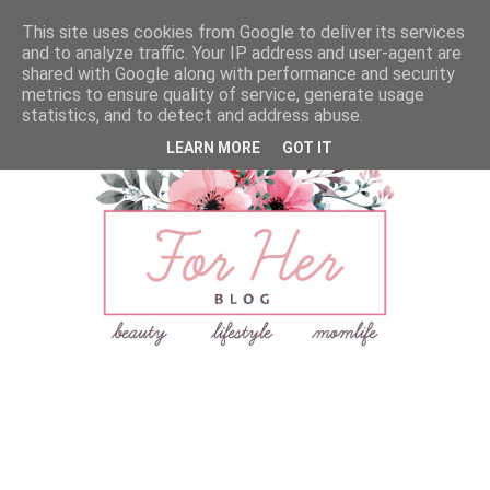
This site uses cookies from Google to deliver its services
and to analyze traffic. Your IP address and user-agent are
shared with Google along with performance and security
metrics to ensure quality of service, generate usage
statistics, and to detect and address abuse.
LEARN MORE
GOT IT