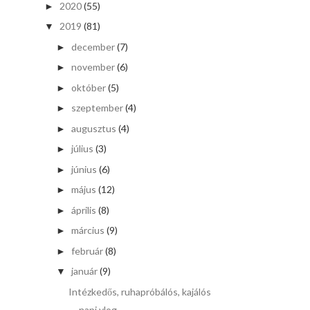
2020
(55)
►
2019
(81)
▼
december
(7)
►
november
(6)
►
október
(5)
►
szeptember
(4)
►
augusztus
(4)
►
július
(3)
►
június
(6)
►
május
(12)
►
április
(8)
►
március
(9)
►
február
(8)
►
január
(9)
▼
Intézkedős, ruhapróbálós, kajálós
napi vlog