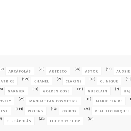
17)
(73)
(24)
(11)
ARCÁPOLÁS
ARTDECO
ASTOR
AUSSIE
(121)
(2)
(13)
(18
CATRICE
CHANEL
CLARINS
CLINIQUE
5)
(31)
(11)
(7)
GARNIER
GOLDEN ROSE
GUERLAIN
HAJ
(25)
(10)
OVELY
MANHATTAN COSMETICS
MARIE CLAIRE
(114)
(10)
(30)
REST
PIXIBAG
PIXIBOX
REAL TECHNIQUES
2)
(33)
(84)
TESTÁPOLÁS
THE BODY SHOP