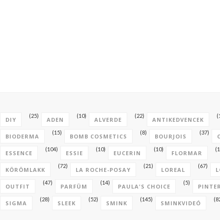
(25)
(10)
(22)
(
DIY
ADEN
ALVERDE
ANTIKEDVENCEK
(15)
(8)
(37)
BIODERMA
BOMB COSMETICS
BOURJOIS
(104)
(10)
(10)
(1
ESSENCE
ESSIE
EUCERIN
FLORMAR
(72)
(21)
(67)
KÖRÖMLAKK
LA ROCHE-POSAY
LOREAL
L
(47)
(14)
(5)
OUTFIT
PARFÜM
PAULA'S CHOICE
PINTE
(28)
(52)
(145)
(8
SIGMA
SLEEK
SMINK
SMINKVIDEÓ