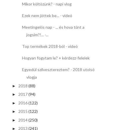
Mikor költözünk? - napi vlog
Ezek nem jöttek be... - videó
Meetingelős nap - ... és hova tűnt a
jogsim?!... -...
Top termékek 2018-ból - videó
Hogyan fogytam le? + kérdezz-felelek
Egyedül szilvesztereztem? - 2018 utolsó
vlogja
2018
(88)
►
2017
(94)
►
2016
(122)
►
2015
(122)
►
2014
(250)
►
2013
(241)
►