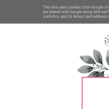
FŐOLDAL
This site uses cookies from Google to d
TERMÉKTESZTEK
BŐRÁPOLÁS
are shared with Google along with perf
statistics, and to detect and address 