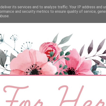
eliver its services and to analyze traffic. Your IP address and 
ÉLETMÓD
BABA
SZEMÉLYES
VIDEÓ
ormance and security metrics to ensure quality of service, gen
abuse.