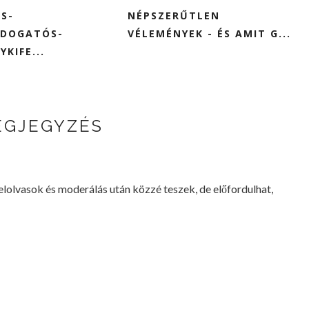
S-
NÉPSZERŰTLEN
DOGATÓS-
VÉLEMÉNYEK - ÉS AMIT G...
KIFE...
EGJEGYZÉS
lvasok és moderálás után közzé teszek, de előfordulhat,