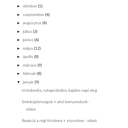
október
(5)
►
szeptember
(4)
►
augusztus
(4)
►
július
(3)
►
június
(6)
►
május
(12)
►
április
(8)
►
március
(9)
►
február
(8)
►
január
(9)
▼
Intézkedős, ruhapróbálós, kajálós napi vlog
Sminkújdonságok + első benyomások -
videó
Reakció a régi fotóimra + storytime - videó