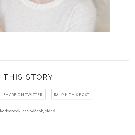
 THIS STORY
SHARE ON TWITTER
PIN THIS POST
ikedvencek
,
csalódások
,
videó