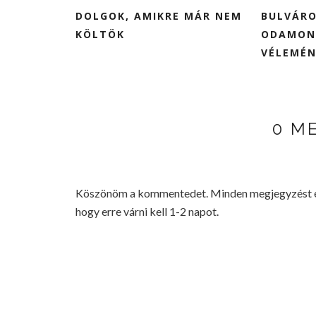
DOLGOK, AMIKRE MÁR NEM
BULVÁRO
KÖLTÖK
ODAMON
VÉLEMÉNY
0 M
Köszönöm a kommentedet. Minden megjegyzést elo
hogy erre várni kell 1-2 napot.