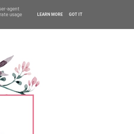
user-agent
erate usage
LEARN MORE
GOT IT