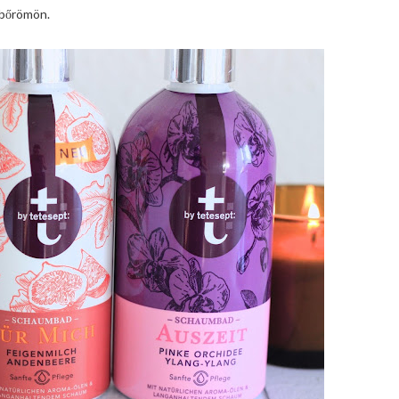
a bőrömön.