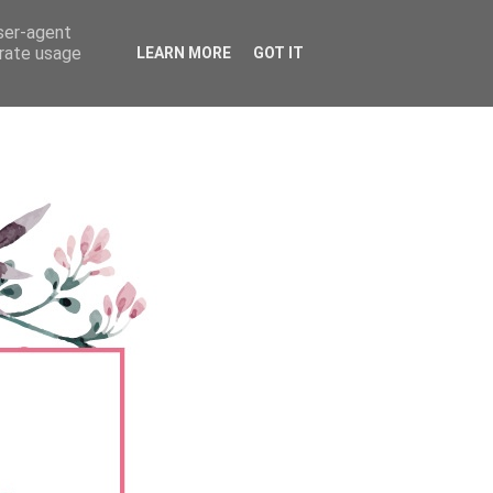
user-agent
erate usage
LEARN MORE
GOT IT