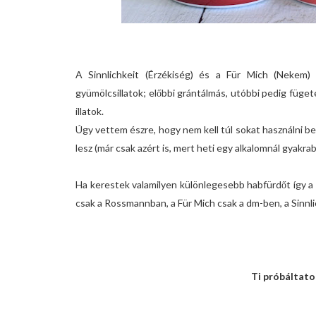
A Sinnlichkeit (Érzékiség) és a Für Mich (Nekem
gyümölcsillatok; előbbi grántálmás, utóbbi pedig füget
illatok.
Úgy vettem észre, hogy nem kell túl sokat használni be
lesz (már csak azért is, mert heti egy alkalomnál gyakr
Ha kerestek valamilyen különlegesebb habfürdőt így 
csak a Rossmannban, a Für Mich csak a dm-ben, a Sinnl
Ti próbáltato