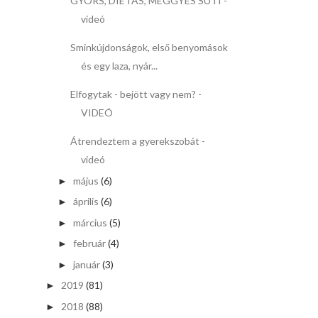
GYORS, DIÉTÁS, MEGGYES SÜTI -
videó
Sminkújdonságok, első benyomások
és egy laza, nyár...
Elfogytak - bejött vagy nem? -
VIDEÓ
Átrendeztem a gyerekszobát -
videó
május
(6)
►
április
(6)
►
március
(5)
►
február
(4)
►
január
(3)
►
2019
(81)
►
2018
(88)
►