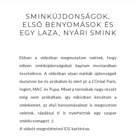
SMINKÚJDONSÁGOK,
ELSŐ BENYOMÁSOK ÉS
EGY LAZA, NYÁRI SMINK
Ebben a videóban megmutatom nektek, hogy
milyen sminkújdonságokat kaptam mostanában
tesztelésre. A videóban olyan márkák újdonságait
mutatom be és próbálom ki, mint pl. a L'Oréal Paris,
Inglot, MAC és Pupa. Mivel a termékek nagy részét
még nem próbáltam, így miközben készítem a
sminkemet, az első benyomásaimat is megosztom
veletek, ráadásul ti is nyerhettek egy szuper
sminkcsomagot. :)
A videót megnézheted
IDE
kattintva.