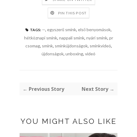
PIN THIS POST
—
,
egyszerű smink
,
első benyomások
,
TAGS:
hétköznapi smink
,
nappali smink
,
nyári smink
,
pr
csomag
,
smink
,
sminkújdonságok
,
sminkvideó
,
újdonságok
,
unboxing
,
videó
← Previous Story
Next Story →
YOU MIGHT ALSO LIKE