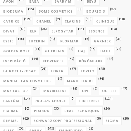
AVON
BABA
BARRY M
BEYU
(15)
(8)
(37)
BIODERMA
BOMB COSMETICS
BOURJOIS
(121)
(2)
(13)
(18)
CATRICE
CHANEL
CLARINS
CLINIQUE
(48)
(34)
(21)
(104)
DIVAT
ELF
ELFOGYTAK
ESSENCE
(10)
(10)
(15)
(31)
ESSIE
EUCERIN
FLORMAR
GARNIER
(11)
(7)
(16)
(77)
GOLDEN ROSE
GUERLAIN
HAJ
HAUL
(114)
(69)
(72)
INSPIRÁCIÓ
KEDVENCEK
KÖRÖMLAKK
(21)
(67)
(25)
LA ROCHE-POSAY
LOREAL
LOVELY
(10)
(34)
MANHATTAN COSMETICS
MARIE CLAIRE
(34)
(86)
(9)
(47)
MAX FACTOR
MAYBELLINE
OPI
OUTFIT
(14)
(5)
(114)
PARFÜM
PAULA'S CHOICE
PINTEREST
(10)
(30)
(24)
PIXIBAG
PIXIBOX
REAL TECHNIQUES
(62)
(8)
(28)
RIMMEL
SCHWARZKOPF PROFESSIONAL
SIGMA
(52)
(145)
(82)
SLEEK
SMINK
SMINKVIDEÓ