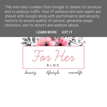
This site uses cookies from Google to deliver its services
and to analyze traffic. Your IP address and user-agent are
shared with Google along with performance and security
metrics to ensure quality of service, generate usage
statistics, and to detect and address abuse.
LEARN MORE
GOT IT