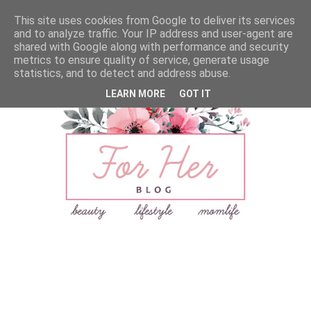
This site uses cookies from Google to deliver its services
and to analyze traffic. Your IP address and user-agent are
shared with Google along with performance and security
metrics to ensure quality of service, generate usage
statistics, and to detect and address abuse.
LEARN MORE
GOT IT