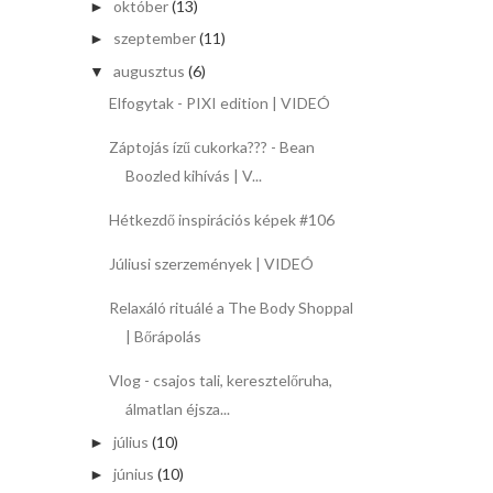
október
(13)
►
szeptember
(11)
►
augusztus
(6)
▼
Elfogytak - PIXI edition | VIDEÓ
Záptojás ízű cukorka??? - Bean
Boozled kihívás | V...
Hétkezdő inspirációs képek #106
Júliusi szerzemények | VIDEÓ
Relaxáló rituálé a The Body Shoppal
| Bőrápolás
Vlog - csajos tali, keresztelőruha,
álmatlan éjsza...
július
(10)
►
június
(10)
►