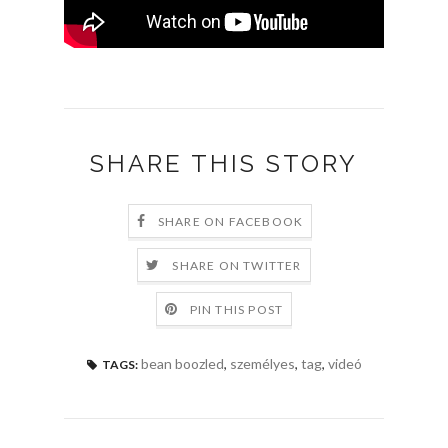
SHARE THIS STORY
SHARE ON FACEBOOK
SHARE ON TWITTER
PIN THIS POST
bean boozled
,
személyes
,
tag
,
videó
TAGS: