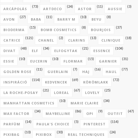
(73)
(24)
(11)
(3)
ARCÁPOLÁS
ARTDECO
ASTOR
AUSSIE
(27)
(11)
(10)
(8)
AVON
BABA
BARRY M
BEYU
(15)
(8)
(37)
BIODERMA
BOMB COSMETICS
BOURJOIS
(121)
(2)
(13)
(18)
CATRICE
CHANEL
CLARINS
CLINIQUE
(48)
(34)
(21)
(104)
DIVAT
ELF
ELFOGYTAK
ESSENCE
(10)
(10)
(15)
(31)
ESSIE
EUCERIN
FLORMAR
GARNIER
(11)
(7)
(16)
(77)
GOLDEN ROSE
GUERLAIN
HAJ
HAUL
(114)
(69)
(72)
INSPIRÁCIÓ
KEDVENCEK
KÖRÖMLAKK
(21)
(67)
(25)
LA ROCHE-POSAY
LOREAL
LOVELY
(10)
(34)
MANHATTAN COSMETICS
MARIE CLAIRE
(34)
(86)
(9)
(47)
MAX FACTOR
MAYBELLINE
OPI
OUTFIT
(14)
(5)
(114)
PARFÜM
PAULA'S CHOICE
PINTEREST
(10)
(30)
(24)
PIXIBAG
PIXIBOX
REAL TECHNIQUES