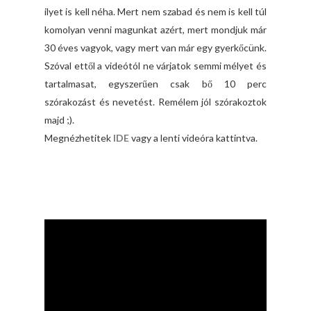
ilyet is kell néha. Mert nem szabad és nem is kell túl
komolyan venni magunkat azért, mert mondjuk már
30 éves vagyok, vagy mert van már egy gyerkőcünk.
Szóval ettől a videótól ne várjatok semmi mélyet és
tartalmasat, egyszerűen csak bő 10 perc
szórakozást és nevetést. Remélem jól szórakoztok
majd ;).
Megnézhetitek
IDE
vagy a lenti videóra kattintva.